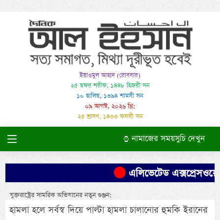
ইয়াওমুল আহাদ (রোববার)
২৫ ছফর শরীফ, ১৪৪৮ হিজরী সন
১০ ছালিছ, ১৩৯৪ শামসী সন
০৯ আগস্ট, ২০২৬ খ্রি:
২৫ শ্রাবণ, ১৪৩৩ ফসলী সন
নামাজের সময়সুচি দেখুন
এলিভেটেড এক্সপ্রেসওয়ের
যুক্তরাষ্ট্রের সামরিক অভিযানের নতুন গুঞ্জন:
হামলা হলে সর্বস্ব দিয়ে পাল্টা হামলা চালানোর হুমকি ইরানের