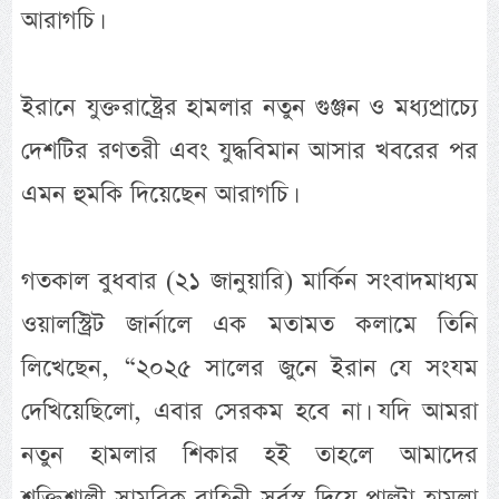
আরাগচি।
ইরানে যুক্তরাষ্ট্রের হামলার নতুন গুঞ্জন ও মধ্যপ্রাচ্যে
দেশটির রণতরী এবং যুদ্ধবিমান আসার খবরের পর
এমন হুমকি দিয়েছেন আরাগচি।
গতকাল বুধবার (২১ জানুয়ারি) মার্কিন সংবাদমাধ্যম
ওয়ালস্ট্রিট জার্নালে এক মতামত কলামে তিনি
লিখেছেন, “২০২৫ সালের জুনে ইরান যে সংযম
দেখিয়েছিলো, এবার সেরকম হবে না। যদি আমরা
নতুন হামলার শিকার হই তাহলে আমাদের
শক্তিশালী সামরিক বাহিনী সর্বস্ব দিয়ে পাল্টা হামলা