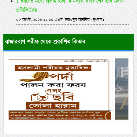
১ বছরের মধ্যে জুলাই হত্যা মামলার বিচার শেষ হবে -চিফ
প্রসিকিউটর
০৫ আগস্ট, ২০২৬ ১২:০০ এএম, ইয়াওমুল আরবিয়া (বুধবার)
রাজারবাগ শরীফ থেকে প্রকাশিত কিতাব
Previous
Next