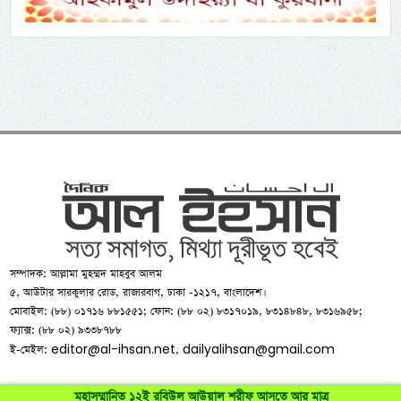
সম্পাদক: আল্লামা মুহম্মদ মাহবুব আলম
৫, আউটার সারকুলার রোড, রাজারবাগ, ঢাকা -১২১৭, বাংলাদেশ।
মোবাইল: (৮৮) ০১৭১৬ ৮৮১৫৫১; ফোন: (৮৮ ০২) ৮৩১৭০১৯, ৮৩১৪৮৪৮, ৮৩১৬৯৫৮;
ফ্যাক্স: (৮৮ ০২) ৯৩৩৮৭৮৮
editor@al-ihsan.net
dailyalihsan@gmail.com
ই-মেইল:
,
মহাসম্মানিত ১২ই রবিউল আউয়াল শরীফ আসতে আর মাত্র