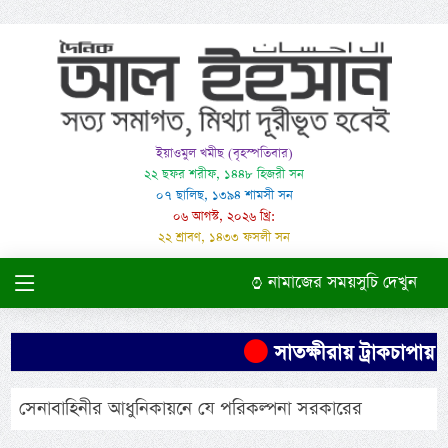
ইয়াওমুল খমীছ (বৃহস্পতিবার)
২২ ছফর শরীফ, ১৪৪৮ হিজরী সন
০৭ ছালিছ, ১৩৯৪ শামসী সন
০৬ আগস্ট, ২০২৬ খ্রি:
২২ শ্রাবণ, ১৪৩৩ ফসলী সন
নামাজের সময়সুচি দেখুন
সাতক্ষীরায় ট্রাকচাপায় শ
সেনাবাহিনীর আধুনিকায়নে যে পরিকল্পনা সরকারের