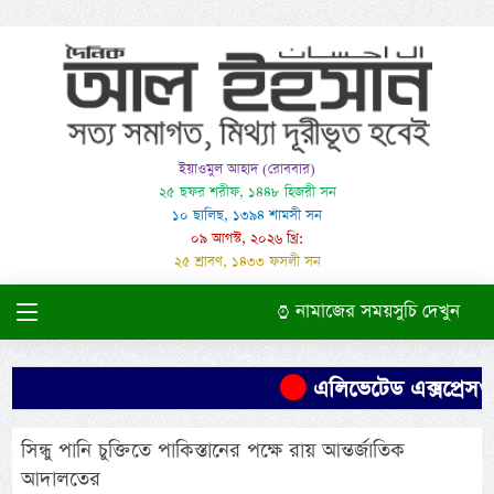
ইয়াওমুল আহাদ (রোববার)
২৫ ছফর শরীফ, ১৪৪৮ হিজরী সন
১০ ছালিছ, ১৩৯৪ শামসী সন
০৯ আগস্ট, ২০২৬ খ্রি:
২৫ শ্রাবণ, ১৪৩৩ ফসলী সন
নামাজের সময়সুচি দেখুন
এলিভেটেড এক্সপ্রেসওয়
সিন্ধু পানি চুক্তিতে পাকিস্তানের পক্ষে রায় আন্তর্জাতিক
আদালতের