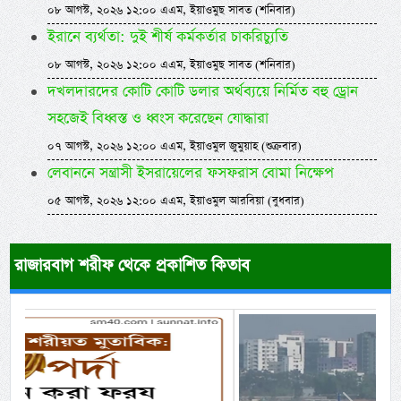
০৮ আগস্ট, ২০২৬ ১২:০০ এএম, ইয়াওমুছ সাবত (শনিবার)
ইরানে ব্যর্থতা: দুই শীর্ষ কর্মকর্তার চাকরিচ্যুতি
০৮ আগস্ট, ২০২৬ ১২:০০ এএম, ইয়াওমুছ সাবত (শনিবার)
দখলদারদের কোটি কোটি ডলার অর্থব্যয়ে নির্মিত বহু ড্রোন
সহজেই বিধ্বস্ত ও ধ্বংস করেছেন যোদ্ধারা
০৭ আগস্ট, ২০২৬ ১২:০০ এএম, ইয়াওমুল জুমুয়াহ (শুক্রবার)
লেবাননে সন্ত্রাসী ইসরায়েলের ফসফরাস বোমা নিক্ষেপ
০৫ আগস্ট, ২০২৬ ১২:০০ এএম, ইয়াওমুল আরবিয়া (বুধবার)
রাজারবাগ শরীফ থেকে প্রকাশিত কিতাব