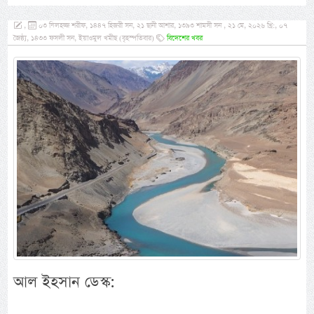
,
০৩ যিলহজ্জ শরীফ, ১৪৪৭ হিজরী সন, ২১ ছানী আশার, ১৩৯৩ শামসী সন , ২১ মে, ২০২৬ খ্রি:, ০৭
জৈষ্ঠ্য, ১৪৩৩ ফসলী সন, ইয়াওমুল খমীছ (বৃহস্পতিবার)
বিদেশের খবর
আল ইহসান ডেস্ক: