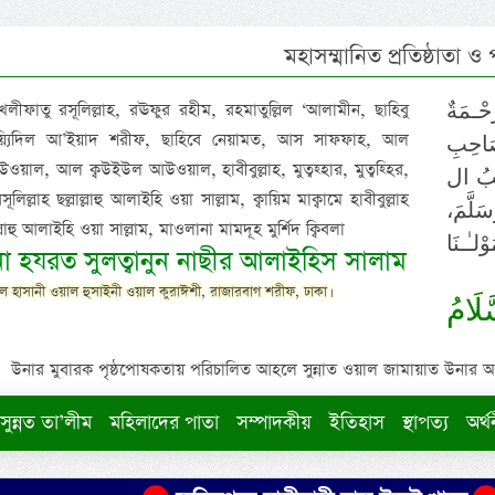
মহাসম্মানিত প্রতিষ্ঠাতা ও
 খলীফাতু রসূলিল্লাহ, রঊফুর রহীম, রহমাতুল্লিল ‘আলামীন, ছাহিবু
خَلِيْف
াইয়্যিদিল আ’ইয়াদ শরীফ, ছাহিবে নেয়ামত, আস সাফফাহ, আল
لِّلْعَ
ওয়াল, আল ক্বউইউল আউওয়াল, হাবীবুল্লাহ, মুত্বহ্হার, মুত্বহ্হির,
نِعْمَتْ
িল্লাহ ছল্লাল্লাহু আলাইহি ওয়া সাল্লাম, ক্বায়িম মাক্বামে হাবীবুল্লাহ
لهِ، مُ
াল্লাহু আলাইহি ওয়া সাল্লাম, মাওলানা মামদূহ মুর্শিদ ক্বিবলা
قَائِمُ
ুনা হযরত সুলত্বানুন নাছীর আলাইহিস সালাম
 হাসানী ওয়াল হুসাইনী ওয়াল কুরাঈশী, রাজারবাগ শরীফ, ঢাকা।
سَيِّ
উনার মুবারক পৃষ্ঠপোষকতায় পরিচালিত আহলে সুন্নাত ওয়াল জামায়াত উনার আক্বীদ
সুন্নত তা’লীম
মহিলাদের পাতা
সম্পাদকীয়
ইতিহাস
স্থাপত্য
অর্থ