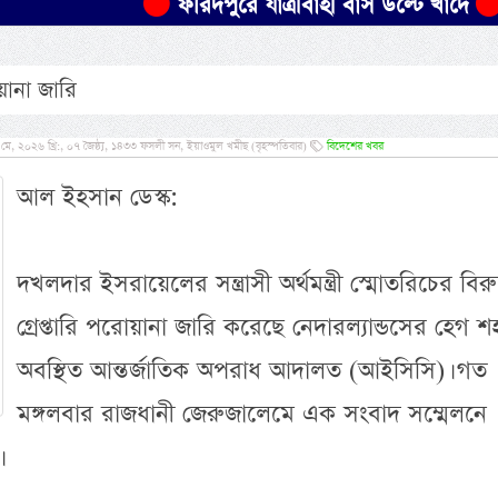
ফরিদপুরে যাত্রীবাহী বাস উল্টে খাদে
সকাল
োয়ানা জারি
, ২০২৬ খ্রি:, ০৭ জৈষ্ঠ্য, ১৪৩৩ ফসলী সন, ইয়াওমুল খমীছ (বৃহস্পতিবার)
বিদেশের খবর
আল ইহসান ডেস্ক:
দখলদার ইসরায়েলের সন্ত্রাসী অর্থমন্ত্রী স্মোতরিচের বিরুদ
গ্রেপ্তারি পরোয়ানা জারি করেছে নেদার‌ল্যান্ডসের হেগ শ
অবস্থিত আন্তর্জাতিক অপরাধ আদালত (আইসিসি)। গত
মঙ্গলবার রাজধানী জেরুজালেমে এক সংবাদ সম্মেলনে