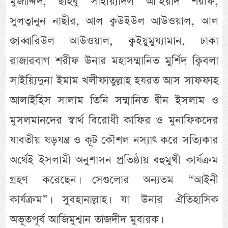
মুজাদ্দিদ, ছহিবু সাইয়্যিদিল আ’ইয়াদ শরীফ,
সুলত্বানুন নাছীর, আল ক্বউইউল আউওয়াল, আল
জাব্বারিউল আউওয়াল, ক্বইয়ুমুয্যামান, ঢাকা
রাজারবাগ শরীফ উনার মহাসম্মানিত মুর্শিদ ক্বিবলা
সাইয়্যিদুনা ইমাম খলীফাতুল্লাহ হযরত আস সাফফাহ
আলাইহিস সালাম তিনি সম্মানিত দ্বীন ইসলাম ও
মুসলমানদের স্বার্থ বিরোধী কাফির ও মুনাফিকদের
যাবতীয় ষড়যন্ত্র ও কূট কৌশল নস্যাৎ করে সত্যিকার
অর্থেই ইসলামী অনুশাসন প্রতিষ্ঠায় বহুমুখী কার্যক্রম
গ্রহণ করেছেন। সেগুলোর অন্যতম “আইনী
কার্যক্রম”। সুবহানাল্লাহ। যা উনার ঐতিহাসিক
অভূতপূর্ব আজিমুশ্বান তাজদীদ মুবারক।