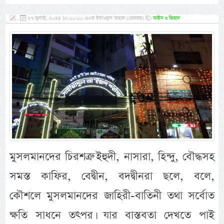
,
২৭ জুলাই, ২০২৫ ১২:০০:০০ এএম ইয়াওমুল আহাদ (রোববার)
আইন ও জিহাদ
মুসলমানদের চিরশত্রু ইহুদী, নাসারা, হিন্দু, বৌদ্ধসহ
সমস্ত কাফির, বেদ্বীন, বদদ্বীনরা ছলে, বলে,
কৌশলে মুসলমানদের জাহিরী-বাতিনী তথা সর্বোত
ক্ষতি সাধনে তৎপর। যার বাস্তবতা দেখতে পাই