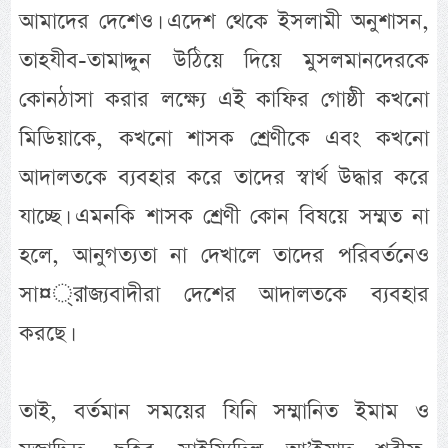
আমাদের দেশেও। এদেশ থেকে ইসলামী অনুশাসন,
তাহযীব-তামাদ্দুন উঠিয়ে দিয়ে মুসলমানদেরকে
কোনঠাসা করার লক্ষ্যে এই কাফির গোষ্ঠী কখনো
মিডিয়াকে, কখনো শাসক শ্রেণীকে এবং কখনো
আদালতকে ব্যবহার করে তাদের স্বার্থ উদ্ধার করে
যাচ্ছে। এমনকি শাসক শ্রেণী কোন বিষয়ে সম্মত না
হলে, আনুগত্যতা না দেখালে তাদের পরিবর্তনেও
সা¤্রাজ্যবাদীরা দেশের আদালতকে ব্যবহার
করছে।
তাই, বর্তমান সময়ের যিনি সম্মানিত ইমাম ও