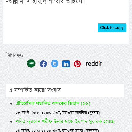
-আল্লামা সাইয়্যিদ শা’বীব আহমদ।
Click to copy
ট্যাগসমূহঃ
এ সম্পর্কিত আরো সংবাদ
ঐতিহাসিক সম্মানিত খন্দকের জিহাদ (২৬)
০৫ আগস্ট, ২০২৬ ১২:০০ এএম, ইয়াওমুল আরবিয়া (বুধবার)
পবিত্র কুরআন শরীফ উনার মধ্যে ইরশাদ মুবারক হয়েছে-
০৪ আগস্ট, ২০২৬ ১২:০০ এএম, ইয়াওমুছ ছুলাছা (মঙ্গলবার)