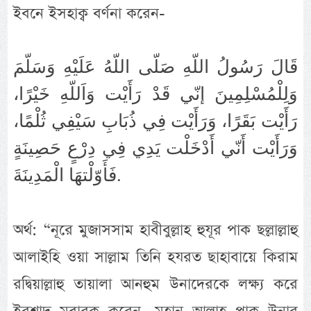
ইবনে ইসহাক্ব বর্ণনা করেন-
قَالَ رَسُولُ اللّهِ صَلّى اللّهُ عَلَيْهِ وَسَلّمَ
وَلِلْمُسْلِمِينَ إنّي قَدْ رَأَيْت وَاَللّهِ خَيْرًا،
رَأَيْت بَقَرًا، وَرَأَيْت فِي ذُبَابِ سَيْفِي ثُلْمًا،
وَرَأَيْت أَنّي أَدْخَلْت يَدِي فِي دِرْعٍ حَصِينَةٍ
فَأَوّلْتهَا الْمَدِينَةَ.
অর্থ: “নূরে মুজাসসাম হাবীবুল্লাহ হুযূর পাক ছল্লাল্লাহু
আলাইহি ওয়া সাল্লাম তিনি হযরত ছাহাবায়ে কিরাম
রদ্বিয়াল্লাহু তায়ালা আনহুম উনাদেরকে লক্ষ্য করে