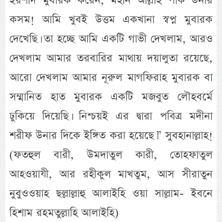
ইরশাদ মুবারক করেন, মহান আল্লাহ পাক উনার
কসম! আমি খুবই উত্তম একখানা স্বপ্ন মুবারক
দেখেছি। তা হচ্ছে আমি একটি গাভী দেখলাম, আরও
দেখলাম আমার তরবারির মাথায় দয়ালুতা রয়েছে,
আরো দেখলাম আমার নূরুল মাগফিরাহ মুবারক বা
সম্মানিত হাত মুবারক একটি মজবুত লৌহবর্মে
ঢুকিয়ে দিয়েছি। নিশ্চয়ই এর দ্বারা পবিত্র মদীনা
শরীফ উনার দিকে ইঙ্গিত করা হয়েছে।” সুবহানাল্লাহ!
(ফতহুল বারী, উমদাতুল কারী, তোহফাতুল
আহওয়াযী, আর রহীকুল মাখতুম, আস সীরাতুন
নুবুওওয়াহ ছল্লাল্লাহু আলাইহি ওয়া সাল্লাম- ইবনে
হিশাম রহমতুল্লাহি আলাইহি)