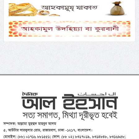
সম্পাদক: আল্লামা মুহম্মদ মাহবুব আলম
৫, আউটার সারকুলার রোড, রাজারবাগ, ঢাকা -১২১৭, বাংলাদেশ।
মোবাইল: (৮৮) ০১৭১৬ ৮৮১৫৫১; ফোন: (৮৮ ০২) ৮৩১৭০১৯, ৮৩১৪৮৪৮, ৮৩১৬৯৫৮;