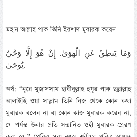
মহান আল্লাহ পাক তিনি ইরশাদ মুবারক করেন-
وَمَا يَنطِقُ عَنِ الْهَوَىٰ. إِنْ هُوَ إِلَّا وَحْيٌ
يُوحَىٰ.
অর্থ: “নূরে মুজাসসাম হাবীবুল্লাহ হুযূর পাক ছল্লাল্লাহু
আলাইহি ওয়া সাল্লাম তিনি নিজ থেকে কোন কথা
মুবারক বলেন না বা কোন কাজ মুবারক করেন না,
যে পর্যন্ত উনার প্রতি সম্মানিত ওহী মুবারক প্রেরণ
করা হয়।” (পবিত্র সূরা নজম শরীফ: পবিত্র আয়াত