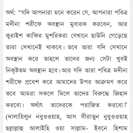
অর্থ: “যদি আপনারা মনে করেন যে, আপনারা পবিত্র
মদীনা শরীফে অবস্থান মুবারক করবেন, আর
কুরাইশ কাফির মুশরিকরা যেখানে ছাউনি গেড়েছে
তারা সেখানেই থাকবে। তবে তারা যদি সেখানে
অবস্থান করে তাহলে তাদের জন্য সেটা খুবই
নিকৃষ্টতম অবস্থান হবে। আর যদি তারা পবিত্র মদীনা
শরীফে প্রবেশ করে আমাদের উপর আক্রমণ করে
তবে আমরা সকলে মিলে তাদের বিরুদ্ধে জিহাদ
করবো। অর্থাৎ তাদেরকে পরাজিত করবো।”
(দালায়িলুন নবুওওয়াহ, আস সীরাতুন নুবুওওয়াহ
ছল্লাল্লাহু আলাইহি ওয়া সাল্লাম- ইবনে হিশাম