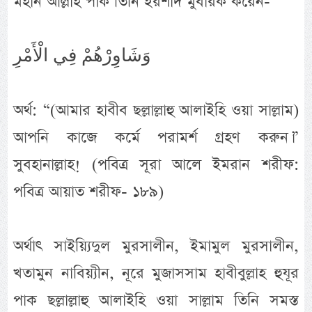
মহান আল্লাহ পাক তিনি ইরশাদ মুবারক করেন-
وَشَاوِرْهُمْ فِي الْأَمْرِ
অর্থ: “(আমার হাবীব ছল্লাল্লাহু আলাইহি ওয়া সাল্লাম)
আপনি কাজে কর্মে পরামর্শ গ্রহণ করুন।”
সুবহানাল্লাহ! (পবিত্র সূরা আলে ইমরান শরীফ:
পবিত্র আয়াত শরীফ- ১৮৯)
অর্থাৎ সাইয়্যিদুল মুরসালীন, ইমামুল মুরসালীন,
খতামুন নাবিয়্যীন, নূরে মুজাসসাম হাবীবুল্লাহ হুযূর
পাক ছল্লাল্লাহু আলাইহি ওয়া সাল্লাম তিনি সমস্ত