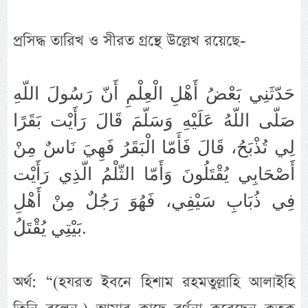
প্রসিদ্ধ তারিখ ও সীরত গ্রন্থে উল্লেখ রয়েছে-
حَدّثَنِي بَعْضُ أَهْلِ الْعِلْمِ أَنّ رَسُولَ اللّهِ
صَلّى اللّهُ عَلَيْهِ وَسَلّمَ قَالَ رَأَيْت بَقَرًا
لِي تُذْبَحُ، قَالَ فَأَمّا الْبَقَرُ فَهِيَ نَاسٌ مِنْ
أَصْحَابِي يُقْتَلُونَ وَأَمّا الثّلْمُ الّذِي رَأَيْت
فِي ذُبَابِ سَيْفِي، فَهُوَ رَجُلٌ مِنْ أَهْلِ
بَيْتِي يُقْتَلُ.
অর্থ: “(হযরত ইবনে হিশাম রহমতুল্লাহি আলাইহি