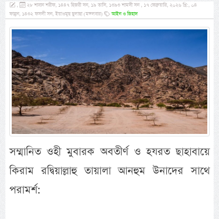
,
২৮ শাবান শরীফ, ১৪৪৭ হিজরী সন, ১৯ তাসি, ১৩৯৩ শামসী সন , ১৭ ফেব্রুয়ারি, ২০২৬ খ্রি:, ০৪
ফাল্গুন, ১৪৩২ ফসলী সন, ইয়াওমুছ ছুলাছা (মঙ্গলবার)
আইন ও জিহাদ
সম্মানিত ওহী মুবারক অবতীর্ণ ও হযরত ছাহাবায়ে
কিরাম রদ্বিয়াল্লাহু তায়ালা আনহুম উনাদের সাথে
পরামর্শ: