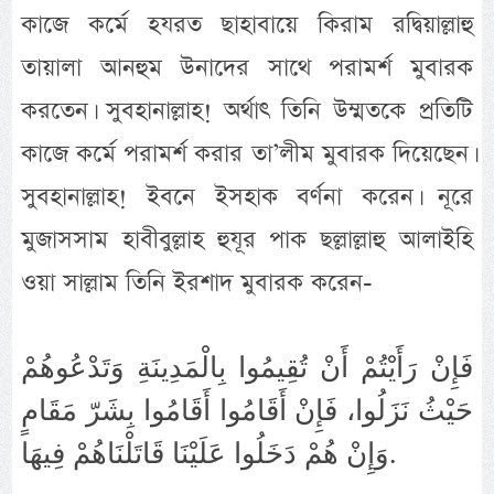
কাজে কর্মে হযরত ছাহাবায়ে কিরাম রদ্বিয়াল্লাহু
তায়ালা আনহুম উনাদের সাথে পরামর্শ মুবারক
করতেন। সুবহানাল্লাহ! অর্থাৎ তিনি উম্মতকে প্রতিটি
কাজে কর্মে পরামর্শ করার তা’লীম মুবারক দিয়েছেন।
সুবহানাল্লাহ! ইবনে ইসহাক বর্ণনা করেন। নূরে
মুজাসসাম হাবীবুল্লাহ হুযূর পাক ছল্লাল্লাহু আলাইহি
ওয়া সাল্লাম তিনি ইরশাদ মুবারক করেন-
فَإِنْ رَأَيْتُمْ أَنْ تُقِيمُوا بِالْمَدِينَةِ وَتَدْعُوهُمْ
حَيْثُ نَزَلُوا، فَإِنْ أَقَامُوا أَقَامُوا بِشَرّ مَقَامٍ
وَإِنْ هُمْ دَخَلُوا عَلَيْنَا قَاتَلْنَاهُمْ فِيهَا.