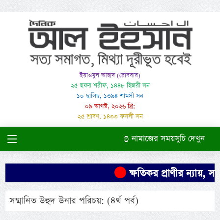
ইয়াওমুল আহাদ (রোববার)
২৫ ছফর শরীফ, ১৪৪৮ হিজরী সন
১০ ছালিছ, ১৩৯৪ শামসী সন
০৯ আগস্ট, ২০২৬ খ্রি:
২৫ শ্রাবণ, ১৪৩৩ ফসলী সন
নামাজের সময়সুচি দেখুন
ক্ষতিকর প্রাণীর ন্যায়, সর
সম্মানিত উহুদ উনার পরিচয়: (৪র্থ পর্ব)