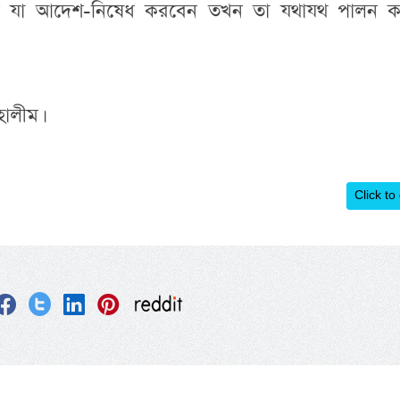
যখন যা আদেশ-নিষেধ করবেন তখন তা যথাযথ পালন ক
হালীম।
Click to