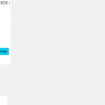
রবে।
 copy