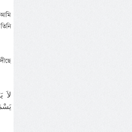
“আমি
 তিনি
দীছে
لاَ يَ
يَسْمَ