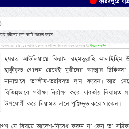
ফরিদপুরে যাত্রীবাহী বাস
)
 মুরীদের জন্য সন্তুষ্টি লাভের কারণ
নভেম্বর, ২০২৫ খ্রি:, ১৫ অগ্রহায়ণ, ১৪৩২ ফসলী সন, ইয়াওমুল আহাদ (রোববার)
ইলমে তাছাউফ
হযরত আউলিয়ায়ে কিরাম রহমতুল্লাহি আলাইহিম উ
হাক্বীক্বত গোপন রেখেই মুরীদের আত্মার চিকিৎসা
নানাভাবে তা’লীম-তরবিয়ত দান করেন। আর সেক্ষে
বিভিন্নভাবে পরীক্ষা-নিরীক্ষা করে যাবতীয় নিয়ামত 
উপযোগী করে নিয়ামত দানে পুঞ্জিভূত করে থাকেন।
রগণ যে বিষয়ে আদেশ-নিষেধ করুন না কেন তা সঠিক