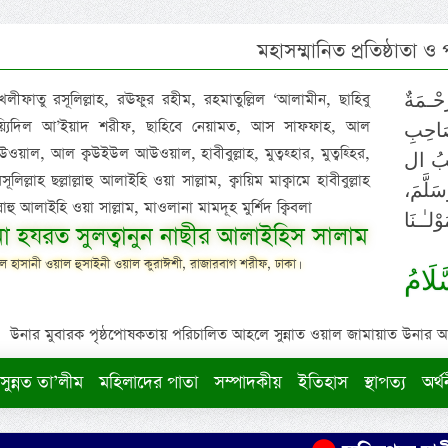
মহাসম্মানিত প্রতিষ্ঠাতা ও
 খলীফাতু রসূলিল্লাহ, রঊফুর রহীম, রহমাতুল্লিল ‘আলামীন, ছাহিবু
حْـمَةٌ
াইয়্যিদিল আ’ইয়াদ শরীফ, ছাহিবে নেয়ামত, আস সাফফাহ, আল
صَاحِبِ
ওয়াল, আল ক্বউইউল আউওয়াল, হাবীবুল্লাহ, মুত্বহ্হার, মুত্বহ্হির,
ِيْبُ ال
িল্লাহ ছল্লাল্লাহু আলাইহি ওয়া সাল্লাম, ক্বায়িম মাক্বামে হাবীবুল্লাহ
سَلَّمَ
াল্লাহু আলাইহি ওয়া সাল্লাম, মাওলানা মামদূহ মুর্শিদ ক্বিবলা
لـٰـنَا
ুনা হযরত সুলত্বানুন নাছীর আলাইহিস সালাম
 হাসানী ওয়াল হুসাইনী ওয়াল কুরাঈশী, রাজারবাগ শরীফ, ঢাকা।
لَامُ
উনার মুবারক পৃষ্ঠপোষকতায় পরিচালিত আহলে সুন্নাত ওয়াল জামায়াত উনার আক্বীদ
সুন্নত তা’লীম
মহিলাদের পাতা
সম্পাদকীয়
ইতিহাস
স্থাপত্য
অর্থ