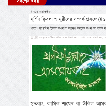
সর্বশেষ খবর
ইলমে তাছাওউফ
মুর্শিদ ক্বিবলা ও মুরীদের সম্পর্ক প্রসঙ্গে (৪৬
শায়েখ বা মুর্শিদ ক্বিবলা যখন যা আদেশ করবেন তখন তা পালন করাই
,
০৮ জুমাদাল ঊখরা শরীফ, ১৪৪৭ হিজরী সন, ০১ সাবি’, ১৩৯৩ শামসী সন , ৩০ 
সুতরাং, কামিল শায়েখ বা উলিল আম