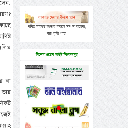
লেন,
কারণ?
কাছে
পবিত্র যাকাত আদায় করলে সম্পদ কমেনা,
বরং বৃদ্ধি পায়।
দিষ্ট
সলিম
বিশেষ ওয়েব সাইট লিংকসমূহ
র বা
 তার
 নিকট
াজেই
ল্লাহ