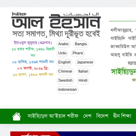
খলীফাতুল্লাহ,
সাইয়্যিদি স
ইয়াওমুল জুমুয়াহ (শুক্রবার)
Arabic
Bangla
জাব্বারিউল আউ
২৩ ছফর শরীফ, ১৪৪৮ হিজরী
Urdu
Pharsi
আহলু বাইতি রসূল
সন
০৮ ছালিছ, ১৩৯৪ শামসী সন
ছল্ল
English
Japanese
০৭ আগস্ট, ২০২৬ খ্রি:
সাইয়্যিদ
Chinese
Italian
২৩ শ্রাবণ, ১৪৩৩ ফসলী সন
আল
Swedish
Hindi
indonesian
সাইয়্যিদুল আ’ইয়াদ শরীফ
দেশ
বিদেশ
দ্বীন শিক্ষা