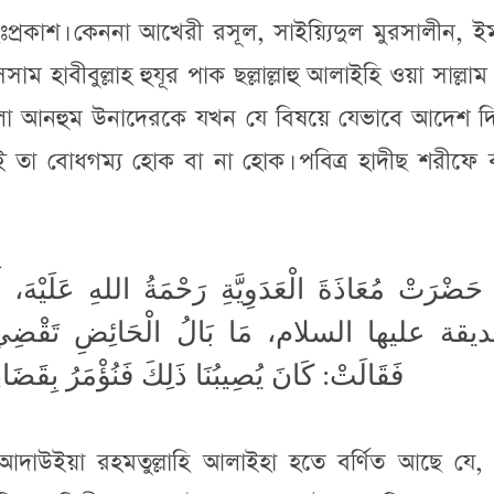
িঃপ্রকাশ। কেননা আখেরী রসূল, সাইয়্যিদুল মুরসালীন, ই
াম হাবীবুল্লাহ হুযূর পাক ছল্লাল্লাহু আলাইহি ওয়া সাল্লাম
তায়ালা আনহুম উনাদেরকে যখন যে বিষয়ে যেভাবে আদেশ 
তা বোধগম্য হোক বা না হোক। পবিত্র হাদীছ শরীফে বর
حَضْرَتْ مُعَاذَةَ الْعَدَوِيَّةِ رَحْمَةُ اللهِ عَلَيْه
قة عليها السلام، مَا بَالُ الْحَائِضِ تَقْضِي ا
فَقَالَتْ: كَانَ يُصِيبُنَا ذَلِكَ فَنُؤْمَرُ بِقَضَاء
 আদাউইয়া রহমতুল্লাহি আলাইহা হতে বর্ণিত আছে যে, 