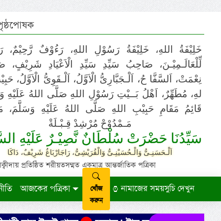
 পৃষ্ঠপোষক
خَلِيْفَةُ اللهِ، خَلِيْفَةُ رَسُوْلِ اللهِ، رَءُوْفٌ رَّحِيْمٌ، رَ
لِّلْعَالَـمِيْـنَ، صَاحِبُ سَيِّدِ سَيِّدِ الْاَعْيَادِ شَرِيْفٍ، 
نِعْمَتْ، اَلسَّفَّا حُ، اَلْـجَبَّارِىُّ الْاَوَّلُ، اَلْـقَوِىُّ الْاَوَّلُ، حَب
لهِ، مُطَهِّرٌ، اَهْلُ بَــيْتِ رَسُوْلِ اللهِ صَلَّى اللهُ عَلَيْهِ وَ،
قَائِمُ مَقَامِ حَبِيْبِ اللهِ صَلَّى اللهُ عَلَيْهِ وَسَلَّمَ، مَوْ
مَـمْدُوْحْ مُرْشِدْ قِـبْـلَةْ
سَيِّدُنَا حَضْرَتْ سُلْطَانٌ نَّصِيْـرٌ عَلَيْهِ السَّ
اَلْـحَسَنِـىُّ وَالْـحُسَيْنِـىُّ وَالْقُرَيْشِىُّ، رَاجَارْبَاغُ شَرِيْفٌ، دَاكَا
ায় প্রতিষ্ঠিত শরীয়তসম্মত একমাত্র আন্তর্জাতিক পত্রিকা
নীতি
আজকের পত্রিকা
নামাজের সময়সুচি দেখুন
খোঁজ
করুন