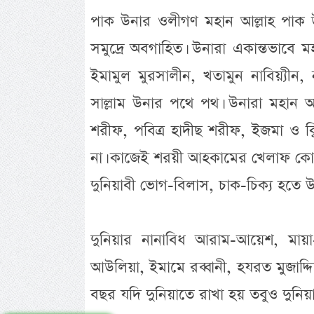
পাক উনার ওলীগণ মহান আল্লাহ পাক উনা
সমুদ্রে অবগাহিত। উনারা একান্তভাবে 
ইমামুল মুরসালীন, খতামুন নাবিয়্যীন, ন
সাল্লাম উনার পথে পথ। উনারা মহান আল
শরীফ, পবিত্র হাদীছ শরীফ, ইজমা ও 
না। কাজেই শরয়ী আহকামের খেলাফ কোন
দুনিয়াবী ভোগ-বিলাস, চাক-চিক্য হতে উনা
দুনিয়ার নানাবিধ আরাম-আয়েশ, মায়া-
আউলিয়া, ইমামে রব্বানী, হযরত মুজাদ্
বছর যদি দুনিয়াতে রাখা হয় তবুও দুনিয়