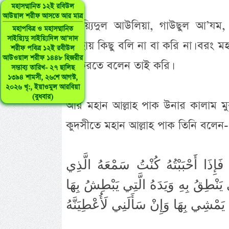
মহাসম্মানিত ১২ই রবিউল
আউয়াল শরীফ আসতে আর মাত্র
সাইয়্যিদুল আউলিয়া, গাউছুল আ’যম
মহাপবিত্র ও মহাসম্মানিত
সাইয়্যিদু সাইয়্যিদিল আ’দাদ
স্বেচ্ছায় কিছু বলি না বা করি না। বর
শরীফ পবিত্র ১২ই রবীউল
আউওয়াল শরীফ ১৪৪৮ হিজরীর
যা করতে বলেন তাই করি।
সম্ভাব্য তারিখ- ২৭ ছালিছ
১৩৯৪ শামসী, ২৬শে আগস্ট,
২০২৬ খৃ:, ইয়াওমুল আরবিয়া
(বুধবার)
আর মহান আল্লাহ পাক উনার কালাম মুব
কুদসীতে মহান আল্লাহ পাক তিনি বলেন-
ُ فَإِذَا أَحْبَبْتُهُ كُنْتُ سَمْعَهُ الَّذِي
 يَنْطِقُ بِهِ وَيَدَهُ الَّتِي يَبْطِشُ بِهَا
 يَمْشِي بِهَا وَإِنْ سَأَلَنِي لَأُعْطِيَنَّهُ