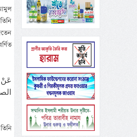
মামুল
 তিনি
দিতেন
্ণিত
عَنْ 
الصدي
তিনি