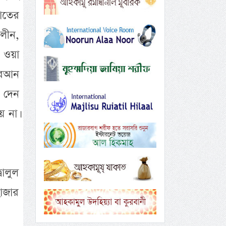
ফাতের
ালীন,
ি ওয়া
কুরআন
 দেন
 না।
ালুল
হাজার