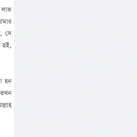
 লাভ
আমার
, সে
 হই,
দা হন
 তখন
ল্লাহ