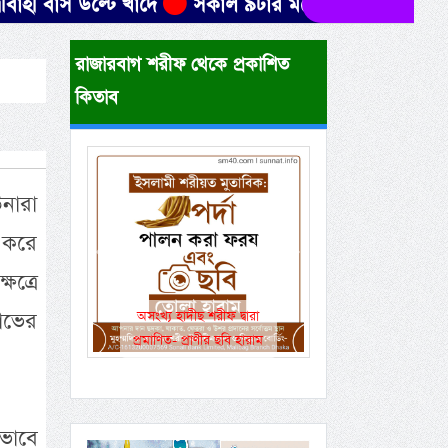
 উল্টে খাদে
সকাল ৯টার মধ্যে যেসব জেলায় ৬০ কিমি বেগ
রাজারবাগ শরীফ থেকে প্রকাশিত
কিতাব
নারা
 করে
Previous
Next
ত্রে
লাভের
একই রানওয়েতে সামরিক-
বেসামরিক ফ্লাইট!
ভাবে