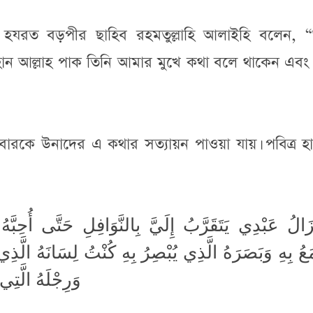
, হযরত বড়পীর ছাহিব রহমতুল্লাহি আলাইহি বলেন, 
ং মহান আল্লাহ পাক তিনি আমার মুখে কথা বলে থাকেন এবং
ারকে উনাদের এ কথার সত্যায়ন পাওয়া যায়। পবিত্র হা
زَالُ عَبْدِي يَتَقَرَّبُ إِلَيَّ بِالنَّوَافِلِ حَتَّى أُحِبَّه
عُ بِهِ وَبَصَرَهُ الَّذِي يُبْصِرُ بِهِ كُنْتُ لِسَانَهُ الَّذِي
وَرِجْلَهُ الَّتِي