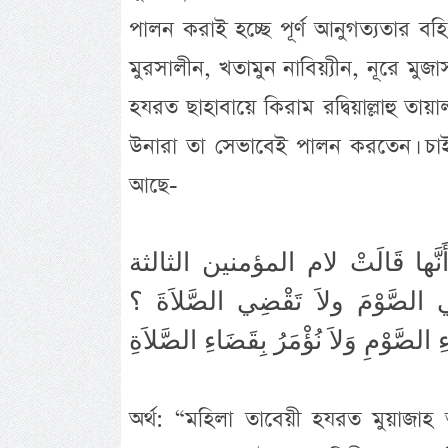
পালন করাই হচ্ছে পূর্ণ আনুগত্যতার বহ
মুরসালীন, খতামুন নাবিয়্যীন, নূরে মুজাসস
হযরত ছাহাবায়ে কিরাম রদ্বিয়াল্লাহু 
উনারা তা সেভাবেই পালন করতেন। চাই 
আছে-
َ، أَنَّها قَالَتْ لام المؤمنين الثالثة
لصَّوْمَ ولاَ تَقْضِي الصَّلاَةَ ؟
ِ الصَّوْمِ وَلاَ نُؤْمَرُ بِقَضَاءِ الصَّلاَةِ
অর্থ: “মহিলা তাবেয়ী হযরত মুয়াজাহ