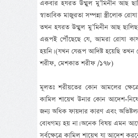
একবার হযরত উম্মুল মু’মিনীন আছ ছাল
স্বাভাবিক মাজুরতা সম্পন্না স্ত্রীলোক র
তখন হযরত উম্মুল মু’মিনীন আছ ছালিছ
এরূপই পৌঁছেছে যে, আমরা রোযা কাযা 
হয়নি। (যখন যেরূপ আদিষ্ট হয়েছি তখ
শরীফ, মেশকাত শরীফ /১৭৮)
মূলতঃ শরীয়তের কোন আমলের ক্ষেত্
কামিল শায়েখ উনার কোন আদেশ-নিষেধ
জন্য অধিক ফায়দার কারণ এবং অভিষ্টলক
বোধগম্য হয় না। অনেক বিষয় এমন আছে 
সর্বক্ষেত্রে কামিল শায়েখ যা আদেশ ক