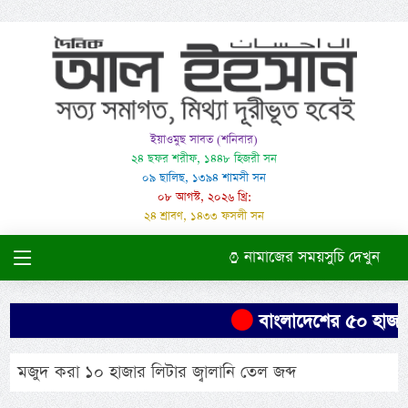
ইয়াওমুছ সাবত (শনিবার)
২৪ ছফর শরীফ, ১৪৪৮ হিজরী সন
০৯ ছালিছ, ১৩৯৪ শামসী সন
০৮ আগস্ট, ২০২৬ খ্রি:
২৪ শ্রাবণ, ১৪৩৩ ফসলী সন
নামাজের সময়সুচি দেখুন
বাংলাদেশের ৫০ হাজার 
মজুদ করা ১০ হাজার লিটার জ্বালানি তেল জব্দ