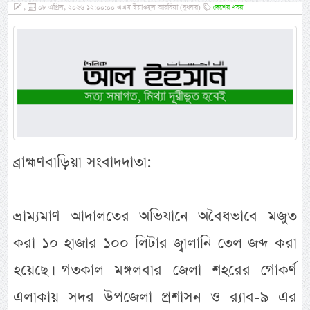
,
০৮ এপ্রিল, ২০২৬ ১২:০০:০০ এএম ইয়াওমুল আরবিয়া (বুধবার)
দেশের খবর
ব্রাহ্মণবাড়িয়া সংবাদদাতা:
ভ্রাম্যমাণ আদালতের অভিযানে অবৈধভাবে মজুত
করা ১০ হাজার ১০০ লিটার জ্বালানি তেল জব্দ করা
হয়েছে। গতকাল মঙ্গলবার জেলা শহরের গোকর্ণ
এলাকায় সদর উপজেলা প্রশাসন ও র‌্যাব-৯ এর