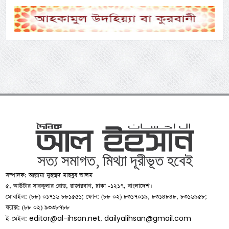
সম্পাদক: আল্লামা মুহম্মদ মাহবুব আলম
৫, আউটার সারকুলার রোড, রাজারবাগ, ঢাকা -১২১৭, বাংলাদেশ।
মোবাইল: (৮৮) ০১৭১৬ ৮৮১৫৫১; ফোন: (৮৮ ০২) ৮৩১৭০১৯, ৮৩১৪৮৪৮, ৮৩১৬৯৫৮;
ফ্যাক্স: (৮৮ ০২) ৯৩৩৮৭৮৮
editor@al-ihsan.net
dailyalihsan@gmail.com
ই-মেইল:
,