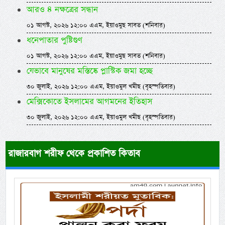
আরও ৪ নক্ষত্রের সন্ধান
০১ আগস্ট, ২০২৬ ১২:০০ এএম, ইয়াওমুছ সাবত (শনিবার)
ধনেপাতার পুষ্টিগুণ
০১ আগস্ট, ২০২৬ ১২:০০ এএম, ইয়াওমুছ সাবত (শনিবার)
যেভাবে মানুষের মস্তিষ্কে প্লাস্টিক জমা হচ্ছে
৩০ জুলাই, ২০২৬ ১২:০০ এএম, ইয়াওমুল খমীছ (বৃহস্পতিবার)
মেক্সিকোতে ইসলামের আগমনের ইতিহাস
৩০ জুলাই, ২০২৬ ১২:০০ এএম, ইয়াওমুল খমীছ (বৃহস্পতিবার)
রাজারবাগ শরীফ থেকে প্রকাশিত কিতাব