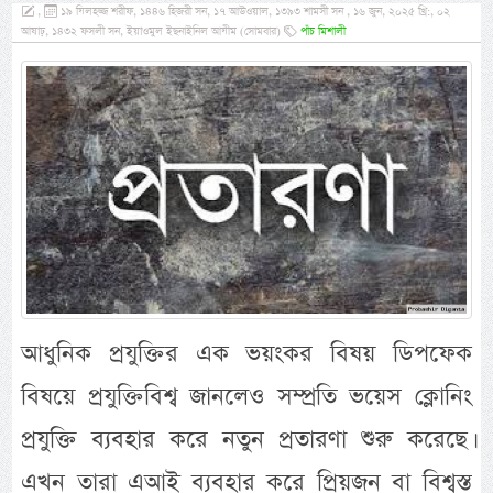
,
১৯ যিলহজ্জ শরীফ, ১৪৪৬ হিজরী সন, ১৭ আউওয়াল, ১৩৯৩ শামসী সন , ১৬ জুন, ২০২৫ খ্রি:, ০২
আষাঢ়, ১৪৩২ ফসলী সন, ইয়াওমুল ইছনাইনিল আযীম (সোমবার)
পাঁচ মিশালী
আধুনিক প্রযুক্তির এক ভয়ংকর বিষয় ডিপফেক
বিষয়ে প্রযুক্তিবিশ্ব জানলেও সম্প্রতি ভয়েস ক্লোনিং
প্রযুক্তি ব্যবহার করে নতুন প্রতারণা শুরু করেছে।
এখন তারা এআই ব্যবহার করে প্রিয়জন বা বিশ্বস্ত