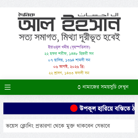
ইয়াওমুল খমীছ (বৃহস্পতিবার)
২২ ছফর শরীফ, ১৪৪৮ হিজরী সন
০৭ ছালিছ, ১৩৯৪ শামসী সন
০৬ আগস্ট, ২০২৬ খ্রি:
২২ শ্রাবণ, ১৪৩৩ ফসলী সন
নামাজের সময়সুচি দেখুন
উপকূল হারিয়ে বস্তিতে ঠাঁই, খ
ভয়েস ক্লোনিং প্রতারণা থেকে মুক্ত থাকবেন যেভাবে