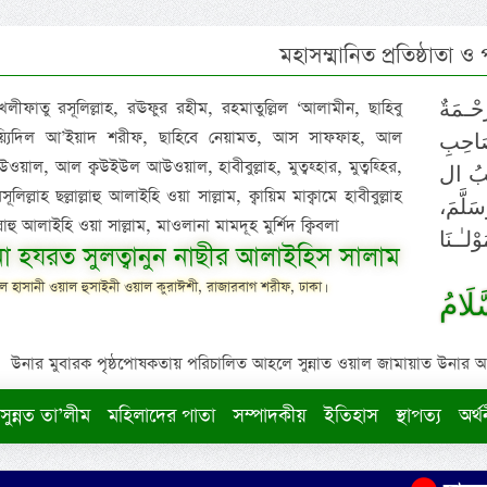
মহাসম্মানিত প্রতিষ্ঠাতা ও
 খলীফাতু রসূলিল্লাহ, রঊফুর রহীম, রহমাতুল্লিল ‘আলামীন, ছাহিবু
حْـمَةٌ
াইয়্যিদিল আ’ইয়াদ শরীফ, ছাহিবে নেয়ামত, আস সাফফাহ, আল
صَاحِبِ
ওয়াল, আল ক্বউইউল আউওয়াল, হাবীবুল্লাহ, মুত্বহ্হার, মুত্বহ্হির,
ِيْبُ ال
িল্লাহ ছল্লাল্লাহু আলাইহি ওয়া সাল্লাম, ক্বায়িম মাক্বামে হাবীবুল্লাহ
سَلَّمَ
াল্লাহু আলাইহি ওয়া সাল্লাম, মাওলানা মামদূহ মুর্শিদ ক্বিবলা
لـٰـنَا
ুনা হযরত সুলত্বানুন নাছীর আলাইহিস সালাম
 হাসানী ওয়াল হুসাইনী ওয়াল কুরাঈশী, রাজারবাগ শরীফ, ঢাকা।
لَامُ
উনার মুবারক পৃষ্ঠপোষকতায় পরিচালিত আহলে সুন্নাত ওয়াল জামায়াত উনার আক্বীদ
সুন্নত তা’লীম
মহিলাদের পাতা
সম্পাদকীয়
ইতিহাস
স্থাপত্য
অর্থ