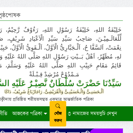
 পৃষ্ঠপোষক
خَلِيْفَةُ اللهِ، خَلِيْفَةُ رَسُوْلِ اللهِ، رَءُوْفٌ رَّحِيْمٌ، رَ
لِّلْعَالَـمِيْـنَ، صَاحِبُ سَيِّدِ سَيِّدِ الْاَعْيَادِ شَرِيْفٍ، 
نِعْمَتْ، اَلسَّفَّا حُ، اَلْـجَبَّارِىُّ الْاَوَّلُ، اَلْـقَوِىُّ الْاَوَّلُ، حَب
لهِ، مُطَهِّرٌ، اَهْلُ بَــيْتِ رَسُوْلِ اللهِ صَلَّى اللهُ عَلَيْهِ وَ،
قَائِمُ مَقَامِ حَبِيْبِ اللهِ صَلَّى اللهُ عَلَيْهِ وَسَلَّمَ، مَوْ
مَـمْدُوْحْ مُرْشِدْ قِـبْـلَةْ
سَيِّدُنَا حَضْرَتْ سُلْطَانٌ نَّصِيْـرٌ عَلَيْهِ السَّ
اَلْـحَسَنِـىُّ وَالْـحُسَيْنِـىُّ وَالْقُرَيْشِىُّ، رَاجَارْبَاغُ شَرِيْفٌ، دَاكَا
ায় প্রতিষ্ঠিত শরীয়তসম্মত একমাত্র আন্তর্জাতিক পত্রিকা
নীতি
আজকের পত্রিকা
নামাজের সময়সুচি দেখুন
খোঁজ
করুন