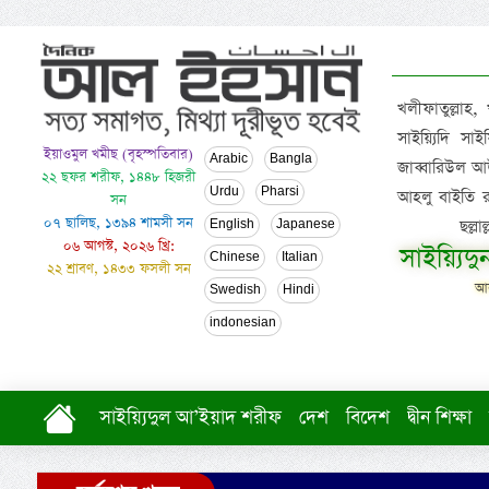
খলীফাতুল্লাহ,
সাইয়্যিদি স
ইয়াওমুল খমীছ (বৃহস্পতিবার)
Arabic
Bangla
জাব্বারিউল আউ
২২ ছফর শরীফ, ১৪৪৮ হিজরী
Urdu
Pharsi
আহলু বাইতি রসূল
সন
০৭ ছালিছ, ১৩৯৪ শামসী সন
ছল্ল
English
Japanese
০৬ আগস্ট, ২০২৬ খ্রি:
সাইয়্যিদ
Chinese
Italian
২২ শ্রাবণ, ১৪৩৩ ফসলী সন
আল
Swedish
Hindi
indonesian
সাইয়্যিদুল আ’ইয়াদ শরীফ
দেশ
বিদেশ
দ্বীন শিক্ষা