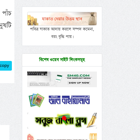
 পাঁচ
নুষটি
পবিত্র যাকাত আদায় করলে সম্পদ কমেনা,
বরং বৃদ্ধি পায়।
বিশেষ ওয়েব সাইট লিংকসমূহ
 copy