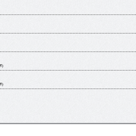
র)
র)