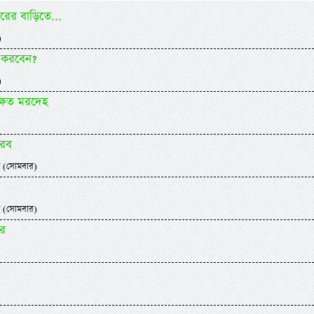
ের বাড়িতে...
)
 করবেন?
)
্ষত মরদেহ
আরব
 (সোমবার)
 (সোমবার)
ার