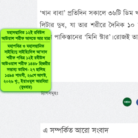
‘খান বাবা’ প্রতিদিন সকালে ৩৬টি ডিম
লিটার দুধ, যা তার শরীরে দৈনিক ১০ হ
মহাসম্মানিত ১২ই রবিউল
এখন পাকিস্তানের ‘মিনি স্টার’। রোজই
আউয়াল শরীফ আসতে আর মাত্র
মহাপবিত্র ও মহাসম্মানিত
সাইয়্যিদু সাইয়্যিদিল আ’দাদ
শরীফ পবিত্র ১২ই রবীউল
আউওয়াল শরীফ ১৪৪৮ হিজরীর
সম্ভাব্য তারিখ- ২৭ ছালিছ
১৩৯৪ শামসী, ২৬শে আগস্ট,
২০২৬ খৃ:, ইয়াওমুল আরবিয়া
(বুধবার)
ট্যাগসমূহঃ
এ সম্পর্কিত আরো সংবাদ