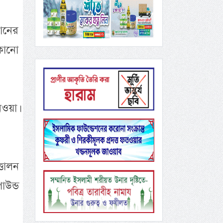
ানের
কোনো
েওয়া।
তোলন
াউন্ড