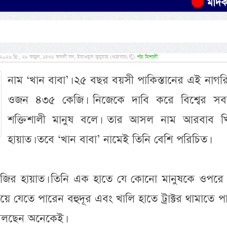
মাদকবিরোধী 
০২৬ খ্রি:, ২৮ ফাল্গুন, ১৪৩২ ফসলী সন, ইয়াওমুল জুমুয়াহ (শুক্রবার)
পাঁচ মিশালী
নাম ‘খান বাবা’। ২৫ বছর বয়সী পাকিস্তানের এই নাগ
ওজন ৪৩৫ কেজি। নিজেকে দাবি করে বিশ্বের সব
শক্তিশালী মানুষ বলে। তার আসল নাম আরবাব খ
হায়াত। তবে ‘খান বাবা’ নামেই তিনি বেশি পরিচিত।
খিজির হায়াত। তিনি এক হাতে যে কোনো মানুষকে ওপরে 
 যেতে পারেন বহুদূর এবং খালি হাতে ট্রাক্টর থামাতে প
ষ বলছেন অনেকেই।