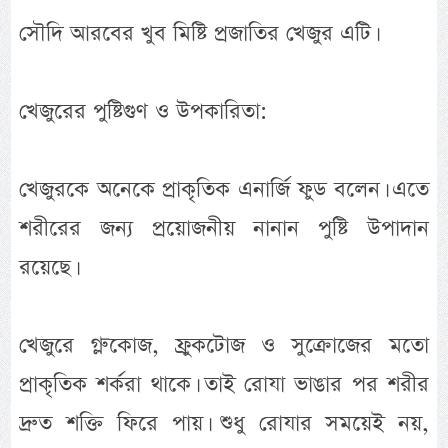
সৌদি আরবের খুব মিষ্টি প্রজাতির খেজুর এটি।
খেজুরের পুষ্টিগুণ ও উপকারিতা:
খেজুরকে অনেকে প্রাকৃতিক এনার্জি ফুড বলেন। এতে
শরীরের জন্য প্রয়োজনীয় নানান পুষ্টি উপাদান
রয়েছে।
খেজুরে গ্লুকোজ, ফ্রুকটোজ ও সুক্রোজের মতো
প্রাকৃতিক শর্করা থাকে। তাই রোযা ভাঙার পর শরীর
দ্রুত শক্তি ফিরে পায়। শুধু রোযার সময়েই নয়,