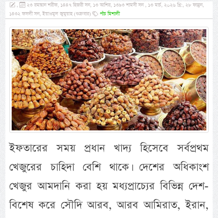
,
২৩ রমাদ্বান শরীফ, ১৪৪৭ হিজরী সন, ১৩ আশির, ১৩৯৩ শামসী সন , ১৩ মার্চ, ২০২৬ খ্রি:, ২৮ ফাল্গুন,
১৪৩২ ফসলী সন, ইয়াওমুল জুমুয়াহ (শুক্রবার)
পাঁচ মিশালী
ইফতারের সময় প্রধান খাদ্য হিসেবে সর্বপ্রথম
খেজুরের চাহিদা বেশি থাকে। দেশের অধিকাংশ
খেজুর আমদানি করা হয় মধ্যপ্রাচ্যের বিভিন্ন দেশ-
বিশেষ করে সৌদি আরব, আরব আমিরাত, ইরান,