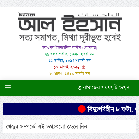
ইয়াওমুল ইছনাইনিল আযীম (সোমবার)
২৬ ছফর শরীফ, ১৪৪৮ হিজরী সন
১১ ছালিছ, ১৩৯৪ শামসী সন
১০ আগস্ট, ২০২৬ খ্রি:
২৬ শ্রাবণ, ১৪৩৩ ফসলী সন
নামাজের সময়সুচি দেখুন
বিদ্যুৎবিহীন ৮ ঘণ্টা, খ
খেজুর সম্পর্কে এই তথ্যগুলো জেনে নিন