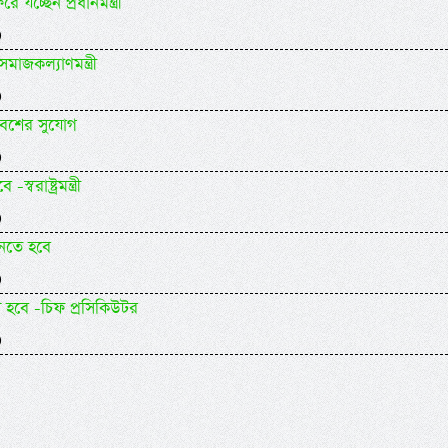
যচ্ছেন প্রধানমন্ত্রী
)
াজকল্যাণমন্ত্রী
)
বেশের সুযোগ
)
াষ্ট্রমন্ত্রী
)
ানতে হবে
)
ষ হবে -চিফ প্রসিকিউটর
)