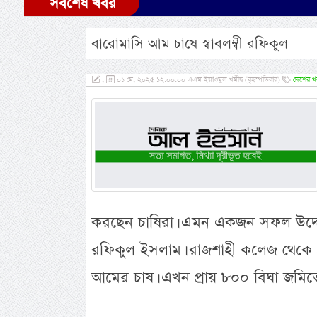
সর্বশেষ খবর
বারোমাসি আম চাষে স্বাবলম্বী রফিকুল
,
০১ মে, ২০২৫ ১২:০০:০০ এএম ইয়াওমুল খমীছ (বৃহস্পতিবার)
দেশের খ
করছেন চাষিরা। এমন একজন সফল উদ্যোক
রফিকুল ইসলাম। রাজশাহী কলেজ থেকে গ
আমের চাষ। এখন প্রায় ৮০০ বিঘা জমিত