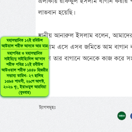
এলাকায় রফিকুল ইসলাম বাগান করার 
লাভবান হয়েছি।
স্থানীয় আনারুল ইসলাম বলেন, আমাদে
মহাসম্মানিত ১২ই রবিউল
ইসলাম এসে এসব জমিতে আম বাগান করে
আউয়াল শরীফ আসতে আর মাত্র
মহাপবিত্র ও মহাসম্মানিত
কারণ তার বাগানে অনেকে কাজ করে স
সাইয়্যিদু সাইয়্যিদিল আ’দাদ
শরীফ পবিত্র ১২ই রবীউল
আউওয়াল শরীফ ১৪৪৮ হিজরীর
সম্ভাব্য তারিখ- ২৭ ছালিছ
১৩৯৪ শামসী, ২৬শে আগস্ট,
২০২৬ খৃ:, ইয়াওমুল আরবিয়া
(বুধবার)
ট্যাগসমূহঃ