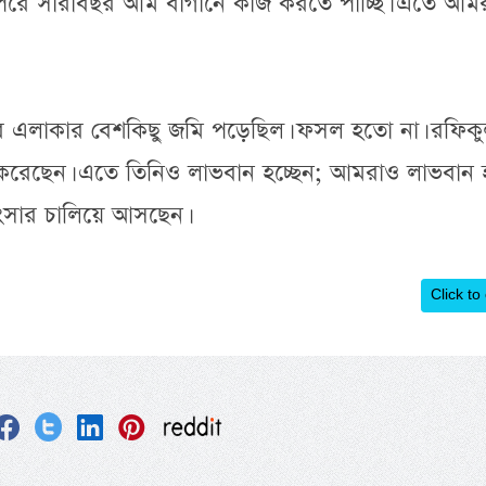
পরে সারাবছর আম বাগানে কাজ করতে পাচ্ছি। এতে আম
র এলাকার বেশকিছু জমি পড়েছিল। ফসল হতো না। রফিক
ছেন। এতে তিনিও লাভবান হচ্ছেন; আমরাও লাভবান হচ
ংসার চালিয়ে আসছেন।
Click to