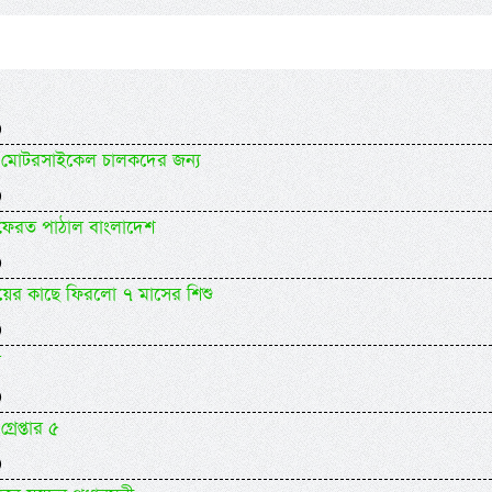
)
যকর মোটরসাইকেল চালকদের জন্য
)
 ফেরত পাঠাল বাংলাদেশ
)
ায়ের কাছে ফিরলো ৭ মাসের শিশু
)
র
)
গ্রেপ্তার ৫
)