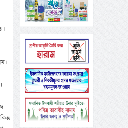
য়।
াম।
।
াজ
ন্তু