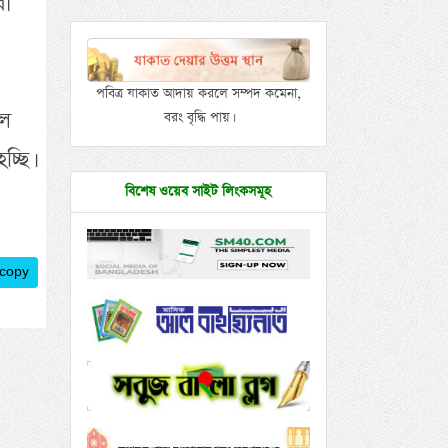
রা
পবিত্র যাকাত আদায় করলে সম্পদ কমেনা,
ুল
বরং বৃদ্ধি পায়।
্ছি।
বিশেষ ওয়েব সাইট লিংকসমূহ
 copy