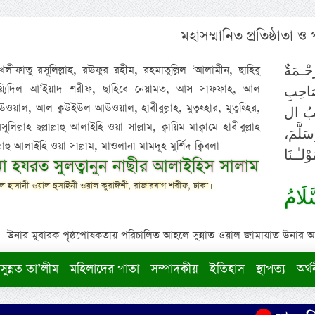
মহাসম্মানিত প্রতিষ্ঠাতা ও
 খলীফাতু রসূলিল্লাহ, রঊফুর রহীম, রহমাতুল্লিল ‘আলামীন, ছাহিবু
حْـمَةٌ
াইয়্যিদিল আ’ইয়াদ শরীফ, ছাহিবে নেয়ামত, আস সাফফাহ, আল
صَاحِبِ
ওয়াল, আল ক্বউইউল আউওয়াল, হাবীবুল্লাহ, মুত্বহ্হার, মুত্বহ্হির,
ِيْبُ ال
িল্লাহ ছল্লাল্লাহু আলাইহি ওয়া সাল্লাম, ক্বায়িম মাক্বামে হাবীবুল্লাহ
سَلَّمَ
াল্লাহু আলাইহি ওয়া সাল্লাম, মাওলানা মামদূহ মুর্শিদ ক্বিবলা
لـٰـنَا
ুনা হযরত সুলত্বানুন নাছীর আলাইহিস সালাম
 হাসানী ওয়াল হুসাইনী ওয়াল কুরাঈশী, রাজারবাগ শরীফ, ঢাকা।
لَامُ
উনার মুবারক পৃষ্ঠপোষকতায় পরিচালিত আহলে সুন্নাত ওয়াল জামায়াত উনার আক্বীদ
সুন্নত তা’লীম
মহিলাদের পাতা
সম্পাদকীয়
ইতিহাস
স্থাপত্য
অর্থ