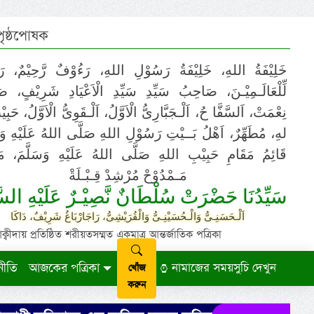
 পৃষ্ঠপোষক
خَلِيْفَةُ اللهِ، خَلِيْفَةُ رَسُوْلِ اللهِ، رَءُوْفٌ رَّحِيْمٌ، رَ
لِّلْعَالَـمِيْـنَ، صَاحِبُ سَيِّدِ سَيِّدِ الْاَعْيَادِ شَرِيْفٍ، 
نِعْمَتْ، اَلسَّفَّا حُ، اَلْـجَبَّارِىُّ الْاَوَّلُ، اَلْـقَوِىُّ الْاَوَّلُ، حَب
لهِ، مُطَهِّرٌ، اَهْلُ بَــيْتِ رَسُوْلِ اللهِ صَلَّى اللهُ عَلَيْهِ وَ،
قَائِمُ مَقَامِ حَبِيْبِ اللهِ صَلَّى اللهُ عَلَيْهِ وَسَلَّمَ، مَوْ
مَـمْدُوْحْ مُرْشِدْ قِـبْـلَةْ
سَيِّدُنَا حَضْرَتْ سُلْطَانٌ نَّصِيْـرٌ عَلَيْهِ السَّ
اَلْـحَسَنِـىُّ وَالْـحُسَيْنِـىُّ وَالْقُرَيْشِىُّ، رَاجَارْبَاغُ شَرِيْفٌ، دَاكَا
ায় প্রতিষ্ঠিত শরীয়তসম্মত একমাত্র আন্তর্জাতিক পত্রিকা
নীতি
আজকের পত্রিকা
নামাজের সময়সুচি দেখুন
খোঁজ
করুন