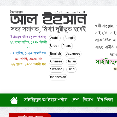
খলীফাতুল্লাহ,
সাইয়্যিদি স
ইয়াওমুল খমীছ (বৃহস্পতিবার)
Arabic
Bangla
জাব্বারিউল আউ
২২ ছফর শরীফ, ১৪৪৮ হিজরী
Urdu
Pharsi
আহলু বাইতি রসূল
সন
০৭ ছালিছ, ১৩৯৪ শামসী সন
ছল্ল
English
Japanese
০৬ আগস্ট, ২০২৬ খ্রি:
সাইয়্যিদ
Chinese
Italian
২২ শ্রাবণ, ১৪৩৩ ফসলী সন
আল
Swedish
Hindi
indonesian
সাইয়্যিদুল আ’ইয়াদ শরীফ
দেশ
বিদেশ
দ্বীন শিক্ষা