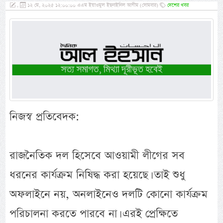
,
১২ মে, ২০২৫ ১২:০০:০০ এএম ইয়াওমুল ইছনাইনিল আযীম (সোমবার)
দেশের খবর
নিজস্ব প্রতিবেদক:
রাজনৈতিক দল হিসেবে আওয়ামী লীগের সব
ধরনের কার্যক্রম নিষিদ্ধ করা হয়েছে। তাই শুধু
অফলাইনে নয়, অনলাইনেও দলটি কোনো কার্যক্রম
পরিচালনা করতে পারবে না। এরই প্রেক্ষিতে