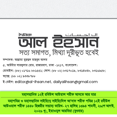
সম্পাদক: আল্লামা মুহম্মদ মাহবুব আলম
৫, আউটার সারকুলার রোড, রাজারবাগ, ঢাকা -১২১৭, বাংলাদেশ।
মোবাইল: (৮৮) ০১৭১৬ ৮৮১৫৫১; ফোন: (৮৮ ০২) ৮৩১৭০১৯, ৮৩১৪৮৪৮, ৮৩১৬৯৫৮;
ফ্যাক্স: (৮৮ ০২) ৯৩৩৮৭৮৮
editor@al-ihsan.net
dailyalihsan@gmail.com
ই-মেইল:
,
মহাসম্মানিত ১২ই রবিউল আউয়াল শরীফ আসতে আর মাত্র
মহাপবিত্র ও মহাসম্মানিত সাইয়্যিদু সাইয়্যিদিল আ’দাদ শরীফ পবিত্র ১২ই রবীউল
আউওয়াল শরীফ ১৪৪৮ হিজরীর সম্ভাব্য তারিখ- ২৭ ছালিছ ১৩৯৪ শামসী, ২৬শে আগস্ট,
©
al-ihsan.net
2007-2026. All Rights Reserved | Developed by:
২০২৬ খৃ:, ইয়াওমুল আরবিয়া (বুধবার)
RAAJRANI Technologies