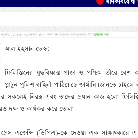
মাদকবিরোধী অভিযানে
ভেম্বর, ২০২৫ খ্রি:, ৩০ কার্তিক, ১৪৩২ ফসলী সন, ইয়াওমুছ সাবত (শনিবার)
বিদেশের খবর
আল ইহসান ডেস্ক:
ফিলিস্তিনের যুদ্ধবিধ্বস্ত গাজা ও পশ্চিম তীরে বেশ
প্লাটুন পুলিশ বাহিনী পাঠিয়েছে জার্মানি। জানতে চাইলে
ীর সকলেই নিরস্ত্র এবং তাদের প্রধান কাজ হলো ফিলিস্
আরও দক্ষ ও কার্যকর করে তোলা।
্মান প্রেস এজেন্সি (ডিপিএ)-কে দেওয়া এক সাক্ষাৎকারে এ