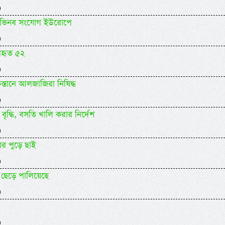
)
র অভিনব সংযোগ ইউরোপে
)
পহৃত ৫২
)
স্তানে আলজাজিরা নিষিদ্ধ
)
 বৃদ্ধি, বসতি খালি করার নির্দেশ
)
-ঘর পুড়ে ছাই
)
ছেড়ে পালিয়েছে
)
)