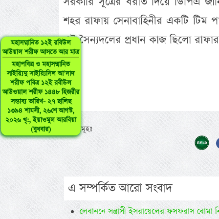
সরকারি সূত্রের বরাত দিয়ে ডিপিএ জ
শহর রাফায় সেনাবাহিনীর একটি টিম
এই সৈন্যদলের প্রধান কাজ ছিলো রাফার সী
মহাসম্মানিত ১২ই রবিউল
আউয়াল শরীফ আসতে আর মাত্র
মহাপবিত্র ও মহাসম্মানিত
সাইয়্যিদু সাইয়্যিদিল আ’দাদ
শরীফ পবিত্র ১২ই রবীউল
আউওয়াল শরীফ ১৪৪৮ হিজরীর
সম্ভাব্য তারিখ- ২৭ ছালিছ
১৩৯৪ শামসী, ২৬শে আগস্ট,
২০২৬ খৃ:, ইয়াওমুল আরবিয়া
ট্যাগসমূহঃ
(বুধবার)
এ সম্পর্কিত আরো সংবাদ
লেবাননে সন্ত্রাসী ইসরায়েলের ফসফরাস বোমা ন