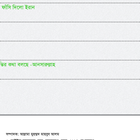
ে ফাঁসি দিলো ইরান
ন্তির কথা বলছে -আনসারুল্লাহ
সম্পাদক: আল্লামা মুহম্মদ মাহবুব আলম