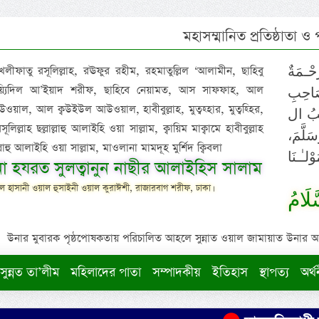
মহাসম্মানিত প্রতিষ্ঠাতা ও
 খলীফাতু রসূলিল্লাহ, রঊফুর রহীম, রহমাতুল্লিল ‘আলামীন, ছাহিবু
حْـمَةٌ
াইয়্যিদিল আ’ইয়াদ শরীফ, ছাহিবে নেয়ামত, আস সাফফাহ, আল
صَاحِبِ
ওয়াল, আল ক্বউইউল আউওয়াল, হাবীবুল্লাহ, মুত্বহ্হার, মুত্বহ্হির,
ِيْبُ ال
িল্লাহ ছল্লাল্লাহু আলাইহি ওয়া সাল্লাম, ক্বায়িম মাক্বামে হাবীবুল্লাহ
سَلَّمَ
াল্লাহু আলাইহি ওয়া সাল্লাম, মাওলানা মামদূহ মুর্শিদ ক্বিবলা
لـٰـنَا
ুনা হযরত সুলত্বানুন নাছীর আলাইহিস সালাম
 হাসানী ওয়াল হুসাইনী ওয়াল কুরাঈশী, রাজারবাগ শরীফ, ঢাকা।
لَامُ
উনার মুবারক পৃষ্ঠপোষকতায় পরিচালিত আহলে সুন্নাত ওয়াল জামায়াত উনার আক্বীদ
সুন্নত তা’লীম
মহিলাদের পাতা
সম্পাদকীয়
ইতিহাস
স্থাপত্য
অর্থ