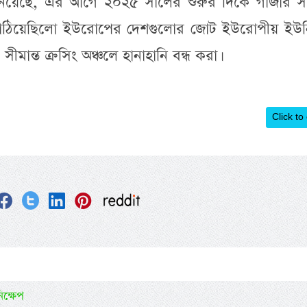
ানিয়েছে, এর আগে ২০২৫ সালের শুরুর দিকে গাজার সীম
 পাঠিয়েছিলো ইউরোপের দেশগুলোর জোট ইউরোপীয় ইউন
মান্ত ক্রসিং অঞ্চলে হানাহানি বন্ধ করা।
Click to
িক্ষেপ