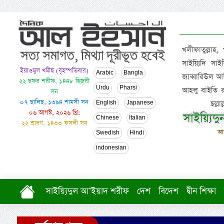
খলীফাতুল্লাহ,
সাইয়্যিদি স
ইয়াওমুল খমীছ (বৃহস্পতিবার)
Arabic
Bangla
জাব্বারিউল আউ
২২ ছফর শরীফ, ১৪৪৮ হিজরী
Urdu
Pharsi
আহলু বাইতি রসূল
সন
০৭ ছালিছ, ১৩৯৪ শামসী সন
ছল্ল
English
Japanese
০৬ আগস্ট, ২০২৬ খ্রি:
সাইয়্যিদ
Chinese
Italian
২২ শ্রাবণ, ১৪৩৩ ফসলী সন
আল
Swedish
Hindi
indonesian
সাইয়্যিদুল আ’ইয়াদ শরীফ
দেশ
বিদেশ
দ্বীন শিক্ষা