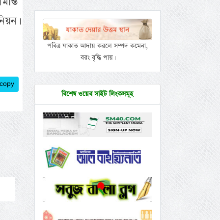
ান্ত
িয়ন।
পবিত্র যাকাত আদায় করলে সম্পদ কমেনা,
বরং বৃদ্ধি পায়।
 copy
বিশেষ ওয়েব সাইট লিংকসমূহ