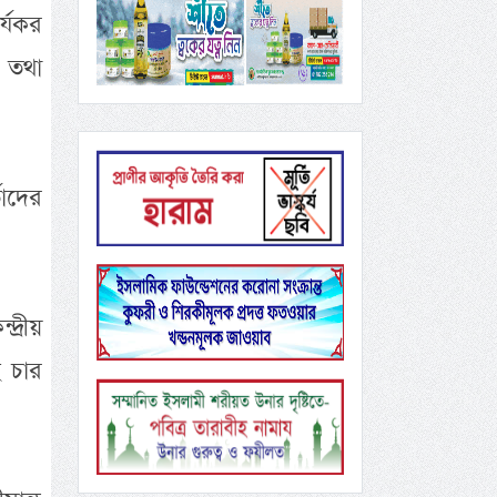
র্যকর
- তথা
তাদের
দ্রীয়
ে চার