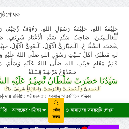
 পৃষ্ঠপোষক
خَلِيْفَةُ اللهِ، خَلِيْفَةُ رَسُوْلِ اللهِ، رَءُوْفٌ رَّحِيْمٌ، رَ
لِّلْعَالَـمِيْـنَ، صَاحِبُ سَيِّدِ سَيِّدِ الْاَعْيَادِ شَرِيْفٍ، 
نِعْمَتْ، اَلسَّفَّا حُ، اَلْـجَبَّارِىُّ الْاَوَّلُ، اَلْـقَوِىُّ الْاَوَّلُ، حَب
لهِ، مُطَهِّرٌ، اَهْلُ بَــيْتِ رَسُوْلِ اللهِ صَلَّى اللهُ عَلَيْهِ وَ،
قَائِمُ مَقَامِ حَبِيْبِ اللهِ صَلَّى اللهُ عَلَيْهِ وَسَلَّمَ، مَوْ
مَـمْدُوْحْ مُرْشِدْ قِـبْـلَةْ
سَيِّدُنَا حَضْرَتْ سُلْطَانٌ نَّصِيْـرٌ عَلَيْهِ السَّ
اَلْـحَسَنِـىُّ وَالْـحُسَيْنِـىُّ وَالْقُرَيْشِىُّ، رَاجَارْبَاغُ شَرِيْفٌ، دَاكَا
ায় প্রতিষ্ঠিত শরীয়তসম্মত একমাত্র আন্তর্জাতিক পত্রিকা
নীতি
আজকের পত্রিকা
নামাজের সময়সুচি দেখুন
খোঁজ
করুন