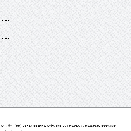
মোবাইল: (৮৮) ০১৭১৬ ৮৮১৫৫১; ফোন: (৮৮ ০২) ৮৩১৭০১৯, ৮৩১৪৮৪৮, ৮৩১৬৯৫৮;