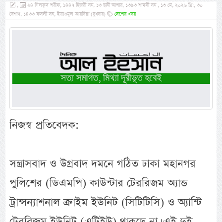
,
২৪ যিলক্বদ শরীফ, ১৪৪৭ হিজরী সন, ১৩ ছানী আশার, ১৩৯৩ শামসী সন , ১৩ মে, ২০২৬ খ্রি:, ৩০
বৈশাখ, ১৪৩৩ ফসলী সন, ইয়াওমুল আরবিয়া (বুধবার)
দেশের খবর
নিজস্ব প্রতিবেদক:
সন্ত্রাসবাদ ও উগ্রবাদ দমনে গঠিত ঢাকা মহানগর
পুলিশের (ডিএমপি) কাউন্টার টেররিজম অ্যান্ড
ট্রান্সন্যাশনাল ক্রাইম ইউনিট (সিটিটিসি) ও অ্যান্টি
টেররিজম ইউনিট (এটিইউ) থাকছে না। এই দুই