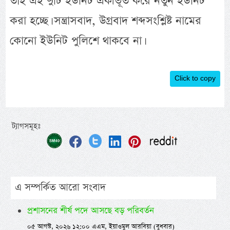
তাই এই দুটি ইউনিট একীভূত করে নতুন ইউনিট
করা হচ্ছে। সন্ত্রাসবাদ, উগ্রবাদ শব্দসংশ্লিষ্ট নামের
কোনো ইউনিট পুলিশে থাকবে না।
Click to copy
ট্যাগসমূহঃ
এ সম্পর্কিত আরো সংবাদ
প্রশাসনের শীর্ষ পদে আসছে বড় পরিবর্তন
০৫ আগস্ট, ২০২৬ ১২:০০ এএম, ইয়াওমুল আরবিয়া (বুধবার)