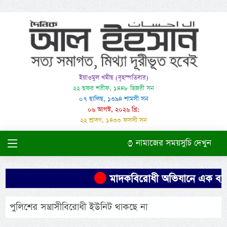
ইয়াওমুল খমীছ (বৃহস্পতিবার)
২২ ছফর শরীফ, ১৪৪৮ হিজরী সন
০৭ ছালিছ, ১৩৯৪ শামসী সন
০৬ আগস্ট, ২০২৬ খ্রি:
২২ শ্রাবণ, ১৪৩৩ ফসলী সন
নামাজের সময়সুচি দেখুন
মাদকবিরোধী অভিযানে এক ব্যক্ত
পুলিশের সন্ত্রাসীবিরোধী ইউনিট থাকছে না