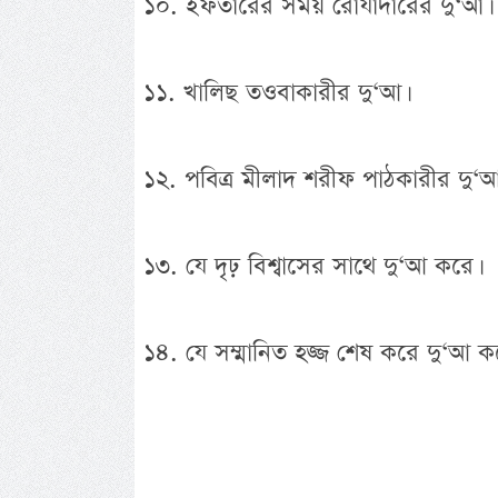
১০. ইফতারের সময় রোযাদারের দু‘আ।
১১. খালিছ তওবাকারীর দু‘আ।
১২. পবিত্র মীলাদ শরীফ পাঠকারীর দু‘আ
১৩. যে দৃঢ় বিশ্বাসের সাথে দু‘আ করে।
১৪. যে সম্মানিত হজ্জ শেষ করে দু‘আ ক