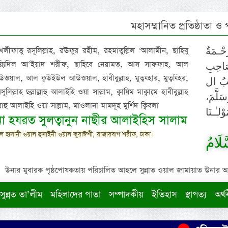
মহাসম্মানিত প্রতিষ্ঠাতা ও
 খলীফাতু রসূলিল্লাহ, রঊফুর রহীম, রহমাতুল্লিল ‘আলামীন, ছাহিবু
خَلِيْف
াইয়্যিদিল আ’ইয়াদ শরীফ, ছাহিবে নেয়ামত, আস সাফফাহ, আল
لِّلْعَ
ওয়াল, আল ক্বউইউল আউওয়াল, হাবীবুল্লাহ, মুত্বহ্হার, মুত্বহ্হির,
نِعْمَتْ
িল্লাহ ছল্লাল্লাহু আলাইহি ওয়া সাল্লাম, ক্বায়িম মাক্বামে হাবীবুল্লাহ
لهِ، مُ
াল্লাহু আলাইহি ওয়া সাল্লাম, মাওলানা মামদূহ মুর্শিদ ক্বিবলা
قَائِمُ
ুনা হযরত সুলত্বানুন নাছীর আলাইহিস সালাম
 হাসানী ওয়াল হুসাইনী ওয়াল কুরাঈশী, রাজারবাগ শরীফ, ঢাকা।
سَيِّ
উনার মুবারক পৃষ্ঠপোষকতায় পরিচালিত আহলে সুন্নাত ওয়াল জামায়াত উনার আক্বীদ
সুন্নত তা’লীম
মহিলাদের পাতা
সম্পাদকীয়
ইতিহাস
স্থাপত্য
অর্থ