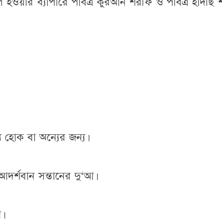
ুল হওয়ার ব্যাপারে পবিত্র কুরআন শরীফ ও পবিত্র হাদীছ
 হোক বা অন্যের জন্য।
আদর্শবান সন্তানের দু‘আ।
।