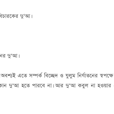
িচারকের দু‘আ।
ের দু‘আ।
বশ্যই এতে সম্পর্ক বিচ্ছেদ ও যুলুম নির্যাতনের স্বপক্ষ
োন দু‘আ হতে পারবে না। আর দু‘আ কবুল না হওয়ার