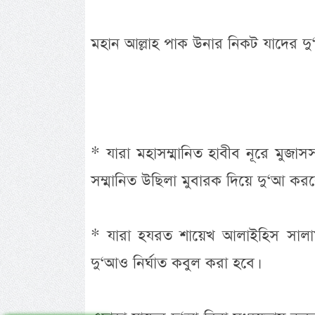
মহান আল্লাহ পাক উনার নিকট যাদের দু‘
* যারা মহাসম্মানিত হাবীব নূরে মুজাসসাম
সম্মানিত উছিলা মুবারক দিয়ে দু‘আ করব
* যারা হযরত শায়েখ আলাইহিস সালাম
দু‘আও নির্ঘাত কবুল করা হবে।