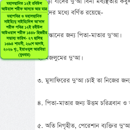
এছাড়া যাদের দু‘আ বিনা মধ্যস্থতায় কব
মহাসম্মানিত ১২ই রবিউল
আউয়াল শরীফ আসতে আর মাত্র
উনাদের মধ্যে বর্ণিত রয়েছে-
মহাপবিত্র ও মহাসম্মানিত
সাইয়্যিদু সাইয়্যিদিল আ’দাদ
শরীফ পবিত্র ১২ই রবীউল
আউওয়াল শরীফ ১৪৪৮ হিজরীর
১. সন্তানের জন্য পিতা-মাতার দু‘আ।
সম্ভাব্য তারিখ- ২৭ ছালিছ
১৩৯৪ শামসী, ২৬শে আগস্ট,
২০২৬ খৃ:, ইয়াওমুল আরবিয়া
(বুধবার)
২. মজলুমের দু‘আ।
৩. মুসাফিরের দু‘আ। চাই তা নিজের জন্য
৪. পিতা-মাতার জন্য উত্তম চরিত্রবান ও 
৫. অতি নিগৃহীত, পেরেশান ব্যক্তির দু‘আ