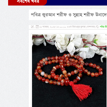
সর্বশেষ খবর
পবিত্র কুরআন শরীফ ও সুন্নাহ শরীফ উনাদ
,
১১ নভেম্বর, ২০২৫ ১২:০০:০০ এএম ইয়াওমুছ ছুলাছা (মঙ্গলবার)
পবিত্র দ্ব