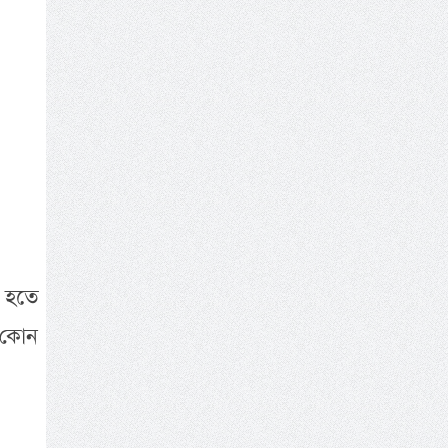
ে হতে
 কোন