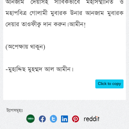
আনজাম দেয়াসহ সার্বিকভাবে মহাসম্মানিত ও
মহাপবিত্র গোলামী মুবারক উনার আনজাম মুবারক
দেয়ার তাওফীক্ব দান করুন। আমীন!
(অপেক্ষায় থাকুন)
-মুহাদ্দিছ মুহম্মদ আল আমীন।
Click to copy
ট্যাগসমূহঃ