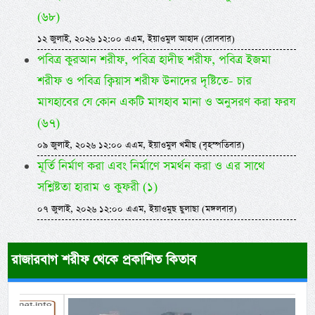
(৬৮)
১২ জুলাই, ২০২৬ ১২:০০ এএম, ইয়াওমুল আহাদ (রোববার)
পবিত্র কুরআন শরীফ, পবিত্র হাদীছ শরীফ, পবিত্র ইজমা
শরীফ ও পবিত্র ক্বিয়াস শরীফ উনাদের দৃষ্টিতে- চার
মাযহাবের যে কোন একটি মাযহাব মানা ও অনুসরণ করা ফরয
(৬৭)
০৯ জুলাই, ২০২৬ ১২:০০ এএম, ইয়াওমুল খমীছ (বৃহস্পতিবার)
মূর্তি নির্মাণ করা এবং নির্মাণে সমর্থন করা ও এর সাথে
সশ্লিষ্টতা হারাম ও কুফরী (১)
০৭ জুলাই, ২০২৬ ১২:০০ এএম, ইয়াওমুছ ছুলাছা (মঙ্গলবার)
রাজারবাগ শরীফ থেকে প্রকাশিত কিতাব