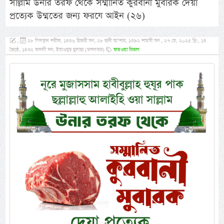
সাল্লাম উনার তরফ থেকে সম্মানিত কুরবানী মুবারক দেয়া
প্রত্যেক উম্মতের জন্য ফরযে আইন (২৬)
,
২৮ যিলক্বদ শরীফ, ১৪৪৬ হিজরী সন, ২৮ ছানী আ’শার, ১৩৯২ শামসী সন , ২৭ মে, ২০২৫ খ্রি:, ১৪
জ্যৈষ্ঠ, ১৪৩২ ফসলী সন, ইয়াওমুছ ছুলাছা (মঙ্গলবার)
ফতওয়া বিভাগ