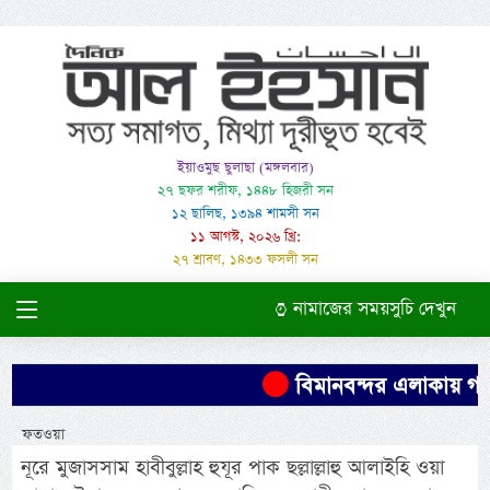
ইয়াওমুছ ছুলাছা (মঙ্গলবার)
২৭ ছফর শরীফ, ১৪৪৮ হিজরী সন
১২ ছালিছ, ১৩৯৪ শামসী সন
১১ আগস্ট, ২০২৬ খ্রি:
২৭ শ্রাবণ, ১৪৩৩ ফসলী সন
নামাজের সময়সুচি দেখুন
বিমানবন্দর এলাকায় গাড়িত
ফতওয়া
নূরে মুজাসসাম হাবীবুল্লাহ হুযূর পাক ছল্লাল্লাহু আলাইহি ওয়া