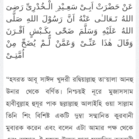
عَنْ حَضْرَتْ اَبِـىْ سَعِـيْدِ ۣ الْـخُدْرِىِّ رَضِىَ
اللهُ تَـعَالـٰى عَنْهُ اَنَّ رَسُوْلَ اللهِ صَلَّى
اللهُ عَلَيْهِ وَسَلَّمَ ضَحّٰى بِكَـبْشٍ اَقْـرَنَ
وَقَالَ هٰذَا عَنِّـىْ وَعَمَّنْ لَّـمْ يُضَحِّ مِنْ
اُمَّتِـىْ
“হযরত আবূ সাঈদ খুদরী রদ্বিয়াল্লাহু তা‘য়ালা আনহু
উনার থেকে বর্ণিত। নিশ্চয়ই নূরে মুজাসসাম
হাবীবুল্লাহ হুযূর পাক ছল্লাল্লাহু আলাইহি ওয়া সাল্লাম
তিনি শিং বিশিষ্ট একটি দুম্বা সম্মানিত কুরবানী
মুবারক করেন এবং বলেন এটা আমার পক্ষ থেকে