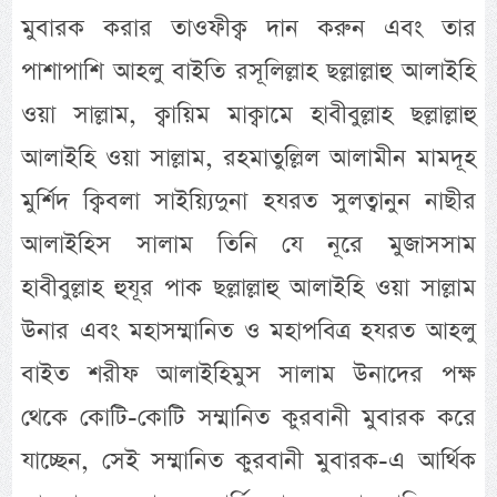
মুবারক করার তাওফীক্ব দান করুন এবং তার
পাশাপাশি আহলু বাইতি রসূলিল্লাহ ছল্লাল্লাহু আলাইহি
ওয়া সাল্লাম, ক্বায়িম মাক্বামে হাবীবুল্লাহ ছল্লাল্লাহু
আলাইহি ওয়া সাল্লাম, রহমাতুল্লিল আলামীন মামদূহ
মুর্শিদ ক্বিবলা সাইয়্যিদুনা হযরত সুলত্বানুন নাছীর
আলাইহিস সালাম তিনি যে নূরে মুজাসসাম
হাবীবুল্লাহ হুযূর পাক ছল্লাল্লাহু আলাইহি ওয়া সাল্লাম
উনার এবং মহাসম্মানিত ও মহাপবিত্র হযরত আহলু
বাইত শরীফ আলাইহিমুস সালাম উনাদের পক্ষ
থেকে কোটি-কোটি সম্মানিত কুরবানী মুবারক করে
যাচ্ছেন, সেই সম্মানিত কুরবানী মুবারক-এ আর্থিক