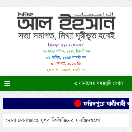
ইয়াওমুল জুমুয়াহ (শুক্রবার)
২৩ ছফর শরীফ, ১৪৪৮ হিজরী সন
০৮ ছালিছ, ১৩৯৪ শামসী সন
০৭ আগস্ট, ২০২৬ খ্রি:
২৩ শ্রাবণ, ১৪৩৩ ফসলী সন
নামাজের সময়সুচি দেখুন
ফরিদপুরে যাত্রীবাহী বা
দোয়া-মোনাজাতে মুখর ফিলিস্তিনের মসজিদগুলো