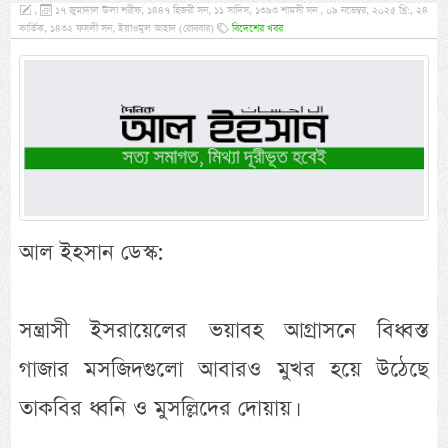
,
১৭ জুমাদাল ঊলা শরীফ, ১৪৪৭ হিজরী সন, ১১ সাদিস, ১৩৯৩ শামসী সন , ০৯ নভেম্বর, ২০২৫ খ্রি:, ২৪
কার্তিক, ১৪৩২ ফসলী সন, ইয়াওমুল আহাদ (রোববার)
বিদেশের খবর
আল ইহসান ডেস্ক:
সন্ত্রাসী ইসরায়েলের ভয়াবহ আগ্রাসনে বিধ্বস্ত
গাজার মসজিদগুলো আবারও মুখর হয়ে উঠেছে
তাকবির ধ্বনি ও মুসল্লিদের দোয়ায়।