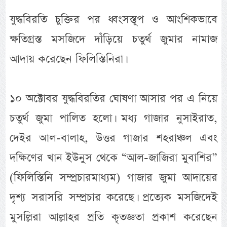
যুদ্ধবিরতি চুক্তির পর ধ্বংসস্তূপ ও আংশিকভাবে
ক্ষতিগ্রস্ত মসজিদে দাঁড়িয়ে চতুর্থ জুমার নামাজ
আদায় করেছেন ফিলিস্তিনিরা।
১০ অক্টোবর যুদ্ধবিরতির ঘোষণা আসার পর এ নিয়ে
চতুর্থ জুমা পালিত হলো। মধ্য গাজার নুসাইরাত,
দেইর আল-বালাহ, উত্তর গাজার শহরাঞ্চল এবং
দক্ষিণের খান ইউনুস থেকে “আল-জাজিরা মুবাশির”
(ফিলিস্তিনি সম্প্রচারমাধ্যম) গাজার জুমা আদায়ের
দৃশ্য সরাসরি সম্প্রচার করেছে। প্রত্যেক মসজিদেই
মুসল্লিরা আল্লাহর প্রতি কৃতজ্ঞতা প্রকাশ করেছেন