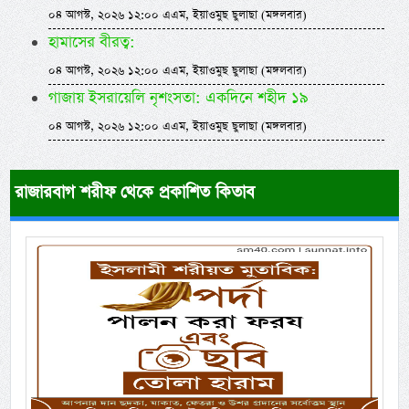
০৪ আগস্ট, ২০২৬ ১২:০০ এএম, ইয়াওমুছ ছুলাছা (মঙ্গলবার)
হামাসের বীরত্ব:
০৪ আগস্ট, ২০২৬ ১২:০০ এএম, ইয়াওমুছ ছুলাছা (মঙ্গলবার)
গাজায় ইসরায়েলি নৃশংসতা: একদিনে শহীদ ১৯
০৪ আগস্ট, ২০২৬ ১২:০০ এএম, ইয়াওমুছ ছুলাছা (মঙ্গলবার)
রাজারবাগ শরীফ থেকে প্রকাশিত কিতাব
Previous
Next