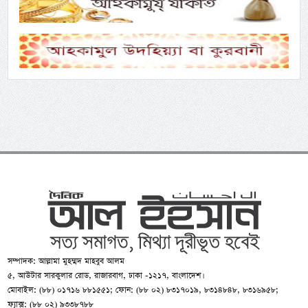
সম্পাদক: আল্লামা মুহম্মদ মাহবুব আলম
৫, আউটার সারকুলার রোড, রাজারবাগ, ঢাকা -১২১৭, বাংলাদেশ।
মোবাইল: (৮৮) ০১৭১৬ ৮৮১৫৫১; ফোন: (৮৮ ০২) ৮৩১৭০১৯, ৮৩১৪৮৪৮, ৮৩১৬৯৫৮;
ফ্যাক্স: (৮৮ ০২) ৯৩৩৮৭৮৮