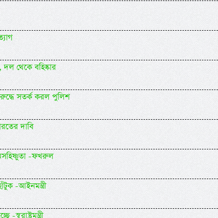
্যাগ
র, দল থেকে বহিষ্কার
 বিরুদ্ধে সতর্ক করল পুলিশ
ভারতের দাবি
অসহিষ্ণুতা -ফখরুল
টুক -আইনমন্ত্রী
্বরাষ্ট্রমন্ত্রী