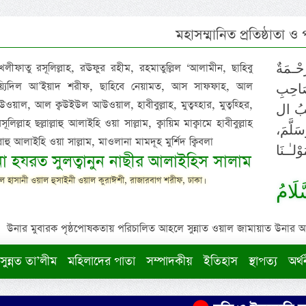
মহাসম্মানিত প্রতিষ্ঠাতা ও
 খলীফাতু রসূলিল্লাহ, রঊফুর রহীম, রহমাতুল্লিল ‘আলামীন, ছাহিবু
حْـمَةٌ
াইয়্যিদিল আ’ইয়াদ শরীফ, ছাহিবে নেয়ামত, আস সাফফাহ, আল
صَاحِبِ
ওয়াল, আল ক্বউইউল আউওয়াল, হাবীবুল্লাহ, মুত্বহ্হার, মুত্বহ্হির,
ِيْبُ ال
িল্লাহ ছল্লাল্লাহু আলাইহি ওয়া সাল্লাম, ক্বায়িম মাক্বামে হাবীবুল্লাহ
سَلَّمَ
াল্লাহু আলাইহি ওয়া সাল্লাম, মাওলানা মামদূহ মুর্শিদ ক্বিবলা
لـٰـنَا
ুনা হযরত সুলত্বানুন নাছীর আলাইহিস সালাম
 হাসানী ওয়াল হুসাইনী ওয়াল কুরাঈশী, রাজারবাগ শরীফ, ঢাকা।
لَامُ
উনার মুবারক পৃষ্ঠপোষকতায় পরিচালিত আহলে সুন্নাত ওয়াল জামায়াত উনার আক্বীদ
সুন্নত তা’লীম
মহিলাদের পাতা
সম্পাদকীয়
ইতিহাস
স্থাপত্য
অর্থ