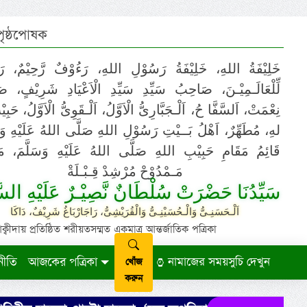
 পৃষ্ঠপোষক
خَلِيْفَةُ اللهِ، خَلِيْفَةُ رَسُوْلِ اللهِ، رَءُوْفٌ رَّحِيْمٌ، رَ
لِّلْعَالَـمِيْـنَ، صَاحِبُ سَيِّدِ سَيِّدِ الْاَعْيَادِ شَرِيْفٍ، 
نِعْمَتْ، اَلسَّفَّا حُ، اَلْـجَبَّارِىُّ الْاَوَّلُ، اَلْـقَوِىُّ الْاَوَّلُ، حَب
لهِ، مُطَهِّرٌ، اَهْلُ بَــيْتِ رَسُوْلِ اللهِ صَلَّى اللهُ عَلَيْهِ وَ،
قَائِمُ مَقَامِ حَبِيْبِ اللهِ صَلَّى اللهُ عَلَيْهِ وَسَلَّمَ، مَوْ
مَـمْدُوْحْ مُرْشِدْ قِـبْـلَةْ
سَيِّدُنَا حَضْرَتْ سُلْطَانٌ نَّصِيْـرٌ عَلَيْهِ السَّ
اَلْـحَسَنِـىُّ وَالْـحُسَيْنِـىُّ وَالْقُرَيْشِىُّ، رَاجَارْبَاغُ شَرِيْفٌ، دَاكَا
ায় প্রতিষ্ঠিত শরীয়তসম্মত একমাত্র আন্তর্জাতিক পত্রিকা
নীতি
আজকের পত্রিকা
নামাজের সময়সুচি দেখুন
খোঁজ
করুন