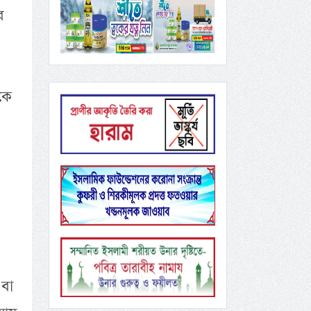
র
কে
 বা