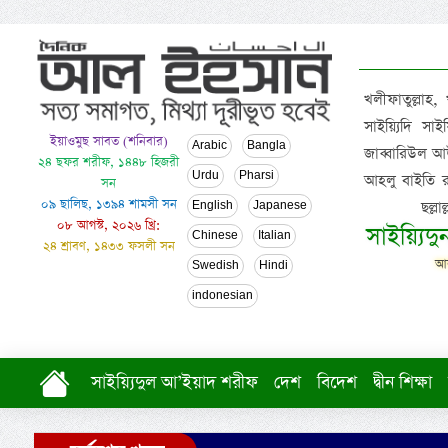
খলীফাতুল্লাহ,
সাইয়্যিদি স
ইয়াওমুছ সাবত (শনিবার)
Arabic
Bangla
জাব্বারিউল আউ
২৪ ছফর শরীফ, ১৪৪৮ হিজরী
Urdu
Pharsi
আহলু বাইতি রসূল
সন
০৯ ছালিছ, ১৩৯৪ শামসী সন
ছল্ল
English
Japanese
০৮ আগস্ট, ২০২৬ খ্রি:
সাইয়্যিদ
Chinese
Italian
২৪ শ্রাবণ, ১৪৩৩ ফসলী সন
আল
Swedish
Hindi
indonesian
সাইয়্যিদুল আ’ইয়াদ শরীফ
দেশ
বিদেশ
দ্বীন শিক্ষা