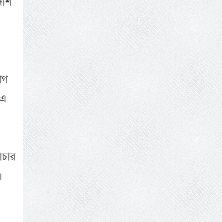
েশি
োগ
 এ
াচার