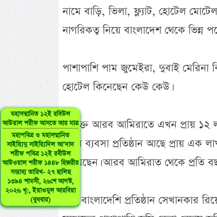
নামে বাড়ি, ভিলা, ফ্ল্যাট, হোটেল মোট
নাগরিকত্ব নিয়ে বাংলাদেশ থেকে ভিন্ন 
পাশাপাশি পাম জুমেইরা, দুবাই মেরিন
হোটেল কিনেছেন কেউ কেউ।
মহাসম্মানিত ১২ই রবিউল
সংযুক্ত আরব আমিরাতে এখন প্রায় ১২ 
আউয়াল শরীফ আসতে আর মাত্র
মহাপবিত্র ও মহাসম্মানিত
এমন ব্যবসা প্রতিষ্ঠান আছে প্রায় এক 
সাইয়্যিদু সাইয়্যিদিল আ’দাদ
শরীফ পবিত্র ১২ই রবীউল
পেয়েছেন। আরব আমিরাত থেকে প্রতি বছর
আউওয়াল শরীফ ১৪৪৮ হিজরীর
সম্ভাব্য তারিখ- ২৭ ছালিছ
১৩৯৪ শামসী, ২৬শে আগস্ট,
২০২৬ খৃ:, ইয়াওমুল আরবিয়া
কিছু বাংলাদেশি প্রতিষ্ঠান সেখানকার 
(বুধবার)