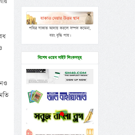
যায়
পবিত্র যাকাত আদায় করলে সম্পদ কমেনা,
ৈধ
বরং বৃদ্ধি পায়।
ও
বিশেষ ওয়েব সাইট লিংকসমূহ
পনও
মতি