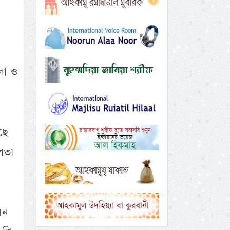
লা ও
ছে
লতা
সন