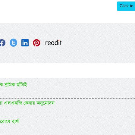
Click to
 শ্রমিক ছাঁটাই
ললো এলএনজি কেনার অনুমোদন
রোধে ব্যর্থ