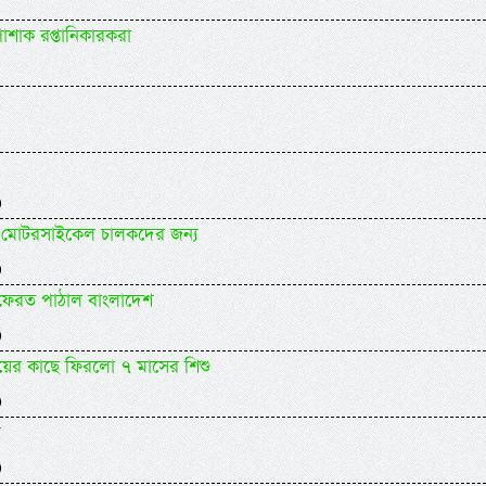
োশাক রপ্তানিকারকরা
)
যকর মোটরসাইকেল চালকদের জন্য
)
 ফেরত পাঠাল বাংলাদেশ
)
ায়ের কাছে ফিরলো ৭ মাসের শিশু
)
র
)