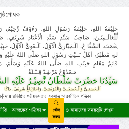
 পৃষ্ঠপোষক
خَلِيْفَةُ اللهِ، خَلِيْفَةُ رَسُوْلِ اللهِ، رَءُوْفٌ رَّحِيْمٌ، رَ
لِّلْعَالَـمِيْـنَ، صَاحِبُ سَيِّدِ سَيِّدِ الْاَعْيَادِ شَرِيْفٍ، 
نِعْمَتْ، اَلسَّفَّا حُ، اَلْـجَبَّارِىُّ الْاَوَّلُ، اَلْـقَوِىُّ الْاَوَّلُ، حَب
لهِ، مُطَهِّرٌ، اَهْلُ بَــيْتِ رَسُوْلِ اللهِ صَلَّى اللهُ عَلَيْهِ وَ،
قَائِمُ مَقَامِ حَبِيْبِ اللهِ صَلَّى اللهُ عَلَيْهِ وَسَلَّمَ، مَوْ
مَـمْدُوْحْ مُرْشِدْ قِـبْـلَةْ
سَيِّدُنَا حَضْرَتْ سُلْطَانٌ نَّصِيْـرٌ عَلَيْهِ السَّ
اَلْـحَسَنِـىُّ وَالْـحُسَيْنِـىُّ وَالْقُرَيْشِىُّ، رَاجَارْبَاغُ شَرِيْفٌ، دَاكَا
ায় প্রতিষ্ঠিত শরীয়তসম্মত একমাত্র আন্তর্জাতিক পত্রিকা
নীতি
আজকের পত্রিকা
নামাজের সময়সুচি দেখুন
খোঁজ
করুন