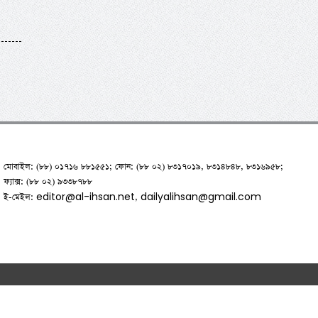
মোবাইল: (৮৮) ০১৭১৬ ৮৮১৫৫১; ফোন: (৮৮ ০২) ৮৩১৭০১৯, ৮৩১৪৮৪৮, ৮৩১৬৯৫৮;
ফ্যাক্স: (৮৮ ০২) ৯৩৩৮৭৮৮
editor@al-ihsan.net
dailyalihsan@gmail.com
ই-মেইল:
,
hnologies