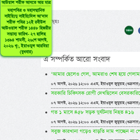
আউয়াল শরীফ আসতে আর মাত্র
মহাপবিত্র ও মহাসম্মানিত
সাইয়্যিদু সাইয়্যিদিল আ’দাদ
ট্যাগসমূহঃ
শরীফ পবিত্র ১২ই রবীউল
আউওয়াল শরীফ ১৪৪৮ হিজরীর
সম্ভাব্য তারিখ- ২৭ ছালিছ
১৩৯৪ শামসী, ২৬শে আগস্ট,
২০২৬ খৃ:, ইয়াওমুল আরবিয়া
(বুধবার)
এ সম্পর্কিত আরো সংবাদ
‘আমার ছেলেও গেল, আমরাও শেষ হয়ে গেলাম
০৭ আগস্ট, ২০২৬ ১২:০০ এএম, ইয়াওমুল জুমুয়াহ (শুক্রবার)
সরকারি চিকিৎসক রোগী দেখছিলেন বেসরকারিতে, ধর
০৭ আগস্ট, ২০২৬ ১২:০০ এএম, ইয়াওমুল জুমুয়াহ (শুক্রবার)
গত ১ মাসে ৪৫৮ সড়ক দুর্ঘটনায় নিহত ৪১৬
০৭ আগস্ট, ২০২৬ ১২:০০ এএম, ইয়াওমুল জুমুয়াহ (শুক্রবার)
সবুজ কারখানা গড়েও বাড়তি দাম পাচ্ছেন না প