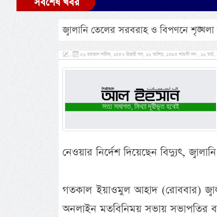
সর্বশেষ খবর
জ্বালানি তেলের সরবরাহ ও বিপণনে শৃঙ্খলা
,
২৬ রমাদ্বান শরীফ, ১৪৪৭ হিজরী সন, ১৬ আশির, ১৩৯৩ শামসী সন , ১৬ মার্চ
নেওয়ার নির্দেশ দিয়েছেন বিদ্যুৎ, জ্বালান
গতকাল ইয়াওমুল আহাদ (রোববার) জ্বালা
অনলাইন মতবিনিময় সভায় সভাপতির বক্তব্য 