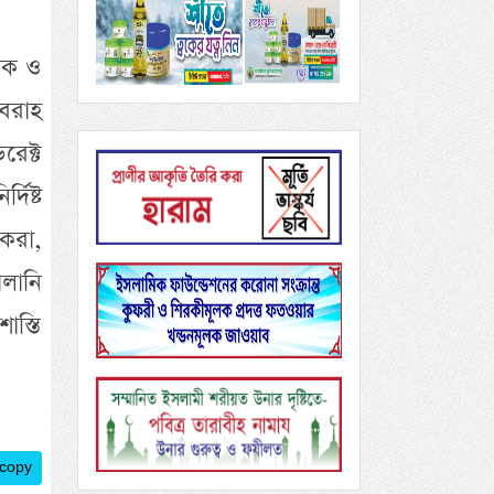
ভিক ও
রবরাহ
রেক্ট
দিষ্ট
করা,
ালানি
াস্তি
 copy