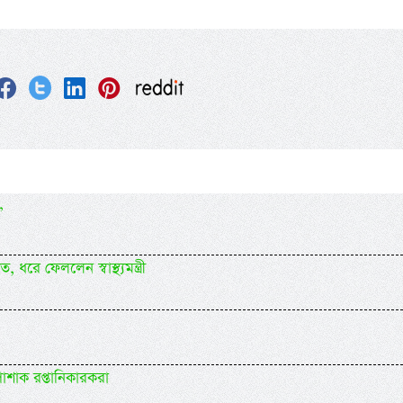
’
ে ফেললেন স্বাস্থ্যমন্ত্রী
োশাক রপ্তানিকারকরা