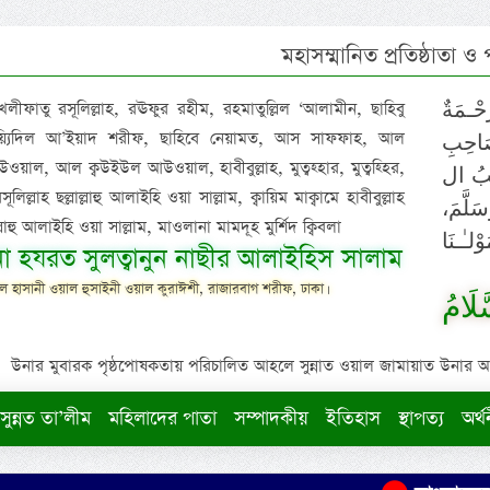
মহাসম্মানিত প্রতিষ্ঠাতা ও
 খলীফাতু রসূলিল্লাহ, রঊফুর রহীম, রহমাতুল্লিল ‘আলামীন, ছাহিবু
حْـمَةٌ
াইয়্যিদিল আ’ইয়াদ শরীফ, ছাহিবে নেয়ামত, আস সাফফাহ, আল
صَاحِبِ
ওয়াল, আল ক্বউইউল আউওয়াল, হাবীবুল্লাহ, মুত্বহ্হার, মুত্বহ্হির,
ِيْبُ ال
িল্লাহ ছল্লাল্লাহু আলাইহি ওয়া সাল্লাম, ক্বায়িম মাক্বামে হাবীবুল্লাহ
سَلَّمَ
াল্লাহু আলাইহি ওয়া সাল্লাম, মাওলানা মামদূহ মুর্শিদ ক্বিবলা
لـٰـنَا
ুনা হযরত সুলত্বানুন নাছীর আলাইহিস সালাম
 হাসানী ওয়াল হুসাইনী ওয়াল কুরাঈশী, রাজারবাগ শরীফ, ঢাকা।
لَامُ
উনার মুবারক পৃষ্ঠপোষকতায় পরিচালিত আহলে সুন্নাত ওয়াল জামায়াত উনার আক্বীদ
সুন্নত তা’লীম
মহিলাদের পাতা
সম্পাদকীয়
ইতিহাস
স্থাপত্য
অর্থ