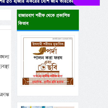
০ হাজার একরের বেশি জমি ভারতের দখলে। উদ্ধারে নেই সরক
রাজারবাগ শরীফ থেকে প্রকাশিত
কিতাব
্খলা
Previous
Next
বস্থা
অসংখ্য হাদীছ শরীফ দ্বারা
প্রমাণিত- প্রাণীর ছবি হারাম
রান্ত