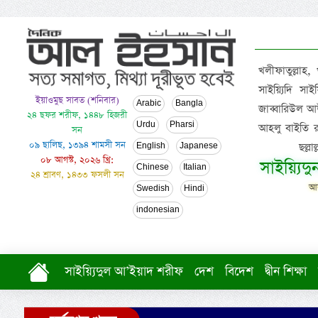
খলীফাতুল্লাহ,
সাইয়্যিদি স
ইয়াওমুছ সাবত (শনিবার)
Arabic
Bangla
জাব্বারিউল আউ
২৪ ছফর শরীফ, ১৪৪৮ হিজরী
Urdu
Pharsi
আহলু বাইতি রসূল
সন
০৯ ছালিছ, ১৩৯৪ শামসী সন
ছল্ল
English
Japanese
০৮ আগস্ট, ২০২৬ খ্রি:
সাইয়্যিদ
Chinese
Italian
২৪ শ্রাবণ, ১৪৩৩ ফসলী সন
আল
Swedish
Hindi
indonesian
সাইয়্যিদুল আ’ইয়াদ শরীফ
দেশ
বিদেশ
দ্বীন শিক্ষা