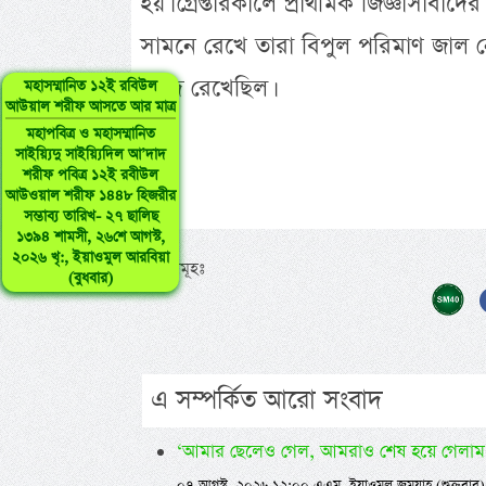
হয়। গ্রেপ্তারকালে প্রাথমিক জিজ্ঞাসাবা
সামনে রেখে তারা বিপুল পরিমাণ জাল নোট
মজুদ রেখেছিল।
মহাসম্মানিত ১২ই রবিউল
আউয়াল শরীফ আসতে আর মাত্র
মহাপবিত্র ও মহাসম্মানিত
সাইয়্যিদু সাইয়্যিদিল আ’দাদ
শরীফ পবিত্র ১২ই রবীউল
আউওয়াল শরীফ ১৪৪৮ হিজরীর
সম্ভাব্য তারিখ- ২৭ ছালিছ
১৩৯৪ শামসী, ২৬শে আগস্ট,
২০২৬ খৃ:, ইয়াওমুল আরবিয়া
ট্যাগসমূহঃ
(বুধবার)
এ সম্পর্কিত আরো সংবাদ
‘আমার ছেলেও গেল, আমরাও শেষ হয়ে গেলাম
০৭ আগস্ট, ২০২৬ ১২:০০ এএম, ইয়াওমুল জুমুয়াহ (শুক্রবার)