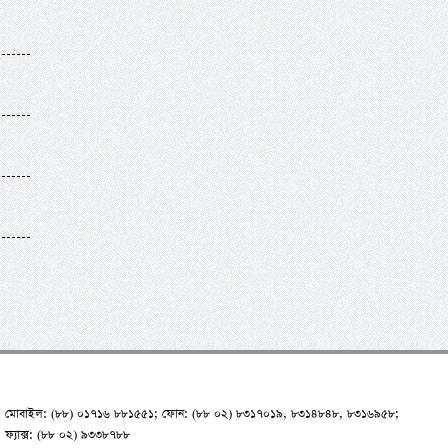
মোবাইল: (৮৮) ০১৭১৬ ৮৮১৫৫১; ফোন: (৮৮ ০২) ৮৩১৭০১৯, ৮৩১৪৮৪৮, ৮৩১৬৯৫৮;
ফ্যাক্স: (৮৮ ০২) ৯৩৩৮৭৮৮