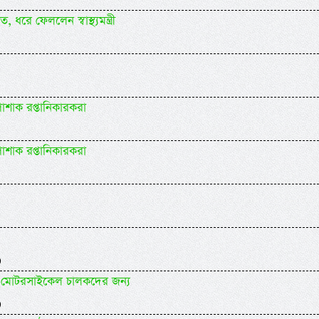
ে ফেললেন স্বাস্থ্যমন্ত্রী
োশাক রপ্তানিকারকরা
োশাক রপ্তানিকারকরা
)
যকর মোটরসাইকেল চালকদের জন্য
)