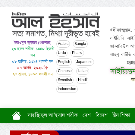
খলীফাতুল্লাহ,
সাইয়্যিদি স
ইয়াওমুল জুমুয়াহ (শুক্রবার)
Arabic
Bangla
জাব্বারিউল আউ
২৩ ছফর শরীফ, ১৪৪৮ হিজরী
Urdu
Pharsi
আহলু বাইতি রসূল
সন
০৮ ছালিছ, ১৩৯৪ শামসী সন
ছল্ল
English
Japanese
০৭ আগস্ট, ২০২৬ খ্রি:
সাইয়্যিদ
Chinese
Italian
২৩ শ্রাবণ, ১৪৩৩ ফসলী সন
আল
Swedish
Hindi
indonesian
সাইয়্যিদুল আ’ইয়াদ শরীফ
দেশ
বিদেশ
দ্বীন শিক্ষা