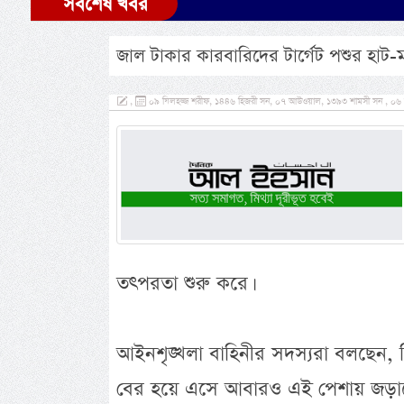
সর্বশেষ খবর
জাল টাকার কারবারিদের টার্গেট পশুর হাট-ম
,
০৯ যিলহজ্জ শরীফ, ১৪৪৬ হিজরী সন, ০৭ আউওয়াল, ১৩৯৩ শামসী সন , ০৬ জুন, 
তৎপরতা শুরু করে।
আইনশৃঙ্খলা বাহিনীর সদস্যরা বলছেন,
বের হয়ে এসে আবারও এই পেশায় জড়াচ্ছে