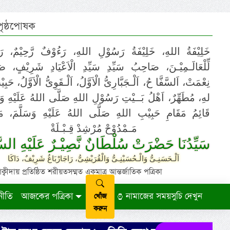
 পৃষ্ঠপোষক
خَلِيْفَةُ اللهِ، خَلِيْفَةُ رَسُوْلِ اللهِ، رَءُوْفٌ رَّحِيْمٌ، رَ
لِّلْعَالَـمِيْـنَ، صَاحِبُ سَيِّدِ سَيِّدِ الْاَعْيَادِ شَرِيْفٍ، 
نِعْمَتْ، اَلسَّفَّا حُ، اَلْـجَبَّارِىُّ الْاَوَّلُ، اَلْـقَوِىُّ الْاَوَّلُ، حَب
لهِ، مُطَهِّرٌ، اَهْلُ بَــيْتِ رَسُوْلِ اللهِ صَلَّى اللهُ عَلَيْهِ وَ،
قَائِمُ مَقَامِ حَبِيْبِ اللهِ صَلَّى اللهُ عَلَيْهِ وَسَلَّمَ، مَوْ
مَـمْدُوْحْ مُرْشِدْ قِـبْـلَةْ
سَيِّدُنَا حَضْرَتْ سُلْطَانٌ نَّصِيْـرٌ عَلَيْهِ السَّ
اَلْـحَسَنِـىُّ وَالْـحُسَيْنِـىُّ وَالْقُرَيْشِىُّ، رَاجَارْبَاغُ شَرِيْفٌ، دَاكَا
ায় প্রতিষ্ঠিত শরীয়তসম্মত একমাত্র আন্তর্জাতিক পত্রিকা
নীতি
আজকের পত্রিকা
নামাজের সময়সুচি দেখুন
খোঁজ
করুন