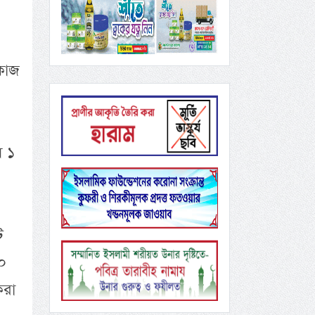
কাজ
ে ১
ট
০
করা