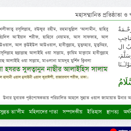
মহাসম্মানিত প্রতিষ্ঠাতা ও
 খলীফাতু রসূলিল্লাহ, রঊফুর রহীম, রহমাতুল্লিল ‘আলামীন, ছাহিবু
حْـمَةٌ
াইয়্যিদিল আ’ইয়াদ শরীফ, ছাহিবে নেয়ামত, আস সাফফাহ, আল
صَاحِبِ
ওয়াল, আল ক্বউইউল আউওয়াল, হাবীবুল্লাহ, মুত্বহ্হার, মুত্বহ্হির,
ِيْبُ ال
িল্লাহ ছল্লাল্লাহু আলাইহি ওয়া সাল্লাম, ক্বায়িম মাক্বামে হাবীবুল্লাহ
سَلَّمَ
াল্লাহু আলাইহি ওয়া সাল্লাম, মাওলানা মামদূহ মুর্শিদ ক্বিবলা
لـٰـنَا
ুনা হযরত সুলত্বানুন নাছীর আলাইহিস সালাম
 হাসানী ওয়াল হুসাইনী ওয়াল কুরাঈশী, রাজারবাগ শরীফ, ঢাকা।
لَامُ
উনার মুবারক পৃষ্ঠপোষকতায় পরিচালিত আহলে সুন্নাত ওয়াল জামায়াত উনার আক্বীদ
সুন্নত তা’লীম
মহিলাদের পাতা
সম্পাদকীয়
ইতিহাস
স্থাপত্য
অর্থ