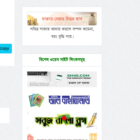
পবিত্র যাকাত আদায় করলে সম্পদ কমেনা,
বরং বৃদ্ধি পায়।
 copy
বিশেষ ওয়েব সাইট লিংকসমূহ