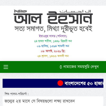
ইয়াওমুছ সাবত (শনিবার)
২৪ ছফর শরীফ, ১৪৪৮ হিজরী সন
০৯ ছালিছ, ১৩৯৪ শামসী সন
০৮ আগস্ট, ২০২৬ খ্রি:
২৪ শ্রাবণ, ১৪৩৩ ফসলী সন
নামাজের সময়সুচি দেখুন
বাংলাদেশের ৫০ হাজার এ
শিশু পালন-পরিচর্যা :
জন্মের ২য় মাসে যে বিষয়গুলো লক্ষ্য রাখবেন