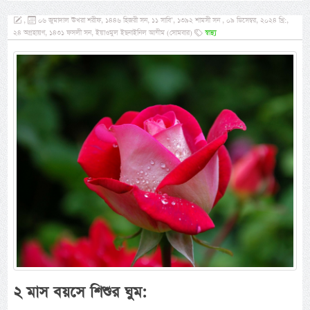
,
০৬ জুমাদাল ঊখরা শরীফ, ১৪৪৬ হিজরী সন, ১১ সাবি’, ১৩৯২ শামসী সন , ০৯ ডিসেম্বর, ২০২৪ খ্রি:,
২৪ অগ্রহায়ণ, ১৪৩১ ফসলী সন, ইয়াওমুল ইছনাইনিল আযীম (সোমবার)
স্বাস্থ্য
২ মাস বয়সে শিশুর ঘুম: