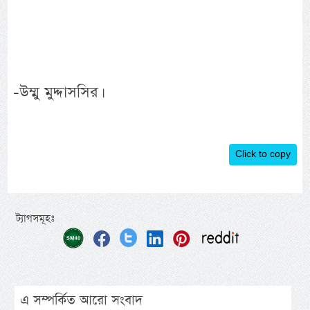
-উম্মু মুদ্দাসসির।
Click to copy
ট্যাগসমূহঃ
এ সম্পর্কিত আরো সংবাদ