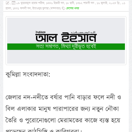
,
০৯ মুহররমুল হারাম শরীফ, ১৪৪৬ হিজরী সন, ১৮ ছানী, ১৩৯২ শামসী সন , ১৬ জুলাই, ২০২৪ খ্রি:, ০১
শ্রাবণ, ১৪৩১ ফসলী সন, ইয়াওমুছ ছুলাছা (মঙ্গলবার)
দেশের খবর
কুমিল্লা সংবাদদাতা:
জেলার নদ-নদীতে বর্ষার পানি বাড়ার ফলে নদী ও
বিল এলাকার মানুষ পারাপারের জন্য নতুন নৌকা
তৈরি ও পুরোনোগুলো মেরামতের কাজে ব্যস্ত হয়ে
পড়েছেন কাঠমিস্ত্রি ও কারিগররা।