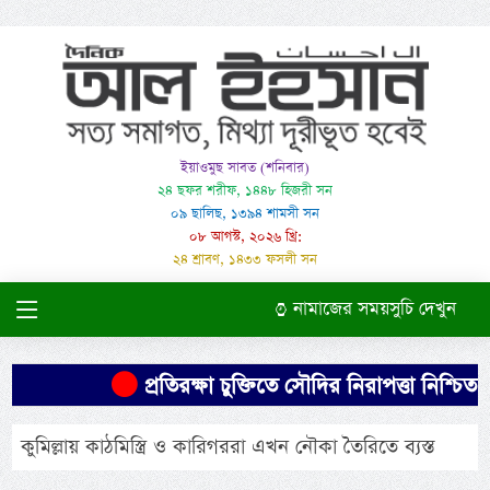
ইয়াওমুছ সাবত (শনিবার)
২৪ ছফর শরীফ, ১৪৪৮ হিজরী সন
০৯ ছালিছ, ১৩৯৪ শামসী সন
০৮ আগস্ট, ২০২৬ খ্রি:
২৪ শ্রাবণ, ১৪৩৩ ফসলী সন
নামাজের সময়সুচি দেখুন
প্রতিরক্ষা চুক্তিতে সৌদির নিরাপত্তা নিশ্চিত 
কুমিল্লায় কাঠমিস্ত্রি ও কারিগররা এখন নৌকা তৈরিতে ব্যস্ত