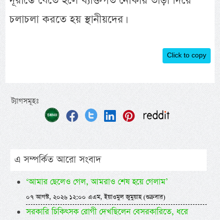
দূরান্তে যেতে হলে ব্যক্তিগত নৌকায় ভাড়া দিয়ে
চলাচলা করতে হয় স্থানীয়দের।
Click to copy
ট্যাগসমূহঃ
এ সম্পর্কিত আরো সংবাদ
‘আমার ছেলেও গেল, আমরাও শেষ হয়ে গেলাম’
০৭ আগস্ট, ২০২৬ ১২:০০ এএম, ইয়াওমুল জুমুয়াহ (শুক্রবার)
সরকারি চিকিৎসক রোগী দেখছিলেন বেসরকারিতে, ধরে