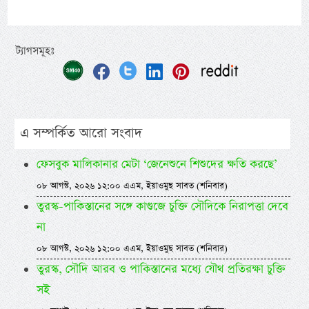
ট্যাগসমূহঃ
এ সম্পর্কিত আরো সংবাদ
ফেসবুক মালিকানার মেটা ‘জেনেশুনে শিশুদের ক্ষতি করছে’
০৮ আগস্ট, ২০২৬ ১২:০০ এএম, ইয়াওমুছ সাবত (শনিবার)
তুরস্ক-পাকিস্তানের সঙ্গে কাগুজে চুক্তি সৌদিকে নিরাপত্তা দেবে
না
০৮ আগস্ট, ২০২৬ ১২:০০ এএম, ইয়াওমুছ সাবত (শনিবার)
তুরস্ক, সৌদি আরব ও পাকিস্তানের মধ্যে যৌথ প্রতিরক্ষা চুক্তি
সই