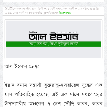
,
১৩ শাওওয়াল শরীফ, ১৪৪৭ হিজরী সন, ০২ হাদী আশার, ১৩৯৩ শামসী সন , ০২ এপ্রিল, ২০২৬ খ্রি:,
১৯ চৈত্র, ১৪৩২ ফসলী সন, ইয়াওমুল খমীছ (বৃহস্পতিবার)
বিদেশের খবর
আল ইহসান ডেস্ক:
ইরান বনাম সন্ত্রাসী যুক্তরাষ্ট্র-ইসরায়েল যুদ্ধের এক
মাস অতিবাহিত হয়েছে। এই এক মাসে মধ্যপ্রাচ্যের
উপসাগরীয় অঞ্চলের ৭ দেশ সৌদি আরব, আরব