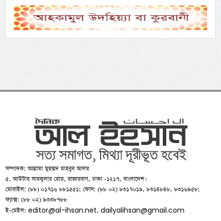
সম্পাদক: আল্লামা মুহম্মদ মাহবুব আলম
৫, আউটার সারকুলার রোড, রাজারবাগ, ঢাকা -১২১৭, বাংলাদেশ।
মোবাইল: (৮৮) ০১৭১৬ ৮৮১৫৫১; ফোন: (৮৮ ০২) ৮৩১৭০১৯, ৮৩১৪৮৪৮, ৮৩১৬৯৫৮;
ফ্যাক্স: (৮৮ ০২) ৯৩৩৮৭৮৮
editor@al-ihsan.net
dailyalihsan@gmail.com
ই-মেইল:
,