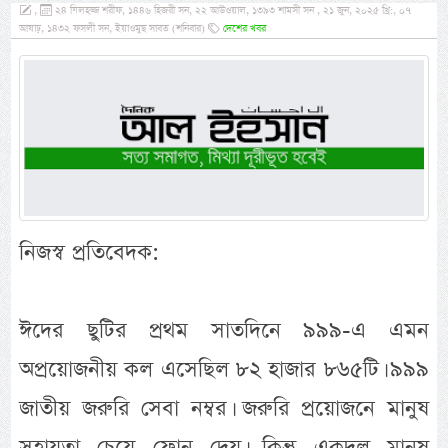
,
২৪ যিলহজ্জ শরীফ, ১৪৪৬ হিজরী সন, ২২ আউওয়াল, ১৩৯৩ শামসী সন , ২১ জুন, ২০২৫ খ্রি:, ০৭
আষাঢ়, ১৪৩২ ফসলী সন, ইয়াওমুছ সাবত (শনিবার)
দেশের খবর
নিজস্ব প্রতিবেদক:
ঈদের ছুটির প্রথম সাতদিনে ৯৯৯-এ এমন
অপ্রয়োজনীয় কল এসেছিল ৮২ হাজার ৮৬৫টি। ৯৯৯
জাতীয় জরুরি সেবা নম্বর। জরুরি প্রয়োজনে মানুষ
সহায়তা চেয়ে ফোন দেয়। কিন্তু একদল মানুষ