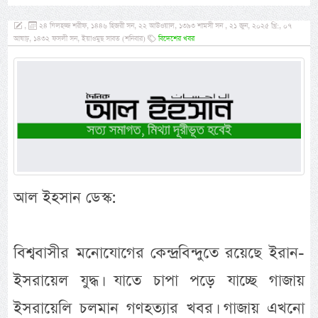
,
২৪ যিলহজ্জ শরীফ, ১৪৪৬ হিজরী সন, ২২ আউওয়াল, ১৩৯৩ শামসী সন , ২১ জুন, ২০২৫ খ্রি:, ০৭
আষাঢ়, ১৪৩২ ফসলী সন, ইয়াওমুছ সাবত (শনিবার)
বিদেশের খবর
আল ইহসান ডেস্ক:
বিশ্ববাসীর মনোযোগের কেন্দ্রবিন্দুতে রয়েছে ইরান-
ইসরায়েল যুদ্ধ। যাতে চাপা পড়ে যাচ্ছে গাজায়
ইসরায়েলি চলমান গণহত্যার খবর। গাজায় এখনো