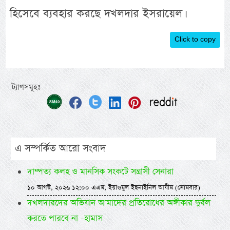
হিসেবে ব্যবহার করছে দখলদার ইসরায়েল।
Click to copy
ট্যাগসমূহঃ
এ সম্পর্কিত আরো সংবাদ
দাম্পত্য কলহ ও মানসিক সংকটে সন্ত্রাসী সেনারা
১০ আগস্ট, ২০২৬ ১২:০০ এএম, ইয়াওমুল ইছনাইনিল আযীম (সোমবার)
দখলদারদের অভিযান আমাদের প্রতিরোধের অঙ্গীকার দুর্বল
করতে পারবে না -হামাস