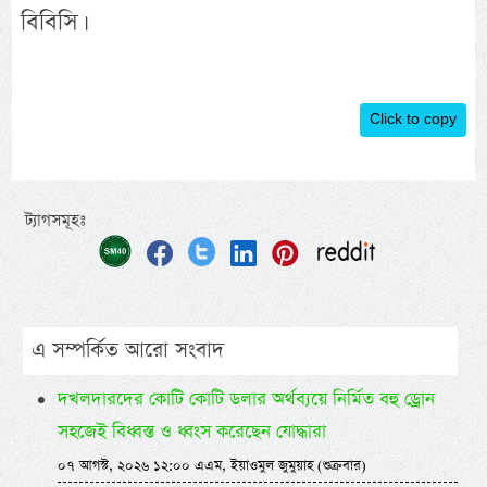
বিবিসি।
Click to copy
ট্যাগসমূহঃ
এ সম্পর্কিত আরো সংবাদ
দখলদারদের কোটি কোটি ডলার অর্থব্যয়ে নির্মিত বহু ড্রোন
সহজেই বিধ্বস্ত ও ধ্বংস করেছেন যোদ্ধারা
০৭ আগস্ট, ২০২৬ ১২:০০ এএম, ইয়াওমুল জুমুয়াহ (শুক্রবার)