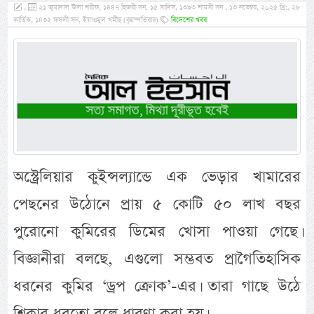
,
২১ জুমাদাল ঊলা শরীফ, ১৪৪৭ হিজরী সন, ১৫ সাদিস, ১৩৯৩ শামসী সন , ১৩ নভেম্বর, ২০২৫ খ্রি:, ২৮
কার্তিক, ১৪৩২ ফসলী সন, ইয়াওমুল খমীছ (বৃহস্পতিবার)
বিদেশের খবর
অস্ট্রেলিয়ার কুইন্সল্যান্ডে এক ভেড়ার খামারের
পেছনের উঠোনে প্রায় ৫ কোটি ৫০ লাখ বছর
পুরোনো কুমিরের ডিমের খোসা পাওয়া গেছে।
বিজ্ঞানীরা বলছে, এগুলো সম্ভবত প্রাগৈতিহাসিক
ধরনের কুমির ‘ড্রপ ক্রোক’-এর। তারা গাছে উঠে
শিকার ধরতো বলে ধারণা করা হয়।