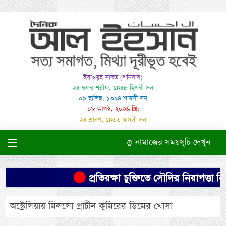
ইয়াওমুছ সাবত (শনিবার)
২৪ ছফর শরীফ, ১৪৪৮ হিজরী সন
০৯ ছালিছ, ১৩৯৪ শামসী সন
০৮ আগস্ট, ২০২৬ খ্রি:
২৪ শ্রাবণ, ১৪৩৩ ফসলী সন
নামাজের সময়সুচি দেখুন
প্রতিরক্ষা চুক্তিতে সৌদির নিরাপত্তা নি
অস্ট্রেলিয়ায় মিললো প্রাচীন কুমিরের ডিমের খোসা