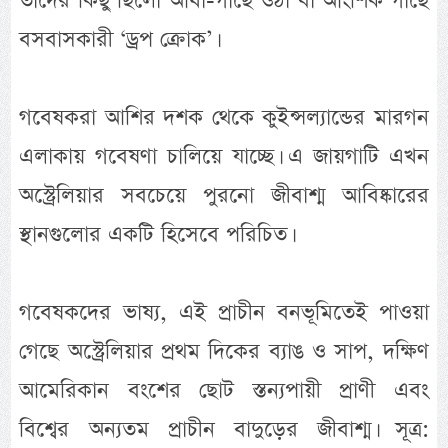
তাদের কিছু ছিলো আধা-গাছে ওঠা বা আংশিক গাছে
বসবাসকারী ‘ড্রপ ক্রোক’।
গবেষকরা আশির দশক থেকে কুইন্সল্যান্ডের মারগন
এলাকায় গবেষণা চালিয়ে যাচ্ছে। এ জায়গাটি এখন
অস্ট্রেলিয়ার সবচেয়ে পুরনো জীবাশ্ম আবিষ্কারের
স্থানগুলোর একটি হিসেবে পরিচিত।
গবেষকদের ভাষ্য, এই প্রাচীন বনভূমিতেই পাওয়া
গেছে অস্ট্রেলিয়ার প্রথম দিকের ব্যাঙ ও সাপ, দক্ষিণ
আমেরিকান বংশের ছোট স্তন্যপায়ী প্রাণী এবং
বিশ্বের অন্যতম প্রাচীন বাদুড়ের জীবাশ্ম। সূত্র: