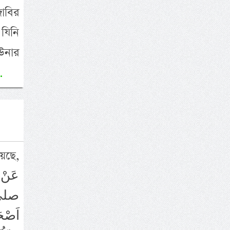
 যিনি
 উনার
.
েছে,
عَنْ 
صلى ا
اَصْحَ