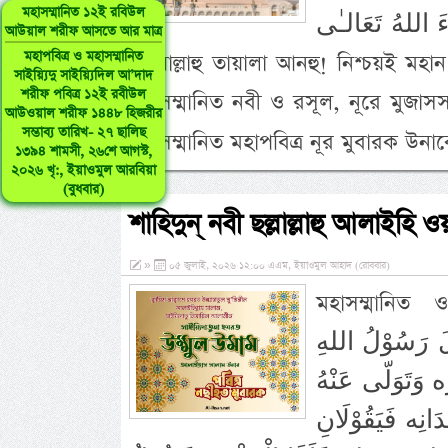
মহাসম্মানিত ১২ই রবিউল
يْثُ شَاءَ اللهُ تَعَالـٰى
আউয়াল শরীফ আসতে আর মাত্র
মহাপবিত্র ও মহাসম্মানিত
রদ্বিয়াল্লাহু তায়ালা আনহু! নিশ্চয়ই মহ
সাইয়্যিদু সাইয়্যিদিল আ’দাদ
শরীফ পবিত্র ১২ই রবীউল
মহাসম্মানিত নবী ও রসূল, নূরে মুজাসসাম
আউওয়াল শরীফ ১৪৪৮ হিজরীর
সম্ভাব্য তারিখ- ২৭ ছালিছ
মহাসম্মানিত মহাপবিত্র নূর মুবারক উন
১৩৯৪ শামসী, ২৬শে আগস্ট,
২০২৬ খৃ:, ইয়াওমুল আরবিয়া
(বুধবার)
শাহিদুন্ নবী ছল্লাল্লাহু আলাইহি ওয়
»
০৫ জুলাই, ২০২৬ ১২:০০ এএম, ইয়াওমুল আহাদ (রোববার)
মহাসম্মানিত
َ رَسُوْلُ اللهِ
وَتَوَلّى عَنْهُ
دَانِه فَيَقُوْلَانِ