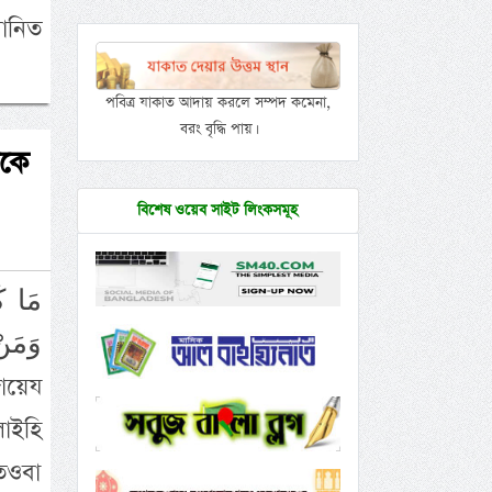
ানিত
পবিত্র যাকাত আদায় করলে সম্পদ কমেনা,
বরং বৃদ্ধি পায়।
াকে
বিশেষ ওয়েব সাইট লিংকসমূহ
وَمَن
লাইহি
 তওবা