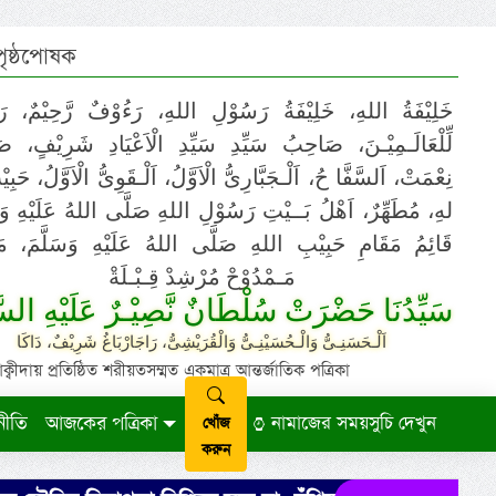
 পৃষ্ঠপোষক
خَلِيْفَةُ اللهِ، خَلِيْفَةُ رَسُوْلِ اللهِ، رَءُوْفٌ رَّحِيْمٌ، رَ
لِّلْعَالَـمِيْـنَ، صَاحِبُ سَيِّدِ سَيِّدِ الْاَعْيَادِ شَرِيْفٍ، 
نِعْمَتْ، اَلسَّفَّا حُ، اَلْـجَبَّارِىُّ الْاَوَّلُ، اَلْـقَوِىُّ الْاَوَّلُ، حَب
لهِ، مُطَهِّرٌ، اَهْلُ بَــيْتِ رَسُوْلِ اللهِ صَلَّى اللهُ عَلَيْهِ وَ،
قَائِمُ مَقَامِ حَبِيْبِ اللهِ صَلَّى اللهُ عَلَيْهِ وَسَلَّمَ، مَوْ
مَـمْدُوْحْ مُرْشِدْ قِـبْـلَةْ
سَيِّدُنَا حَضْرَتْ سُلْطَانٌ نَّصِيْـرٌ عَلَيْهِ السَّ
اَلْـحَسَنِـىُّ وَالْـحُسَيْنِـىُّ وَالْقُرَيْشِىُّ، رَاجَارْبَاغُ شَرِيْفٌ، دَاكَا
ায় প্রতিষ্ঠিত শরীয়তসম্মত একমাত্র আন্তর্জাতিক পত্রিকা
নীতি
আজকের পত্রিকা
নামাজের সময়সুচি দেখুন
খোঁজ
করুন