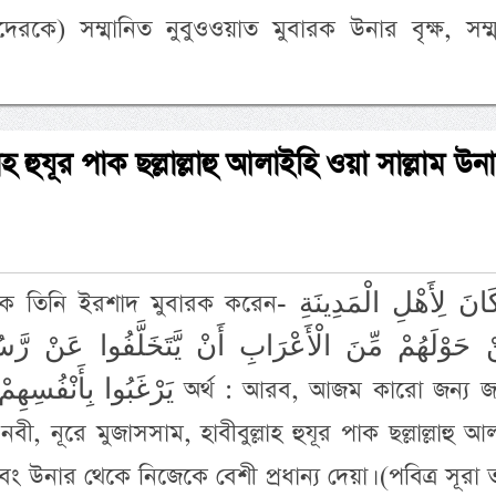
কে) সম্মানিত নুবুওওয়াত মুবারক উনার বৃক্ষ, সম্ম
্লাহ হুযূর পাক ছল্লাল্লাহু আলাইহি ওয়া সাল্লাম উন
শাদ মুবারক করেন- مَا كَانَ لِأَهْلِ الْمَدِينَةِ
ْ حَوْلَهُمْ مِّنَ الْأَعْرَابِ أَنْ يَّتَخَلَّفُوا عَنْ رَّ
يَرْغَبُ অর্থ : আরব, আজম কারো জন্য জায়েয
বী, নূরে মুজাসসাম, হাবীবুল্লাহ হুযূর পাক ছল্লাল্লাহু আ
ং উনার থেকে নিজেকে বেশী প্রধান্য দেয়া। (পবিত্র সূরা