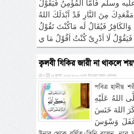
ليه وسلم فَاَمَّا الْمُؤْمِنُ فَيَقُوْلُ
َقْعَدِكَ مِنَ النَّارِ قَدْ اَبْدَلَكَ اللهُ
قُ وَالكَافِرُ فَيُقَالُ لَه مَاكُنْتَ تَقُوْلُ
ক্বলবী যিকির জারী না থাকলে শ
»
০৫ জুলাই, ২০২৬ ১২:০০ এএম, ইয়াওমুল আহাদ (রোববার)
পবিত্র হাদীছ শরীফে ইরশা
ى اللهُ عَلَيْهِ
َكَرَ اللهَ خَنَسَ
وَإِذا غَفَلَ وَسْوَسَ অর্থ: হযরত ইবনে আব্বাস রদ্ব
উনার থেকে বর্ণিত। তিনি বলেন, নূরে মুজ