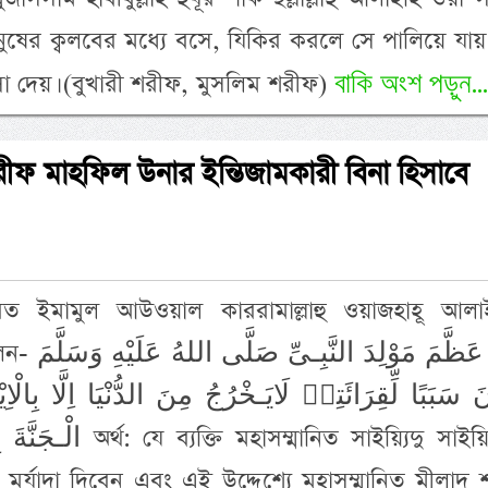
ুষের ক্বলবের মধ্যে বসে, যিকির করলে সে পালিয়ে যা
বাকি অংশ পড়ুন...
 দেয়। (বুখারী শরীফ, মুসলিম শরীফ)
রীফ মাহফিল উনার ইন্তিজামকারী বিনা হিসাবে
যরত ইমামুল আউওয়াল কাররামাল্লাহু ওয়াজহাহূ আলা
مَنْ عَظَّمَ مَوْ
َ سَبَبًا لِّقِرَائَتِهٖ لَايَـخْرُجُ مِنَ الدُّنْيَا اِلَّا بِالْاِ
সম্মানিত সাইয়্যিদু সাইয়্যিদিল
র্যাদা দিবেন এবং এই উদ্দেশ্যে মহাসম্মানিত মীলাদ 