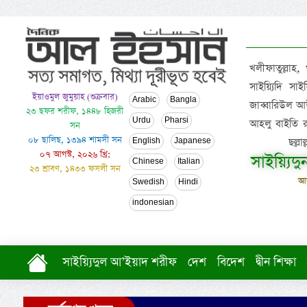
খলীফাতুল্লাহ,
সাইয়্যিদি স
ইয়াওমুল জুমুয়াহ (শুক্রবার)
Arabic
Bangla
জাব্বারিউল আউ
২৩ ছফর শরীফ, ১৪৪৮ হিজরী
Urdu
Pharsi
আহলু বাইতি রসূল
সন
০৮ ছালিছ, ১৩৯৪ শামসী সন
ছল্ল
English
Japanese
০৭ আগস্ট, ২০২৬ খ্রি:
সাইয়্যিদ
Chinese
Italian
২৩ শ্রাবণ, ১৪৩৩ ফসলী সন
আল
Swedish
Hindi
indonesian
সাইয়্যিদুল আ’ইয়াদ শরীফ
দেশ
বিদেশ
দ্বীন শিক্ষা