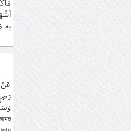
مَاكُ
اَشْهَ
بِه مَ
رَضِي
وَسَلَ
ল্লাম