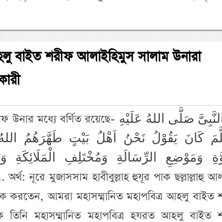
আহলু বাইত শরীফ আলাইহিমুস সালাম উনারা
কারী
 বর্ণিত রয়েছে- اِنَّ النَّبِىَّ صَلَّى اللهُ عَلَيْهِ
َّمَ كَانَ يَقُوْلُ نَحْنُ اَهْلُ بَيْتٍ طَهَّرَهُمُ ال
ُوَّةِ وَمَوْضِعِ الرِّسَالَةِ وَمُخْتَلِفِ الْمَلَائِكَةِ وَ
হি
রক করতেন, আমরা মহাসম্মানিত মহাপবিত্র আহলু বাইত 
ক তিনি মহাসম্মানিত মহাপবিত্র হযরত আহলু বাইত 