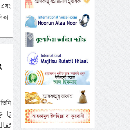
ে এবং
িতা-
ং
 তিনি
تَعَال