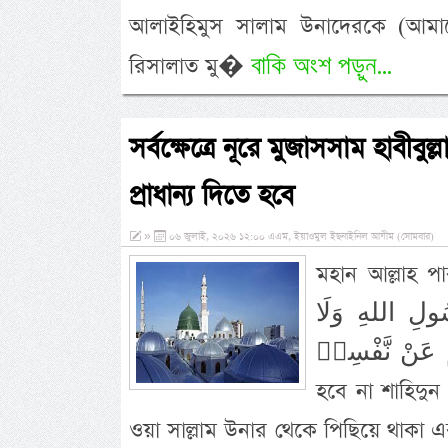
আলাইহিমুস সালাম উনাদেরকে (আমাদের
বাকি অংশ পড়ুন...
রিসালাত মু�
সর্বক্ষেত্রে নূরে মুজাসসাম হাবীবুল
প্রাধান্য দিতে হবে
»
০৬ জুলাই, ২০২৬ ১২:০০ এএম, ইয়াওমুল ইছনাইনিল আযীম (সোমবার)
মহান আল্লাহ পাক তিনি ইর
سُولِ اللهِ وَلَا
وا بِأَنْفُسِهِمْ عَنْ نَّفْسِهٖ
হবে না শাহিদুন ন
ওয়া সাল্লাম উনার থেকে পিছিয়ে থাকা এব