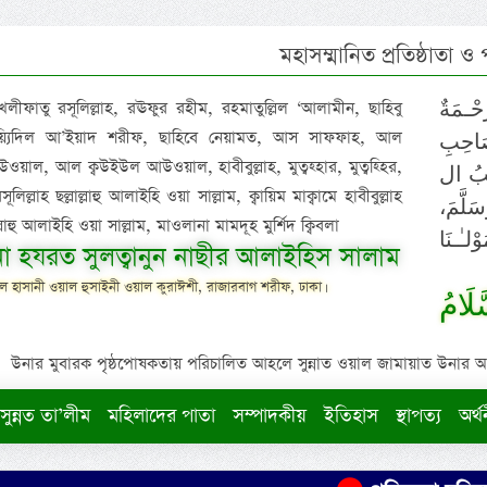
মহাসম্মানিত প্রতিষ্ঠাতা ও
 খলীফাতু রসূলিল্লাহ, রঊফুর রহীম, রহমাতুল্লিল ‘আলামীন, ছাহিবু
حْـمَةٌ
াইয়্যিদিল আ’ইয়াদ শরীফ, ছাহিবে নেয়ামত, আস সাফফাহ, আল
صَاحِبِ
ওয়াল, আল ক্বউইউল আউওয়াল, হাবীবুল্লাহ, মুত্বহ্হার, মুত্বহ্হির,
ِيْبُ ال
িল্লাহ ছল্লাল্লাহু আলাইহি ওয়া সাল্লাম, ক্বায়িম মাক্বামে হাবীবুল্লাহ
سَلَّمَ
াল্লাহু আলাইহি ওয়া সাল্লাম, মাওলানা মামদূহ মুর্শিদ ক্বিবলা
لـٰـنَا
ুনা হযরত সুলত্বানুন নাছীর আলাইহিস সালাম
 হাসানী ওয়াল হুসাইনী ওয়াল কুরাঈশী, রাজারবাগ শরীফ, ঢাকা।
لَامُ
উনার মুবারক পৃষ্ঠপোষকতায় পরিচালিত আহলে সুন্নাত ওয়াল জামায়াত উনার আক্বীদ
সুন্নত তা’লীম
মহিলাদের পাতা
সম্পাদকীয়
ইতিহাস
স্থাপত্য
অর্থ