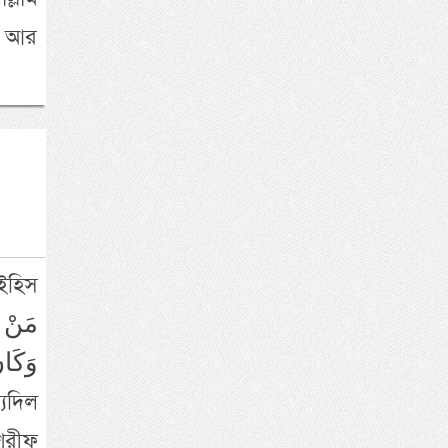
য় আর
ইহিস
وَكَان
শরীফ