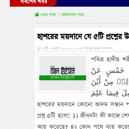
সর্বশেষ খবর
প্রথম পাতা
মহিলাদের পাতা
হাশরের ময়দানে যে ৫টি প্রশ্নের উ
»
০৭ জুলাই, ২০২৬ ১২:০০ এএম, ইয়াওমুছ ছুলাছা (মঙ্গলবার)
পবিত্র হাদীছ শরীফ উনার ম
َنْ خَمْسٍ عَنْ
الِهٖ مِنْ أَيْنَ
ذَا عَمِلَ فِيمَا عَلِمَ
হাশরের ময়দানে কোনো আদম সন্তান পাঁ
প্রশ্ন ৫টি হলো: ১) জীবনটা কী কাজে
আয় করেছে? ৪) কোন পথে ব্যয় করেছ