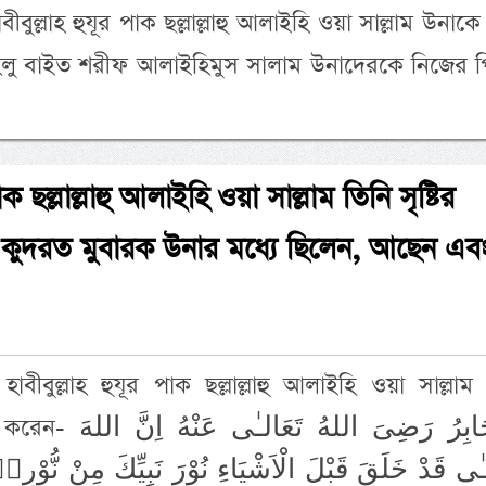
ুল্লাহ হুযূর পাক ছল্লাল্লাহু আলাইহি ওয়া সাল্লাম উনাক
আহলু বাইত শরীফ আলাইহিমুস সালাম উনাদেরকে নিজের প
ক ছল্লাল্লাহু আলাইহি ওয়া সাল্লাম তিনি সৃষ্টির
 কুদরত মুবারক উনার মধ্যে ছিলেন, আছেন এব
াবীবুল্লাহ হুযূর পাক ছল্লাল্লাহু আলাইহি ওয়া সাল্লাম
يَا جَابِرُ رَضِىَ اللهُ ت
ـٰى قَدْ خَلَقَ قَبْلَ الْاَشْيَاءِ نُوْرَ نَبِيِّكَ مِنْ نُّوْر