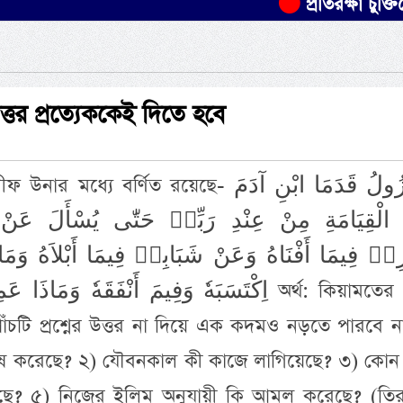
প্রতিরক্ষা চুক্তিতে সৌদির 
ত্তর প্রত্যেককেই দিতে হবে
ধ্যে বর্ণিত রয়েছে- لاَ تَزُولُ قَدَمَا ابْنِ آدَمَ
َ الْقِيَامَةِ مِنْ عِنْدِ رَبِّهٖ حَتّٰى يُسْأَلَ ع
ِهٖ فِيمَا أَفْنَاهُ وَعَنْ شَبَابِهٖ فِيمَا أَبْلاَهُ وَمَ
اِكْتَسَبَهٗ وَفِيمَ أَنْفَقَهٗ وَمَا অর্থ: কিয়ামতের দিনে
চটি প্রশ্নের উত্তর না দিয়ে এক কদমও নড়তে পারবে না
 শেষ করেছে? ২) যৌবনকাল কী কাজে লাগিয়েছে? ৩) কোন
ে? ৫) নিজের ইলিম অনুযায়ী কি আমল করেছে? (তির