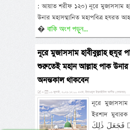
: আয়াত শরীফ ১২০) নূরে মুজাসসাম হাবীব
উনার মহাসম্মানিত মহাপবিত্র হযরত 
বাকি অংশ পড়ুন...
�
নূরে মুজাসসাম হাবীবুল্লাহ হুযূর পা
শুরুতেই মহান আল্লাহ পাক উনার
অনন্তকাল থাকবেন
»
০৬ জুলাই, ২০২৬ ১২:০০ এএম, ইয়াওমুল ইছনাইনিল আযীম (সোমবার)
নূরে মুজাসসাম হ
ইরশাদ মুবারক করেন- َعَالـٰى عَنْهُ اِنَّ اللهَ
ِهٖ فَجَعَلَ ذٰلِكَ