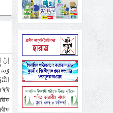
وَسَل
النَّب
শরীফ
শরীফ