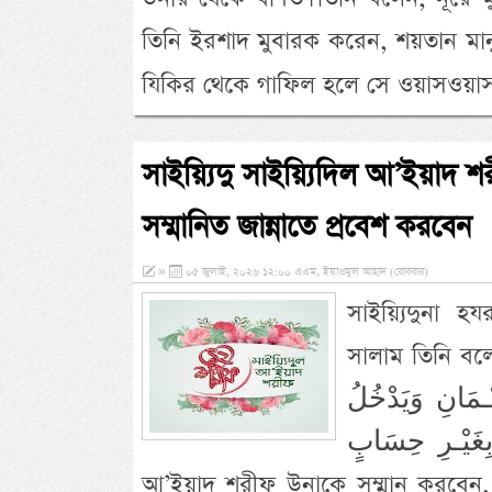
তিনি ইরশাদ মুবারক করেন, শয়তান মান
যিকির থেকে গাফিল হলে সে ওয়াসওয়াসা
সাইয়্যিদু সাইয়্যিদিল আ’ইয়াদ শ
সম্মানিত জান্নাতে প্রবেশ করবেন
»
০৫ জুলাই, ২০২৬ ১২:০০ এএম, ইয়াওমুল আহাদ (রোববার)
সাইয়্যিদুনা হ
সালাম তিনি বলেন- لِدَ النَّبِـىِّ صَلَّى اللهُ عَلَيْهِ وَسَلَّمَ
يْـمَانِ وَيَدْخُلُ
الْـجَنَّةَ بِغَيْـرِ حِسَابٍ অর্থ: যে ব্যক্তি মহা
আ’ইয়াদ শরীফ উনাকে সম্মান করবেন, ম