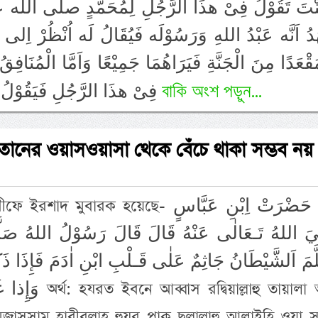
نْتَ تَقُوْلُ فِىْ هذَا الرَّجُلِ لِمُحَمَّدٍ صلى الله ع
دُ اَنَّه عَبْدُ اللهِ وَرَسُوْلَه فَيُقَالُ لَه اُنْظُرْ اِلى م
قْعَدًا مِنَ الْجَنَّةِ فَيَرَاهُمَا جَمِيْعًا وَاَمَّا الْمُنَافِ
বাকি অংশ পড়ুন...
فِىْ هذَا الرَّجُلِ فَيَقُوْلُ فَيَقُوْلُ لَا اَدْرِىْ كُنْتُ اَقُوْلُ مَا ي
য়তানের ওয়াসওয়াসা থেকে বেঁচে থাকা সম্ভব নয়
দ মুবারক হয়েছে- عَنْ حَضْرَتْ اِبْنِ عَبَّاسٍ
َ اللهُ تَـعَالٰى عَنْهُ قَالَ قَالَ رَسُوْلُ اللهُ صَلَّ
ّمَ اَلشَّيْطَانُ جَاثِمٌ عَلٰى قَـلْبِ ابْنِ اٰدَمَ فَإِذَا ذ
িয়াল্লাহু তায়ালা আনহু
াসসাম হাবীবুল্লাহ হুযূর পাক ছল্লাল্লাহু আলাইহি ওয়া সা