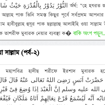
النُّوْرُ يَدُوْرُ بِالْقُدْرَةِ حَ অর্র্থ: “হে হযরত জাবির
ান আল্লাহ পাক তিনি সমস্ত কিছুর পূর্বে সর্বপ্রথম আপনার
 হাবীবুল্লাহ হুযূর পাক ছল্লাল্লাহু আলাইহি ওয়া সাল্লাম
বাকি অংশ পড়ুন..
াকে তাশরীফ মুবারক নেয়ার ব্যবস্থা ক�
া সাল্লাম (পর্ব-২)
 ও মহাপবিত্র হাদীছ শরীফে ইরশাদ মুবারক হয়
حَضْرَتْ اَنَسٍ رَضِىَ اللهُ تَعَالى عَنْهُ قَالَ قَال
لله عليه وسلم اِنَّ الْعَبْدَ اِذَا وُضِعَ فِىْ قَبْرِه 
ابُه اَنَّه لَيُسْمَعُ قَرْعَ نِعَالِهِمْ اَتَاهُ مَلَكَانِ فَيُقْعَ