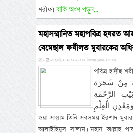
বাকি অংশ পড়ুন...
শরীফ)
মহাসম্মানিত মহাপবিত্র হযরত 
বেমেছাল ফযীলত মুবারকের অধি
»
০৭ জুলাই, ২০২৬ ১২:০০ এএম, ইয়াওমুছ ছুলাছা (মঙ্গলবার)
পবিত্র হাদীছ শরীফ উনার মধ্যে
لهُ مِنْ شَجَرَة
بَيْتِ الرَّحْمَةِ
وَمَعْدِنِ الْعِلْمِ. অর্থ: নূরে মুজাসসাম হাবীবুল্লাহ হুযূর পাক ছল্লাল্লাহু আলাই
ওয়া সাল্লাম তিনি সবসময় ইরশাদ মুবা
আলাইহিমুস সালাম। মহান আল্লাহ পা