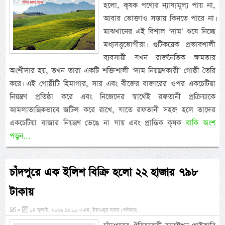
হলো, কৃষক পণ্যের ন্যায্যমূল্য পায় না,
আবার ভোক্তাও সস্তায় কিনতে পারে না।
মাঝখানের এই বিশাল ‘দাম’ শুষে নিচ্ছে
মধ্যসত্ত্বভোগীরা। গুটিকয়েক প্রভাবশালী
ব্যবসায়ী যখন রাজনৈতিক ক্ষমতার
অংশীদার হয়, তখন তারা একটি শক্তিশালী ‘দাম নিয়ন্ত্রণকারী’ গোষ্ঠী তৈরি
করে। এই গোষ্ঠীটি হিমাগার, সার এবং বীজের বাজারের ওপর একচেটিয়া
নিয়ন্ত্রণ প্রতিষ্ঠা করে এবং নিজেদের স্বার্থেই রফতানী প্রক্রিয়াকে
আমলাতান্ত্রিকভাবে জটিল করে রাখে, যাতে রফতানী সহজ হলে তাদের
একচেটিয়া বাজার নিয়ন্ত্রণ ভেঙে না যায় এবং প্রান্তিক কৃষক
বাকি অংশ
পড়ুন...
চাঁদপুরে এক ইলিশ বিক্রি হলো ২২ হাজার ৭৯৮
টাকায়
»
০৪ জুলাই, ২০২৬ ১২:০০ এএম, ইয়াওমুছ সাবত (শনিবার)