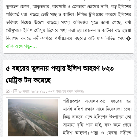
তুলছেন জেলে, আড়তদার, ব্যবসায়ী ও ক্রেতারা। তাদের দাবি, বড় ইলিশের
পরিবর্তে ধরা পড়ছে ছোট মাছ ও জাটকা। নিষিদ্ধ ট্রলিংয়ের কারণে ইলিশের
ভবিষ্যৎ নিয়েও উদ্বেগ বাড়ছে। মৎস্য অধিদপ্তর সূত্রে জানা গেছে, বর্ষা
মৌসুমকে ইলিশ মৌসুম হিসেবে গণ্য করা হয়। প্রজনন ও জাটকা বড় হওয়া
নিরাপদ করতে নদী-সাগরে পর্যায়ক্রমে বছরের আট মাস বিভিন্ন মেয়া�
বাকি অংশ পড়ুন...
৫ বছরের তুলনায় পদ্মায় ইলিশ আহরণ ৮২৩
মেট্রিক টন কমেছে
»
২৫ জুলাই, ২০২৬ ১২:০০ এএম, ইয়াওমুছ সাবত (শনিবার)
শরীয়তপুর সংবাদদাতা: বছরের ছয়
মাসই ইলিশ রক্ষার নামে নিষেধাজ্ঞা চলে।
কিন্তু বাস্তবে এতে ইলিশের উৎপাদন তো
সামান্য বৃদ্ধি পায় নাই, বরং কমে গেছে
ইলিশ আহরণ। পদ্মা ও মেঘনা নদীতে