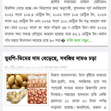
স্থানীয় বাজারের চাহিদা মেটাতেও
হিমশিম খেতে হচ্ছে। বন বিভাগের তথ্য অনুযায়ী, সুন্দরবন পূর্ব বনবিভাগে
২০২১ সালে ১০৪.৪ মেট্রিক টন, ২০২২ সালে ১০৫ মেট্রিক টন, ২০২৩
সালে ৯৫ মেট্রিক টন এবং ২০২৪ সালে ১০০ মেট্রিক টন মধু আহরণ করা
হয়। তবে ২০২৫ সালে তা কমে দাঁড়ায় ৬৪.৭ মেট্রিক টনে। আর ২০২৬
সালের সদ্য সমাপ্ত মৌসুমে আহরণ হয়েছে মাত্র ৪২.১ মেট্রিক টন। অর্থাৎ
পাঁচ বছরে উৎপাদন কমেছে প্রায় ৬০ শতা�
বাকি অংশ পড়ুন...
মুরগি-ডিমের দাম বেড়েছে, সবজির দামও চড়া
»
১১ জুলাই, ২০২৬ ১২:০০ এএম, ইয়াওমুছ সাবত (শনিবার)
নিজস্ব সংবাদদাতা: টানা বৃষ্টিতে বাজারে
ডিম-মুরগি, মাছ, সবজিসহ প্রায় সব
পণ্যেরই দামের আবার ঊধ্বগতি দেখা
দিয়েছে।। সপ্তাহের ব্যবধানে প্রতি কেজি
ব্রয়লারে ১০ থেকে ২০ টাকা পর্যন্ত
বাড়ানো হয়েছে। অন্যদিকে, ডজনে ৫