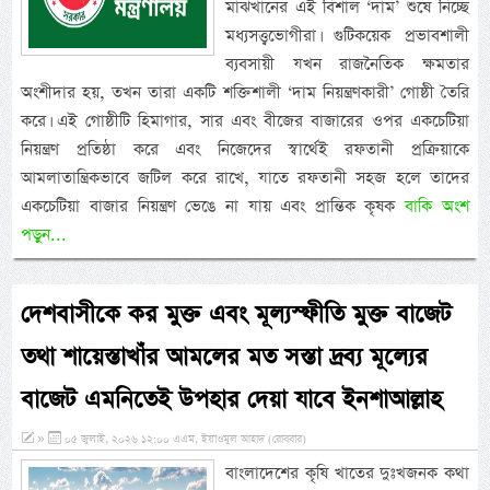
মাঝখানের এই বিশাল ‘দাম’ শুষে নিচ্ছে
মধ্যসত্ত্বভোগীরা। গুটিকয়েক প্রভাবশালী
ব্যবসায়ী যখন রাজনৈতিক ক্ষমতার
অংশীদার হয়, তখন তারা একটি শক্তিশালী ‘দাম নিয়ন্ত্রণকারী’ গোষ্ঠী তৈরি
করে। এই গোষ্ঠীটি হিমাগার, সার এবং বীজের বাজারের ওপর একচেটিয়া
নিয়ন্ত্রণ প্রতিষ্ঠা করে এবং নিজেদের স্বার্থেই রফতানী প্রক্রিয়াকে
আমলাতান্ত্রিকভাবে জটিল করে রাখে, যাতে রফতানী সহজ হলে তাদের
একচেটিয়া বাজার নিয়ন্ত্রণ ভেঙে না যায় এবং প্রান্তিক কৃষক
বাকি অংশ
পড়ুন...
দেশবাসীকে কর মুক্ত এবং মূল্যস্ফীতি মুক্ত বাজেট
তথা শায়েস্তাখাঁর আমলের মত সস্তা দ্রব্য মূল্যের
বাজেট এমনিতেই উপহার দেয়া যাবে ইনশাআল্লাহ
»
০৫ জুলাই, ২০২৬ ১২:০০ এএম, ইয়াওমুল আহাদ (রোববার)
বাংলাদেশের কৃষি খাতের দুঃখজনক কথা