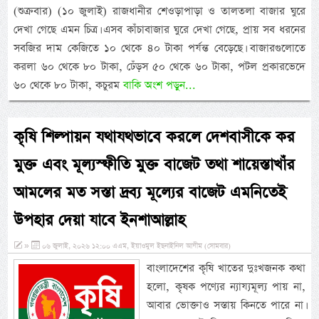
(শুক্রবার) (১০ জুলাই) রাজধানীর শেওড়াপাড়া ও তালতলা বাজার ঘুরে
দেখা গেছে এমন চিত্র। এসব কাঁচাবাজার ঘুরে দেখা গেছে, প্রায় সব ধরনের
সবজির দাম কেজিতে ১০ থেকে ৪০ টাকা পর্যন্ত বেড়েছে। বাজারগুলোতে
করলা ৬০ থেকে ৮০ টাকা, ঢেঁড়স ৫০ থেকে ৬০ টাকা, পটল প্রকারভেদে
৬০ থেকে ৮০ টাকা, কচুরম
বাকি অংশ পড়ুন...
কৃষি শিল্পায়ন যথাযথভাবে করলে দেশবাসীকে কর
মুক্ত এবং মূল্যস্ফীতি মুক্ত বাজেট তথা শায়েস্তাখাঁর
আমলের মত সস্তা দ্রব্য মূল্যের বাজেট এমনিতেই
উপহার দেয়া যাবে ইনশাআল্লাহ
»
০৬ জুলাই, ২০২৬ ১২:০০ এএম, ইয়াওমুল ইছনাইনিল আযীম (সোমবার)
বাংলাদেশের কৃষি খাতের দুঃখজনক কথা
হলো, কৃষক পণ্যের ন্যায্যমূল্য পায় না,
আবার ভোক্তাও সস্তায় কিনতে পারে না।