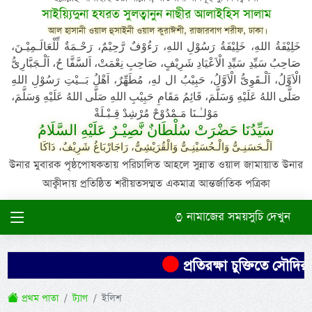
সাইয়্যিদুনা হযরত সুলত্বানুন নাছীর আলাইহিস সালাম
আল হাসানী ওয়াল হুসাইনী ওয়াল কুরাঈশী, রাজারবাগ শরীফ, ঢাকা।
خَلِيْفَةُ اللهِ، خَلِيْفَةُ رَسُوْلِ اللهِ، رَءُوْفٌ رَّحِيْمٌ، رَحْـمَةٌ لِّلْعَالَـمِيْـنَ،
صَاحِبُ سَيِّدِ سَيِّدِ الْاَعْيَادِ شَرِيْفٍ، صَاحِبِ نِعْمَتْ، اَلسَّفَّا حُ، اَلْـجَبَّارِىُّ
الْاَوَّلُ، اَلْـقَوِىُّ الْاَوَّلُ، حَبِيْبُ ال لهِ، مُطَهِّرٌ، اَهْلُ بَــيْتِ رَسُوْلِ اللهِ
صَلَّى اللهُ عَلَيْهِ وَسَلَّمَ، قَائِمُ مَقَامِ حَبِيْبِ اللهِ صَلَّى اللهُ عَلَيْهِ وَسَلَّمَ،
مَوْلـٰـنَا مَـمْدُوْحْ مُرْشِدْ قِـبْـلَةْ
سَيِّدُنَا حَضْرَتْ سُلْطَانٌ نَّصِيْـرٌ عَلَيْهِ السَّلَامُ
اَلْـحَسَنِـىُّ وَالْـحُسَيْنِـىُّ وَالْقُرَيْشِىُّ، رَاجَارْبَاغُ شَرِيْفٌ، دَاكَا
উনার মুবারক পৃষ্ঠপোষকতায় পরিচালিত আহলে সুন্নাত ওয়াল জামায়াত উনার
আক্বীদায় প্রতিষ্ঠিত শরীয়তসম্মত একমাত্র আন্তর্জাতিক পত্রিকা
নামাজের সময়সুচি দেখুন
প্রতিরক্ষা চুক্তিতে সৌদির ন
প্রথম পাতা
ট্যাগ
ইলিশ