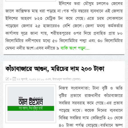
ইলিশের ভরা মৌসুম চললেও জেলের
জালে কাক্সিক্ষত মাছ ধরা পড়ছে না। গত পাঁচ বছরের ব্যবধানে এই জেলায়
ইলিশের আহরণ ৮২৩ মেট্রিক টন কমে গেছে। এতে চরম লোকসানে
পড়েছেন জেলার ২৫ হাজারেরও বেশি জেলে। জেলা মৎস্য কর্মকর্তার
কার্যালয় সূত্রে জানা যায়, শরীয়তপুরের ওপর দিয়ে প্রবাহিত প্রায় ৮০
কিলোমিটার নদীপথের মধ্যে ৫০ কিলোমিটার পদ্মা এবং ৩০ কিলোমিটার
মেঘনা নদীর অংশ। এসব নদীতে ৯
বাকি অংশ পড়ুন...
কাঁচাবাজারে আগুন, মরিচের দাম ২০০ টাকা
»
২২ জুলাই, ২০২৬ ১২:০০ এএম, ইয়াওমুল আরবিয়া (বুধবার)
নিজস্ব সংবাদদাতা: টানা বৃষ্টি ও অতি
বৃষ্টির প্রভাবে রাজধানীর কাঁচাবাজারে
সবজির সরবরাহ কমে গেছে। এর প্রভাব
পড়েছে দামে। কয়েক দিনের ব্যবধানে
বিভিন্ন সবজির দাম কেজিপ্রতি ২০ থেকে
৪০ টাকা পর্যন্ত বেড়েছে। বর্তমানে অল্প