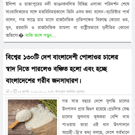
ইলিশা ও রাজাপুরের নদী ভাঙনকবলিত বিভিন্ন এলাকা পরিদর্শন শেষে
সাংবাদিকদের সঙ্গে মতবিনিময়কালে তিনি এসব কথা বলেন। ব্যারিস্টার পার্থ
বলেন, গত সাড়ে চার মাসে রাজনৈতিক প্রতিপক্ষের বিরুদ্ধে কোনো গুম,
খুন, হয়রানি ও রাজনৈতিক মামলা বা রাষ্ট্রীয়ভাবে দুর্নীতির কোনো
অভিযো�
বাকি অংশ পড়ুন...
বিশ্বের ১৩০টি দেশ বাংলাদেশী পোলাওর চালের
স্বাদ নিতে পারলেও বঞ্চিত হলো এবং হচ্ছে
বাংলাদেশের গরীব জনসাধারণ।
»
২৯ জুলাই, ২০২৬ ১২:০০ এএম, ইয়াওমুল আরবিয়া (বুধবার)
গত সাত বছরে দেশে সুগন্ধি চালের
উৎপাদন প্রায় দ্বিগুণ হয়েছে। প্রচলিত সেদ্ধ
চালের তুলনায় কৃষকরা বেশি দাম
পাওয়ায় তারা এই ধান উৎপাদনে
আগ্রহী। ব্রি'র তথ্য বলছে, দেশে বর্তমানে