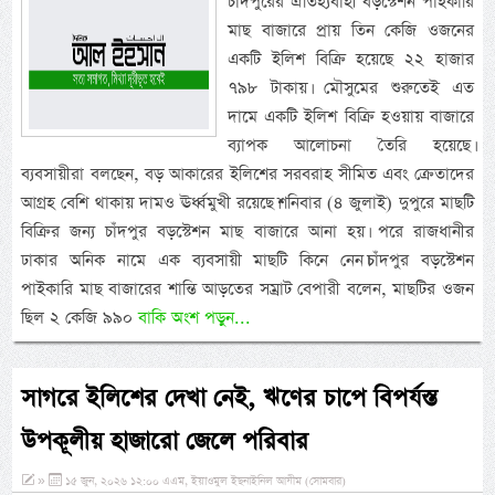
চাঁদপুরের ঐতিহ্যবাহী বড়স্টেশন পাইকারি
মাছ বাজারে প্রায় তিন কেজি ওজনের
একটি ইলিশ বিক্রি হয়েছে ২২ হাজার
৭৯৮ টাকায়। মৌসুমের শুরুতেই এত
দামে একটি ইলিশ বিক্রি হওয়ায় বাজারে
ব্যাপক আলোচনা তৈরি হয়েছে।
ব্যবসায়ীরা বলছেন, বড় আকারের ইলিশের সরবরাহ সীমিত এবং ক্রেতাদের
আগ্রহ বেশি থাকায় দামও ঊর্ধ্বমুখী রয়েছে।শনিবার (৪ জুলাই) দুপুরে মাছটি
বিক্রির জন্য চাঁদপুর বড়স্টেশন মাছ বাজারে আনা হয়। পরে রাজধানীর
ঢাকার অনিক নামে এক ব্যবসায়ী মাছটি কিনে নেন।চাঁদপুর বড়স্টেশন
পাইকারি মাছ বাজারের শান্তি আড়তের সম্রাট বেপারী বলেন, মাছটির ওজন
ছিল ২ কেজি ৯৯০
বাকি অংশ পড়ুন...
সাগরে ইলিশের দেখা নেই, ঋণের চাপে বিপর্যস্ত
উপকূলীয় হাজারো জেলে পরিবার
»
১৫ জুন, ২০২৬ ১২:০০ এএম, ইয়াওমুল ইছনাইনিল আযীম (সোমবার)