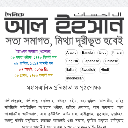
ইয়াওমুল জুমুয়াহ (শুক্রবার)
Arabic
Bangla
Urdu
Pharsi
২৩ ছফর শরীফ, ১৪৪৮ হিজরী সন
English
Japanese
Chinese
০৮ ছালিছ, ১৩৯৪ শামসী সন
০৭ আগস্ট, ২০২৬ খ্রি:
Italian
Swedish
Hindi
২৩ শ্রাবণ, ১৪৩৩ ফসলী সন
indonesian
মহাসম্মানিত প্রতিষ্ঠাতা ও পৃষ্ঠপোষক
খলীফাতুল্লাহ, খলীফাতু রসূলিল্লাহ, রঊফুর রহীম, রহমাতুল্লিল ‘আলামীন, ছাহিবু
সাইয়্যিদি সাইয়্যিদিল আ’ইয়াদ শরীফ, ছাহিবে নেয়ামত, আস সাফফাহ, আল
জাব্বারিউল আউওয়াল, আল ক্বউইউল আউওয়াল, হাবীবুল্লাহ, মুত্বহ্হার, মুত্বহ্হির,
আহলু বাইতি রসূলিল্লাহ ছল্লাল্লাহু আলাইহি ওয়া সাল্লাম, ক্বায়িম মাক্বামে হাবীবুল্লাহ
ছল্লাল্লাহু আলাইহি ওয়া সাল্লাম, মাওলানা মামদূহ মুর্শিদ ক্বিবলা