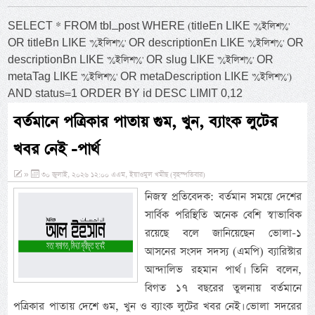
SELECT * FROM tbl_post WHERE (titleEn LIKE '%ইলিশ%'
OR titleBn LIKE '%ইলিশ%' OR descriptionEn LIKE '%ইলিশ%' OR
descriptionBn LIKE '%ইলিশ%' OR slug LIKE '%ইলিশ%' OR
metaTag LIKE '%ইলিশ%' OR metaDescription LIKE '%ইলিশ%')
AND status=1 ORDER BY id DESC LIMIT 0,12
বর্তমানে পত্রিকার পাতায় গুম, খুন, ব্যাংক লুটের
খবর নেই -পার্থ
»
৩০ জুলাই, ২০২৬ ১২:০০ এএম, ইয়াওমুল খমীছ (বৃহস্পতিবার)
নিজস্ব প্রতিবেদক: বর্তমান সময়ে দেশের
সার্বিক পরিস্থিতি অনেক বেশি স্বাভাবিক
রয়েছে বলে জানিয়েছেন ভোলা-১
আসনের সংসদ সদস্য (এমপি) ব্যারিস্টার
আন্দালিভ রহমান পার্থ। তিনি বলেন,
বিগত ১৭ বছরের তুলনায় বর্তমানে
পত্রিকার পাতায় দেশে গুম, খুন ও ব্যাংক লুটের খবর নেই। ভোলা সদরের