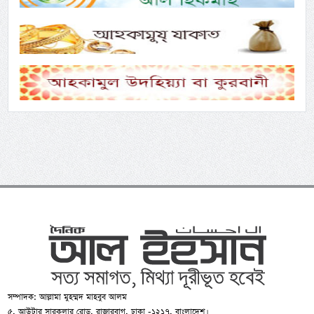
সম্পাদক: আল্লামা মুহম্মদ মাহবুব আলম
৫, আউটার সারকুলার রোড, রাজারবাগ, ঢাকা -১২১৭, বাংলাদেশ।