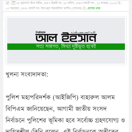
,
২৫ জুমাদাল ঊলা শরীফ, ১৪৪৭ হিজরী সন, ১৯ সাদিস, ১৩৯৩ শামসী সন , ১৭ নভেম্বর, ২০২৫ খ্রি:,
০২ অগ্রহায়ণ, ১৪৩২ ফসলী সন, ইয়াওমুল ইছনাইনিল আযীম (সোমবার)
দেশের খবর
খুলনা সংবাদাদতা:
পুলিশ মহাপরিদর্শক (আইজিপি) বাহারুল আলম
বিপিএম জানিয়েছেন, আগামী জাতীয় সংসদ
নির্বাচনে পুলিশের ভূমিকা হবে সর্বোচ্চ গ্রহণযোগ্য ও
দায়িত্বশীল। তিনি বলেন, এই নির্বাচনকে অতীতের