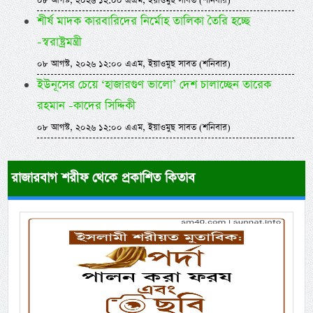
০৮ আগস্ট, ২০২৬ ১২:০০ এএম, ইয়াওমুছ সাবত (শনিবার)
শীর্ষ মাদক কারবারিদের নির্মোহ তালিকা তৈরি হচ্ছে
-স্বরাষ্ট্রমন্ত্রী
০৮ আগস্ট, ২০২৬ ১২:০০ এএম, ইয়াওমুছ সাবত (শনিবার)
ইউনূসের চেয়ে ‘হাজারগুণ ভালো’ দেশ চালাচ্ছেন তারেক
রহমান -কাদের সিদ্দিকী
০৮ আগস্ট, ২০২৬ ১২:০০ এএম, ইয়াওমুছ সাবত (শনিবার)
রাজারবাগ শরীফ থেকে প্রকাশিত কিতাব
Previous
Next