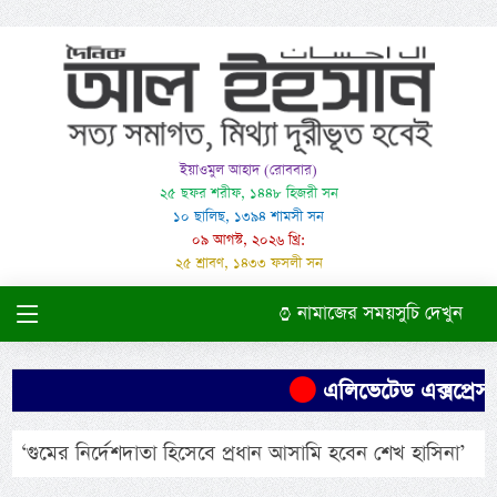
ইয়াওমুল আহাদ (রোববার)
২৫ ছফর শরীফ, ১৪৪৮ হিজরী সন
১০ ছালিছ, ১৩৯৪ শামসী সন
০৯ আগস্ট, ২০২৬ খ্রি:
২৫ শ্রাবণ, ১৪৩৩ ফসলী সন
নামাজের সময়সুচি দেখুন
এলিভেটেড এক্সপ্রেসও
‘গুমের নির্দেশদাতা হিসেবে প্রধান আসামি হবেন শেখ হাসিনা’