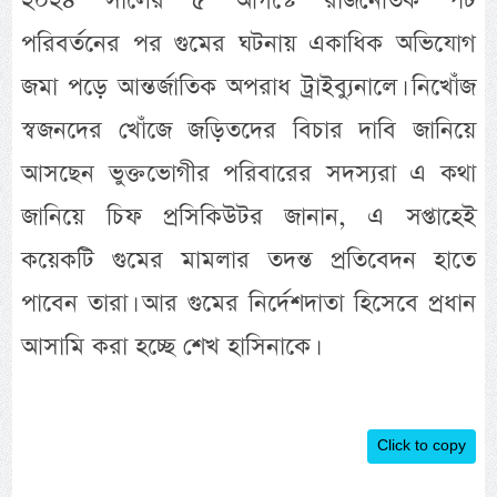
২০২৪ সালের ৫ আগস্টে রাজনৈতিক পট
পরিবর্তনের পর গুমের ঘটনায় একাধিক অভিযোগ
জমা পড়ে আন্তর্জাতিক অপরাধ ট্রাইব্যুনালে। নিখোঁজ
স্বজনদের খোঁজে জড়িতদের বিচার দাবি জানিয়ে
আসছেন ভুক্তভোগীর পরিবারের সদস্যরা এ কথা
জানিয়ে চিফ প্রসিকিউটর জানান, এ সপ্তাহেই
কয়েকটি গুমের মামলার তদন্ত প্রতিবেদন হাতে
পাবেন তারা। আর গুমের নির্দেশদাতা হিসেবে প্রধান
আসামি করা হচ্ছে শেখ হাসিনাকে।
Click to copy