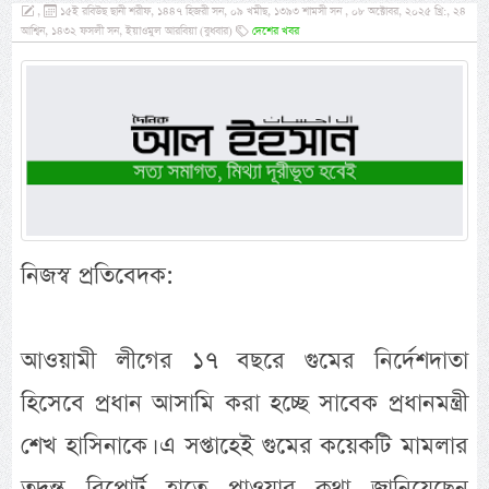
,
১৫ই রবিউছ ছানী শরীফ, ১৪৪৭ হিজরী সন, ০৯ খমীছ, ১৩৯৩ শামসী সন , ০৮ অক্টোবর, ২০২৫ খ্রি:, ২৪
আশ্বিন, ১৪৩২ ফসলী সন, ইয়াওমুল আরবিয়া (বুধবার)
দেশের খবর
নিজস্ব প্রতিবেদক:
আওয়ামী লীগের ১৭ বছরে গুমের নির্দেশদাতা
হিসেবে প্রধান আসামি করা হচ্ছে সাবেক প্রধানমন্ত্রী
শেখ হাসিনাকে। এ সপ্তাহেই গুমের কয়েকটি মামলার
তদন্ত রিপোর্ট হাতে পাওয়ার কথা জানিয়েছেন