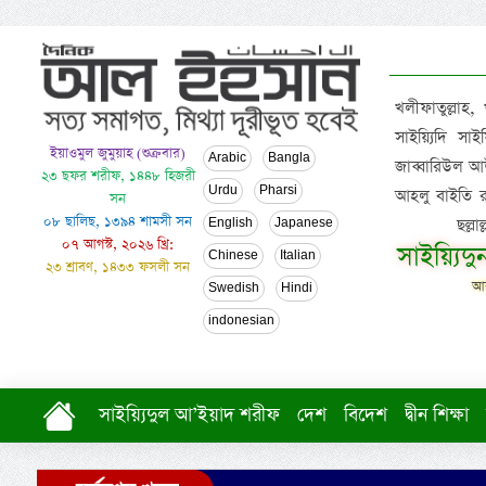
খলীফাতুল্লাহ,
সাইয়্যিদি স
ইয়াওমুল জুমুয়াহ (শুক্রবার)
Arabic
Bangla
জাব্বারিউল আউ
২৩ ছফর শরীফ, ১৪৪৮ হিজরী
Urdu
Pharsi
আহলু বাইতি রসূল
সন
০৮ ছালিছ, ১৩৯৪ শামসী সন
ছল্ল
English
Japanese
০৭ আগস্ট, ২০২৬ খ্রি:
সাইয়্যিদ
Chinese
Italian
২৩ শ্রাবণ, ১৪৩৩ ফসলী সন
আল
Swedish
Hindi
indonesian
সাইয়্যিদুল আ’ইয়াদ শরীফ
দেশ
বিদেশ
দ্বীন শিক্ষা