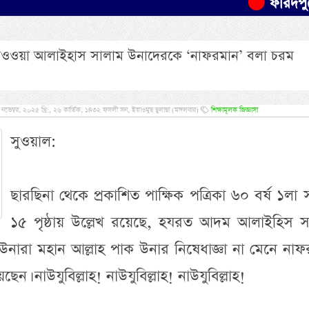
ফরিদপুরে যাত্রীব
ওওয়া আলাইহাস সালাম উনাদেরকে ‘নাফরমান’ বলা চরম
েম্বর, ২০২৫ খ্রি:, ২৬ কার্তিক, ১৪৩২ ফসলী সন, ইয়াওমুছ ছুলাছা (মঙ্গলবার)
শিক্ষামূলক জিজ্ঞাসা
সুওয়াল:
ছারছিনা থেকে প্রকাশিত পাক্ষিক পত্রিকা ৬০ বর্ষ ১লা স
১৫ পৃষ্ঠায় উল্লেখ রয়েছে, হযরত আদম আলাইহিস স
ারা মহান আল্লাহ পাক উনার নিষেধাজ্ঞা না মেনে নাফ
েন। নাউযুবিল্লাহ! নাউযুবিল্লাহ! নাউযুবিল্লাহ!