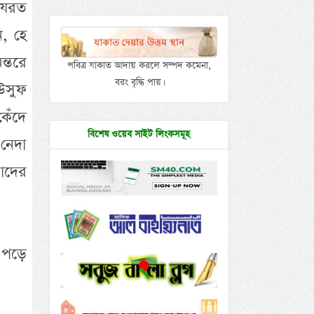
হযরত
, হে
্তরে
পবিত্র যাকাত আদায় করলে সম্পদ কমেনা,
বরং বৃদ্ধি পায়।
উসুফ
কেঁদে
বিশেষ ওয়েব সাইট লিংকসমূহ
নেদা
াদের
 পড়ে