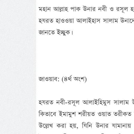
মহান আল্লাহ পাক উনার নবী ও রসূল
হযরত হাওওয়া আলাইহাস সালাম উনাদের
জানতে ইচ্ছুক।
জাওয়াব: (৪র্থ অংশ)
হযরত নবী-রসূল আলাইহিমুস সালাম উনা
কিতাবে ইমামুশ শরীয়ত ওয়াত তরীকত হ
উল্লেখ করা হয়, যিনি উনার যামানায় ম