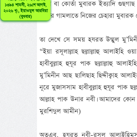
জামা বা কোর্তা মুবারক ইত্যাদি গুছগ
১৩৯৪ শামসী, ২৬শে আগস্ট,
২০২৬ খৃ:, ইয়াওমুল আরবিয়া
পানির গামলাতে নিজের চেহারা মুবারক দে
(বুধবার)
তা দেখে সে সময় হযরত উম্মুল মু’মিন
“ইয়া রসূলাল্লাহ ছল্লাল্লাহু আলাইহ
হাবীবুল্লাহ হুযূর পাক ছল্লাল্লাহু আ
মু’মিনীন আছ ছালিছাহ ছিদ্দীক্বাহ আ
নূরে মুজাসসাম হাবীবুল্লাহ হুযূর পাক ছল
আল্লাহ পাক উনার নবী। আমাদের কোন 
মুরশিদুল আমীন)
অতএব, হযরত নবী-রসূল আলাইহিমুস 