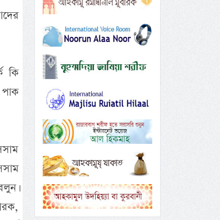
াদের
ে কি
 পাক
সসাম
াসসাম
বলুন।
বারক,