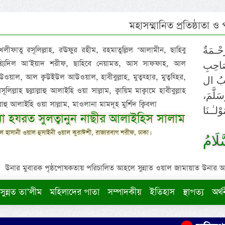
মহাসম্মানিত প্রতিষ্ঠাতা ও
 খলীফাতু রসূলিল্লাহ, রঊফুর রহীম, রহমাতুল্লিল ‘আলামীন, ছাহিবু
حْـمَةٌ
াইয়্যিদিল আ’ইয়াদ শরীফ, ছাহিবে নেয়ামত, আস সাফফাহ, আল
صَاحِبِ
ওয়াল, আল ক্বউইউল আউওয়াল, হাবীবুল্লাহ, মুত্বহ্হার, মুত্বহ্হির,
ِيْبُ ال
িল্লাহ ছল্লাল্লাহু আলাইহি ওয়া সাল্লাম, ক্বায়িম মাক্বামে হাবীবুল্লাহ
سَلَّمَ
াল্লাহু আলাইহি ওয়া সাল্লাম, মাওলানা মামদূহ মুর্শিদ ক্বিবলা
لـٰـنَا
ুনা হযরত সুলত্বানুন নাছীর আলাইহিস সালাম
 হাসানী ওয়াল হুসাইনী ওয়াল কুরাঈশী, রাজারবাগ শরীফ, ঢাকা।
لَامُ
উনার মুবারক পৃষ্ঠপোষকতায় পরিচালিত আহলে সুন্নাত ওয়াল জামায়াত উনার আক্বীদ
সুন্নত তা’লীম
মহিলাদের পাতা
সম্পাদকীয়
ইতিহাস
স্থাপত্য
অর্থ