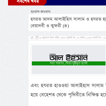
সর্বশেষ খবর
সুওয়াল-জাওয়াব:
হযরত আদম আলাইহিস সালাম ও হযরত হা
বেয়াদবী ও কুফরী (৪)
,
১৯ জুমাদাল ঊলা শরীফ, ১৪৪৭ হিজরী সন, ১৩ সাদিস, ১৩৯৩ শামসী সন , ১১ নভ
এবং হযরত হাওওয়া আলাইহাস সালাম উন
হয়ে বেহেশত থেকে পৃথিবীতে নিক্ষিপ্ত হয়েছ