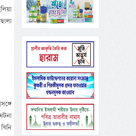
লিয়া
ছালা
ঙ্গে
ঘটনা
 যিনি