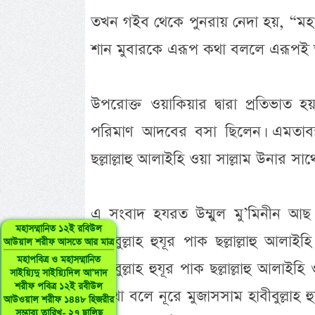
তখন গইব থেকে পুনরায় নেদা হয়, “মহ
শান মুবারকে এরূপ কথা বললে এরূপই অ
উপরোক্ত ওয়াকিয়ার দ্বারা প্রতিভাত
পরিমাণ আদবের বসা ছিলেন। এমতাবস্থা
ছল্লাল্লাহু আলাইহি ওয়া সাল্লাম উনার স
এ সংবাদ হযরত উম্মুল মু’মিনীন আছ ছ
মহাসম্মানিত ১২ই রবিউল
হাবীবুল্লাহ হুযূর পাক ছল্লাল্লাহু আ
আউয়াল শরীফ আসতে আর মাত্র
মহাপবিত্র ও মহাসম্মানিত
হাবীবুল্লাহ হুযূর পাক ছল্লাল্লাহু আলাই
সাইয়্যিদু সাইয়্যিদিল আ’দাদ
শরীফ পবিত্র ১২ই রবীউল
একথা বলে নূরে মুজাসসাম হাবীবুল্লাহ হু
আউওয়াল শরীফ ১৪৪৮ হিজরীর
সম্ভাব্য তারিখ- ২৭ ছালিছ