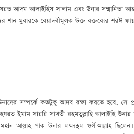
 হযরত আদম আলাইহিস সালাম এবং উনার সম্মানিতা আহ
 শান মুবারকে বেয়াদবীমূলক উক্ত বক্তব্যের শরঈ ফায়
দের সম্পর্কে কতটুকু আদব রক্ষা করতে হবে, সে প্রস
যরত ইমাম সাররি সাখতী রহমতুল্লাহি আলাইহি উনার 
হান আল্লাহ পাক উনার লক্ষ্যস্থল ওলীআল্লাহ ছিলেন।