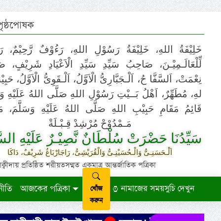
 পৃষ্ঠপোষক
خَلِيْفَةُ اللهِ، خَلِيْفَةُ رَسُوْلِ اللهِ، رَءُوْفٌ رَّحِيْمٌ، رَ
لِّلْعَالَـمِيْـنَ، صَاحِبُ سَيِّدِ سَيِّدِ الْاَعْيَادِ شَرِيْفٍ، 
نِعْمَتْ، اَلسَّفَّا حُ، اَلْـجَبَّارِىُّ الْاَوَّلُ، اَلْـقَوِىُّ الْاَوَّلُ، حَب
لهِ، مُطَهِّرٌ، اَهْلُ بَــيْتِ رَسُوْلِ اللهِ صَلَّى اللهُ عَلَيْهِ وَ،
قَائِمُ مَقَامِ حَبِيْبِ اللهِ صَلَّى اللهُ عَلَيْهِ وَسَلَّمَ، مَوْ
مَـمْدُوْحْ مُرْشِدْ قِـبْـلَةْ
سَيِّدُنَا حَضْرَتْ سُلْطَانٌ نَّصِيْـرٌ عَلَيْهِ السَّ
اَلْـحَسَنِـىُّ وَالْـحُسَيْنِـىُّ وَالْقُرَيْشِىُّ، رَاجَارْبَاغُ شَرِيْفٌ، دَاكَا
ায় প্রতিষ্ঠিত শরীয়তসম্মত একমাত্র আন্তর্জাতিক পত্রিকা
নীতি
আজকের পত্রিকা
নামাজের সময়সুচি দেখুন
খোঁজ
করুন