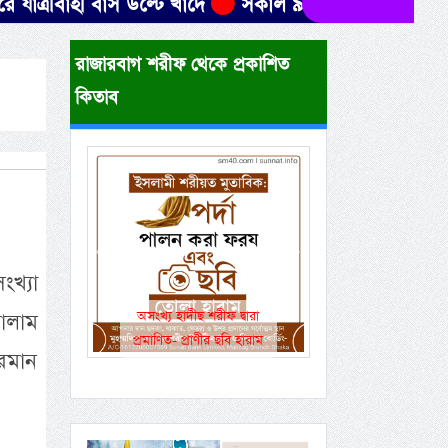
াহী বাস উল্টে খাদে
সকাল ৯টার মধ্যে যেসব জেলায় ৬০ কি
রাজারবাগ শরীফ থেকে প্রকাশিত
কিতাব
Previous
Next
ংখ্যা
ালাম
একই রানওয়েতে সামরিক-
বেসামরিক ফ্লাইট!
রমান