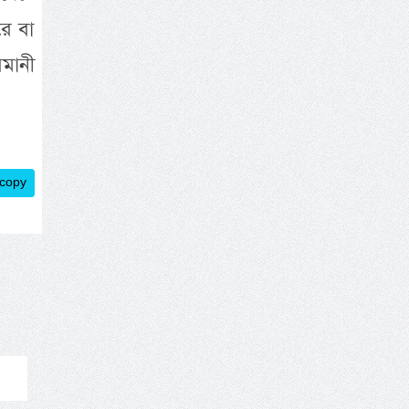
রে বা
মানী
 copy