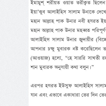
ইমামুশ্ শরীয়ত ওয়াত তরীক্বত ছিলেন
ইয়া’কুব আলাইহিস সালাম উনাকে দেখেন
মহান আল্লাহ পাক উনার নবী হযরত ইয়
মহান আল্লাহ পাক উনার মহব্বত পরিপূ
আলাইহিস সালাম উনার জুদায়ীর (বিচ্ছে
আপনার চক্ষু মুবারক নষ্ট করেছিলেন 
(আওয়াজ) হলো, “হে সাররি সাখতী রহ
শান মুবারক অনুযায়ী কথা বলুন। ”
এরপর হযরত ইউসুফ আলাইহিস সালাম 
যান এবং এভাবে একাধারা তের দিন তের 