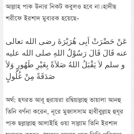
আল্লাহ পাক উনার নিকট কবুলও হবে না। হাদীছ
শরীফে ইরশাদ মুবারক হয়েছে-
عَنْ حَضْرَتْ اَبِى هُرَيْرَةَ رضى الله تعالى
عنه قَالَ قَالَ رَسُوْلُ اللهِ صلى الله عليه
و سلم لاَ يَقْبَلُ اللهُ صَلاَةً بِغَيْرِ طَهُورٍ وَلاَ
صَدَقَةً مِنْ غُلُولٍ
অর্থ: হযরত আবূ হুরায়রা রদ্বিয়াল্লাহু তায়ালা আনহু
তিনি বর্ণনা করেন, নূরে মুজাসসাম হাবীবুল্লাহ হুযূর
পাক ছল্লাল্লাহু আলাইহি ওয়া সাল্লাম তিনি ইরশাদ