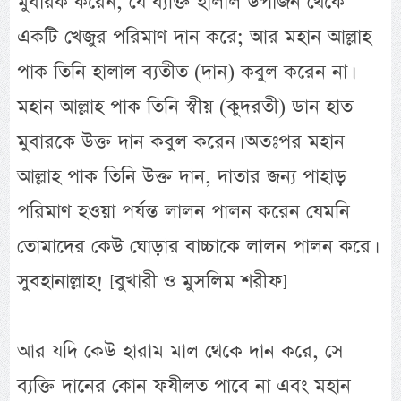
মুবারক করেন, যে ব্যক্তি হালাল উপার্জন থেকে
একটি খেজুর পরিমাণ দান করে; আর মহান আল্লাহ
পাক তিনি হালাল ব্যতীত (দান) কবুল করেন না।
মহান আল্লাহ পাক তিনি স্বীয় (কুদরতী) ডান হাত
মুবারকে উক্ত দান কবুল করেন। অতঃপর মহান
আল্লাহ পাক তিনি উক্ত দান, দাতার জন্য পাহাড়
পরিমাণ হওয়া পর্যন্ত লালন পালন করেন যেমনি
তোমাদের কেউ ঘোড়ার বাচ্চাকে লালন পালন করে।
সুবহানাল্লাহ! [বুখারী ও মুসলিম শরীফ]
আর যদি কেউ হারাম মাল থেকে দান করে, সে
ব্যক্তি দানের কোন ফযীলত পাবে না এবং মহান