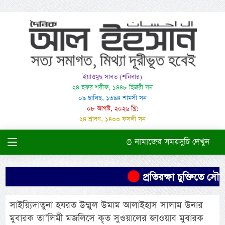
ইয়াওমুছ সাবত (শনিবার)
২৪ ছফর শরীফ, ১৪৪৮ হিজরী সন
০৯ ছালিছ, ১৩৯৪ শামসী সন
০৮ আগস্ট, ২০২৬ খ্রি:
২৪ শ্রাবণ, ১৪৩৩ ফসলী সন
নামাজের সময়সুচি দেখুন
প্রতিরক্ষা চুক্তিতে সৌদি
সাইয়্যিদাতুনা হযরত উম্মুল উমাম আলাইহাস সালাম উনার
মুবারক তা’লিমী মজলিসে কৃত সুওয়ালের জাওয়াব মুবারক