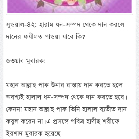
সুওয়াল-৪২: হারাম ধন-সম্পদ থেকে দান করলে
দানের ফযীলত পাওয়া যাবে কি?
জওয়াব মুবারক:
মহান আল্লাহ পাক উনার রাস্তায় দান করতে হলে
অবশ্যই হালাল ধন-সম্পদ থেকে দান করতে হবে।
কেননা মহান আল্লাহ পাক তিনি হালাল ব্যতীত দান
কবুল করেন না। এ প্রসঙ্গে পবিত্র হাদীছ শরীফে
ইরশাদ মুবারক হয়েছে-