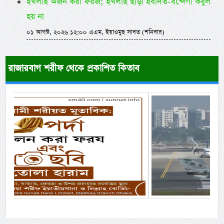
ইখলাছ অর্জন করা ফরজ; ইখলাছ ছাড়া ইবাদত-বন্দেগী কবুল
হয় না
০১ আগস্ট, ২০২৬ ১২:০০ এএম, ইয়াওমুছ সাবত (শনিবার)
রাজারবাগ শরীফ থেকে প্রকাশিত কিতাব
Previous
Next