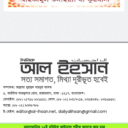
সম্পাদক: আল্লামা মুহম্মদ মাহবুব আলম
৫, আউটার সারকুলার রোড, রাজারবাগ, ঢাকা -১২১৭, বাংলাদেশ।
মোবাইল: (৮৮) ০১৭১৬ ৮৮১৫৫১; ফোন: (৮৮ ০২) ৮৩১৭০১৯, ৮৩১৪৮৪৮, ৮৩১৬৯৫৮;
ফ্যাক্স: (৮৮ ০২) ৯৩৩৮৭৮৮
editor@al-ihsan.net
dailyalihsan@gmail.com
ই-মেইল:
,
মহাসম্মানিত ১২ই রবিউল আউয়াল শরীফ আসতে আর মাত্র