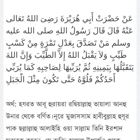
عَنْ حَضْرَتْ أَبِي هُرَيْرَةَ رَضِىَ اللهُ تَعَالى
عَنْهُ قَالَ قَالَ رَسُولُ اللهِ صلى الله عليه
وسلم مَنْ تَصَدَّقَ بِعَدْلِ تَمْرَةٍ مِنْ كَسْبٍ
طَيِّبٍ وَلاَ يَقْبَلُ اللهُ إِلاَّ الطَّيِّبَ وَإِنَّ اللهَ
يَتَقَبَّلُهَا بِيَمِينِهِ ثُمَّ يُرَبِّيهَا لِصَاحِبِهِ كَمَا يُرَبِّي
أَحَدُكُمْ فَلُوَّهُ حَتَّى تَكُونَ مِثْلَ الْجَبَلِ
অর্থ: হযরত আবূ হুরায়রা রদ্বিয়াল্লাহু তায়ালা আনহু
উনার থেকে বর্ণিত। নূরে মুজাসসাম হাবীবুল্লাহ হুযূর
পাক ছল্লাল্লাহু আলাইহি ওয়া সাল্লাম তিনি ইরশাদ