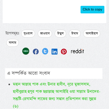
Click to copy
ট্যাগসমূহঃ
সুওয়াল
জাওয়াব
উম্মুল
উমাম
আলাইহাস
সালাম
এ সম্পর্কিত আরো সংবাদ
মহান আল্লাহ পাক এবং উনার হাবীব, নূরে মুজাসসাম,
হাবীবুল্লাহ হুযূর পাক ছল্লাল্লাহু আলাইহি ওয়া সাল্লাম উনাদের-
সন্তুষ্টি-রেযামন্দি লাভের জন্য সন্তান প্রতিপালন করা সুন্নত
(৬)