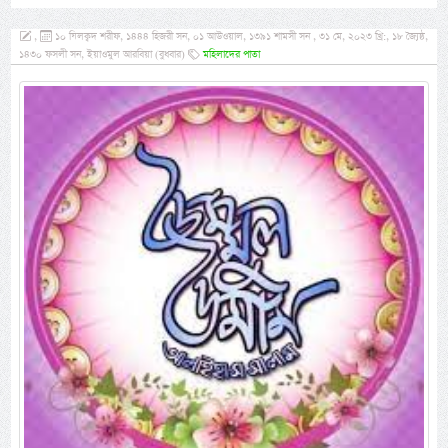
,
১০ যিলক্বদ শরীফ, ১৪৪৪ হিজরী সন, ০১ আউওয়াল, ১৩৯১ শামসী সন , ৩১ মে, ২০২৩ খ্রি:, ১৮ জ্যৈষ্ঠ,
১৪৩০ ফসলী সন, ইয়াওমুল আরবিয়া (বুধবার)
মহিলাদের পাতা