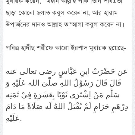
মুবারক করেন, “মহান আল্লাহ পাক তিনি পবিত্রতা
ছাড়া কোনো ছলাত কবুল করেন না, আর হারাম
উপার্জনের দানও আল্লাহ তা‘আলা কবুল করেন না।
পবিত্র হাদীছ শরীফে আরো ইরশাদ মুবারক হয়েছে-
عن حَضْرَتْ ابنِ عَبَّاسٍ رضى تعالى عنه
قَالَ قَالَ رَسُوْلُ اللهِ صلّىَ الله عَلَيْهِ وَ
سَلَّم مَنْ اِشْتَرَى ثَوْبًا بِعَشَرَةِ فِيْ ثَمَنِه
دِرْهَمٍ حَرَامٍ لَمْ يُقْبَلُ اللهُ لَه صَلَاةً مَا دَامَ
عَلَيْهِ.