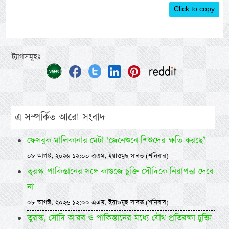
Click to copy
ট্যাগসমূহঃ
এ সম্পর্কিত আরো সংবাদ
ফেসবুক মালিকানার মেটা ‘জেনেশুনে শিশুদের ক্ষতি করছে’
০৮ আগস্ট, ২০২৬ ১২:০০ এএম, ইয়াওমুছ সাবত (শনিবার)
তুরস্ক-পাকিস্তানের সঙ্গে কাগুজে চুক্তি সৌদিকে নিরাপত্তা দেবে
না
০৮ আগস্ট, ২০২৬ ১২:০০ এএম, ইয়াওমুছ সাবত (শনিবার)
তুরস্ক, সৌদি আরব ও পাকিস্তানের মধ্যে যৌথ প্রতিরক্ষা চুক্তি