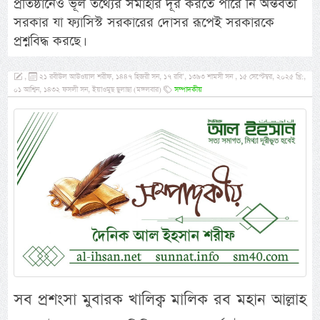
প্রতিষ্ঠানেও ভূল তথ্যের সমাহার দূর করতে পারে নি অন্তর্বর্তী
সরকার যা ফ্যাসিস্ট সরকারের দোসর রূপেই সরকারকে
প্রশ্নবিদ্ধ করছে।
,
২১ রবীউল আউওয়াল শরীফ, ১৪৪৭ হিজরী সন, ১৭ রবি’, ১৩৯৩ শামসী সন , ১৫ সেপ্টেম্বর, ২০২৫ খ্রি:,
০১ আশ্বিন, ১৪৩২ ফসলী সন, ইয়াওমুছ ছুলাছা (মঙ্গলবার)
সম্পাদকীয়
সব প্রশংসা মুবারক খালিক্ব মালিক রব মহান আল্লাহ