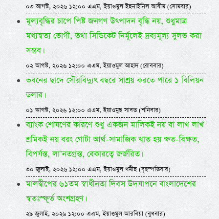
০৩ আগস্ট, ২০২৬ ১২:০০ এএম, ইয়াওমুল ইছনাইনিল আযীম (সোমবার)
মূল্যবৃদ্ধির চাপে পিষ্ট জনগণ উৎপাদন বৃদ্ধি নয়, শুধুমাত্র
মধ্যস্বত্য ভোগী, তথা সিন্ডিকেট নির্মূলেই দ্রব্যমূল্য সুলভ করা
সম্ভব।
০২ আগস্ট, ২০২৬ ১২:০০ এএম, ইয়াওমুল আহাদ (রোববার)
ভবনের ছাদে সৌরবিদ্যুৎ বছরে সাশ্রয় করতে পারে ১ বিলিয়ন
ডলার।
০১ আগস্ট, ২০২৬ ১২:০০ এএম, ইয়াওমুছ সাবত (শনিবার)
ব্যাংক শোষণের কারণে শুধু একজন মালিকই নয় বা লাখ লাখ
শ্রমিকই নয় বরং গোটা আর্থ-সামাজিক খাত হয় ক্ষত-বিক্ষত,
বিপর্যস্ত, লা’নতগ্রস্ত, বেকারত্বে জর্জরিত।
৩০ জুলাই, ২০২৬ ১২:০০ এএম, ইয়াওমুল খমীছ (বৃহস্পতিবার)
মালদ্বীপের ৬১তম স্বাধীনতা দিবস উদযাপনে বাংলাদেশের
স্বতঃস্ফূর্ত অংশগ্রহণ।
২৯ জুলাই, ২০২৬ ১২:০০ এএম, ইয়াওমুল আরবিয়া (বুধবার)