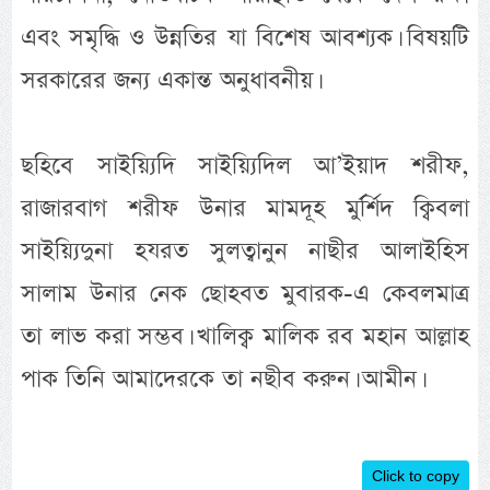
এবং সমৃদ্ধি ও উন্নতির যা বিশেষ আবশ্যক। বিষয়টি
সরকারের জন্য একান্ত অনুধাবনীয়।
ছহিবে সাইয়্যিদি সাইয়্যিদিল আ’ইয়াদ শরীফ,
রাজারবাগ শরীফ উনার মামদূহ মুর্র্শিদ ক্বিবলা
সাইয়্যিদুনা হযরত সুলত্বানুন নাছীর আলাইহিস
সালাম উনার নেক ছোহবত মুবারক-এ কেবলমাত্র
তা লাভ করা সম্ভব। খালিক্ব মালিক রব মহান আল্লাহ
পাক তিনি আমাদেরকে তা নছীব করুন। আমীন।
Click to copy