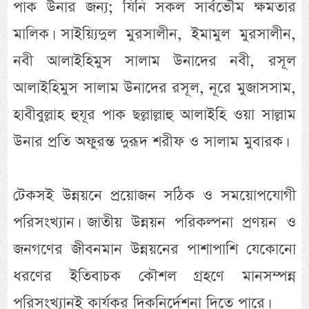
পাক উনার জন্য; যিনি সকল সার্বভৌম ক্ষমতার
মালিক। সাইয়্যিদুল মুরসালীন, ইমামুল মুরসালীন,
নবী আলাইহিমুস সালাম উনাদের নবী, রসূল
আলাইহিমুস সালাম উনাদের রসূল, নূরে মুজাসসাম,
হাবীবুল্লাহ হুযূর পাক ছল্লাল্লাহু আলাইহি ওয়া সাল্লাম
উনার প্রতি অফুরন্ত দুরূদ শরীফ ও সালাম মুবারক।
টেকসই উন্নয়নে প্রয়োজন সঠিক ও সময়োপযোগী
পরিসংখ্যান। জাতীয় উন্নয়ন পরিকল্পনা প্রণয়ন ও
জনগণের জীবনমান উন্নয়নের পাশাপাশি যেকোনো
ধরণের ইতিবাচক কৌশল গ্রহণে মানসম্পন্ন
পরিসংখ্যানই কার্যকর দিকনির্দেশনা দিতে পারে।