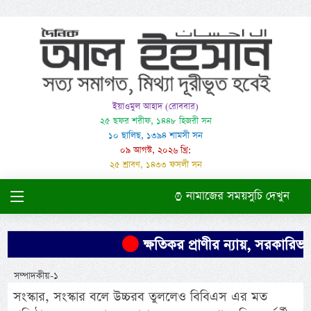
ইয়াওমুল আহাদ (রোববার)
২৫ ছফর শরীফ, ১৪৪৮ হিজরী সন
১০ ছালিছ, ১৩৯৪ শামসী সন
০৯ আগস্ট, ২০২৬ খ্রি:
২৫ শ্রাবণ, ১৪৩৩ ফসলী সন
নামাজের সময়সুচি দেখুন
ক্ষতিকর প্রাণীর ন্যায়, সরকারিভাব
সম্পাদকীয়-১
সংস্কার, সংস্কার বলে উচ্চরব তুললেও বিবিএস এর মত