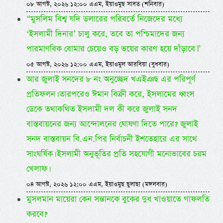
০৮ আগস্ট, ২০২৬ ১২:০০ এএম, ইয়াওমুছ সাবত (শনিবার)
“মুসলিম বিশ্ব যদি ডলারের পরিবর্তে নিজেদের মধ্যে
‘ইসলামী দিনার’ চালু করে, তবে তা পশ্চিমাদের জন্য
পারমাণবিক বোমার চেয়েও বড় ভয়ের কারণ হয়ে দাঁড়াবে।”
০৫ আগস্ট, ২০২৬ ১২:০০ এএম, ইয়াওমুল আরবিয়া (বুধবার)
আর জুলাই সনদের ৮ নং অনুচ্ছেদ খএইঞছ এর পরিপূর্ণ
প্রতিফলন। তারপরেও ঈমান বিক্রী করে, ইসলামের ধ্বংস
ডেকে তথাকথিত ইসলামী দল কী করে জুলাই সনদ
বাস্তবায়নের জন্য আন্দোলনের ঘোষণা দিতে পারে? জুলাই
সনদ বাস্তবায়ন বি.এন.পির নির্বাচনী ইশতেহারে এর সাথে
সাংঘর্ষিক। ইসলামী অনুভূতির প্রতি সহযোগী মনোভাবের চরম
খেলাফ।
০৪ আগস্ট, ২০২৬ ১২:০০ এএম, ইয়াওমুছ ছুলাছা (মঙ্গলবার)
মুসলমান মায়েরা কেন সন্তানকে বুকের দুধ খাওয়াতে গাফলতি
করবে?