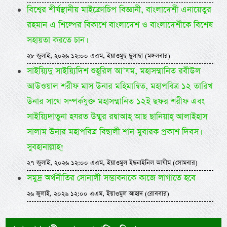
বিশ্বের শীর্ষস্থানীয় মাইক্রোচিপ বিজ্ঞানী, বাংলাদেশী এনায়েতুর
রহমান এ শিল্পের বিকাশে বাংলাদেশ ও বাংলাদেশীকে বিশেষ
সহায়তা করতে চান।
২৮ জুলাই, ২০২৬ ১২:০০ এএম, ইয়াওমুছ ছুলাছা (মঙ্গলবার)
সাইয়্যিদু সাইয়্যিদিশ শুহূরিল আ’যম, মহাসম্মানিত রবীউল
আউওয়াল শরীফ মাস উনার মহিমান্বিত, মহাপবিত্র ১২ তারিখ
উনার সাথে সম্পর্কযুক্ত মহাসম্মানিত ১২ই ছফর শরীফ এবং
সাইয়্যিদাতুনা হযরত উম্মুর রদ্বাআহ্ আছ ছানিয়াহ্ আলাইহাস
সালাম উনার মহাপবিত্র বিছালী শান মুবারক প্রকাশ দিবস।
সুবহানাল্লাহ!
২৭ জুলাই, ২০২৬ ১২:০০ এএম, ইয়াওমুল ইছনাইনিল আযীম (সোমবার)
সমুদ্র অর্থনীতির সোনালী সম্ভাবনাকে কাজে লাগাতে হবে
২৬ জুলাই, ২০২৬ ১২:০০ এএম, ইয়াওমুল আহাদ (রোববার)