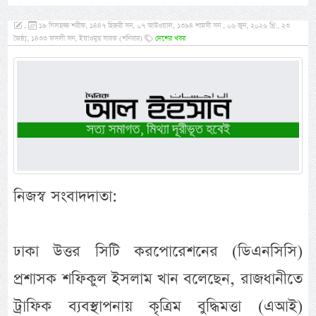
,
১৯ যিলহজ্জ শরীফ, ১৪৪৭ হিজরী সন, ০৭ আউওয়াল, ১৩৯৪ শামসী সন , ০৬ জুন, ২০২৬ খ্রি:, ২৩
জৈষ্ঠ্য, ১৪৩৩ ফসলী সন, ইয়াওমুছ সাবত (শনিবার)
দেশের খবর
নিজস্ব সংবাদদাতা:
ঢাকা উত্তর সিটি করপোরেশনের (ডিএনসিসি)
প্রশাসক শফিকুল ইসলাম খান বলেছেন, রাজধানীতে
ট্রাফিক ব্যবস্থাপনায় কৃত্রিম বুদ্ধিমত্তা (এআই)