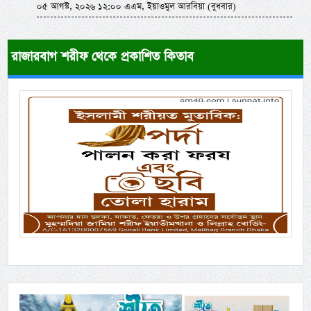
০৫ আগস্ট, ২০২৬ ১২:০০ এএম, ইয়াওমুল আরবিয়া (বুধবার)
রাজারবাগ শরীফ থেকে প্রকাশিত কিতাব
Previous
Next