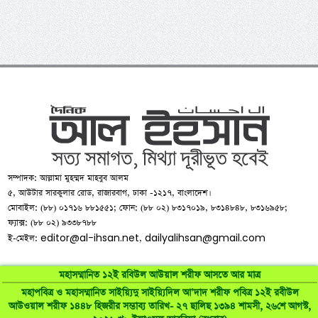
সম্পাদক: আল্লামা মুহম্মদ মাহবুব আলম
৫, আউটার সারকুলার রোড, রাজারবাগ, ঢাকা -১২১৭, বাংলাদেশ।
মোবাইল: (৮৮) ০১৭১৬ ৮৮১৫৫১; ফোন: (৮৮ ০২) ৮৩১৭০১৯, ৮৩১৪৮৪৮, ৮৩১৬৯৫৮;
ফ্যাক্স: (৮৮ ০২) ৯৩৩৮৭৮৮
editor@al-ihsan.net
dailyalihsan@gmail.com
ই-মেইল:
,
মহাসম্মানিত ১২ই রবিউল আউয়াল শরীফ আসতে আর মাত্র
মহাপবিত্র ও মহাসম্মানিত সাইয়্যিদু সাইয়্যিদিল আ’দাদ শরীফ পবিত্র ১২ই রবীউল
আউওয়াল শরীফ ১৪৪৮ হিজরীর সম্ভাব্য তারিখ- ২৭ ছালিছ ১৩৯৪ শামসী, ২৬শে আগস্ট,
©
al-ihsan.net
2007-2026. All Rights Reserved | Developed by: