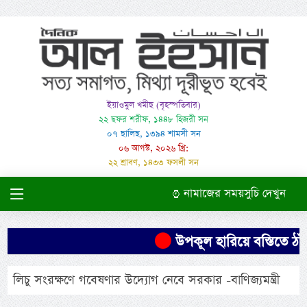
ইয়াওমুল খমীছ (বৃহস্পতিবার)
২২ ছফর শরীফ, ১৪৪৮ হিজরী সন
০৭ ছালিছ, ১৩৯৪ শামসী সন
০৬ আগস্ট, ২০২৬ খ্রি:
২২ শ্রাবণ, ১৪৩৩ ফসলী সন
নামাজের সময়সুচি দেখুন
উপকূল হারিয়ে বস্তিতে ঠাঁই, খ
লিচু সংরক্ষণে গবেষণার উদ্যোগ নেবে সরকার -বাণিজ্যমন্ত্রী