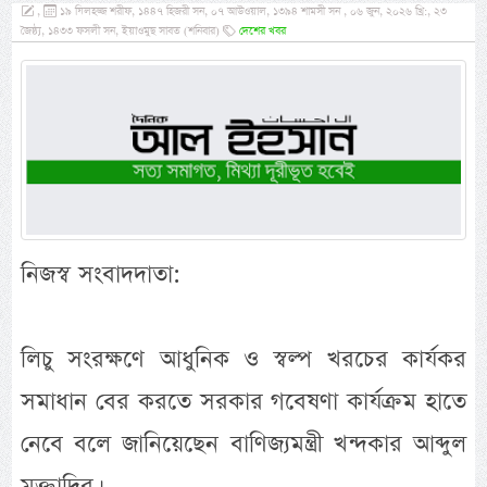
,
১৯ যিলহজ্জ শরীফ, ১৪৪৭ হিজরী সন, ০৭ আউওয়াল, ১৩৯৪ শামসী সন , ০৬ জুন, ২০২৬ খ্রি:, ২৩
জৈষ্ঠ্য, ১৪৩৩ ফসলী সন, ইয়াওমুছ সাবত (শনিবার)
দেশের খবর
নিজস্ব সংবাদদাতা:
লিচু সংরক্ষণে আধুনিক ও স্বল্প খরচের কার্যকর
সমাধান বের করতে সরকার গবেষণা কার্যক্রম হাতে
নেবে বলে জানিয়েছেন বাণিজ্যমন্ত্রী খন্দকার আব্দুল
মুক্তাদির।