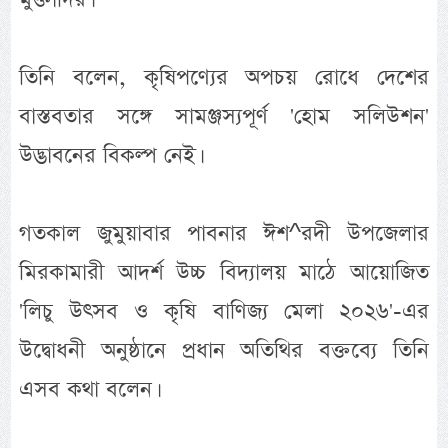
তিনি বলেন, কৃষিপণ্যের অপচয় রোধে দেশের
বাস্তবতার সঙ্গে সামঞ্জস্যপূর্ণ 'হোম সলিউশন'
উদ্ভাবনের বিকল্প নেই।
গতকাল জুমুয়াবার পাবনার ঈশ^রদী উপজেলার
মিরকামারী আদর্শ উচ্চ বিদ্যালয় মাঠে আয়োজিত
'লিচু উৎসব ও কৃষি বাণিজ্য মেলা ২০২৬'-এর
উদ্বোধনী অনুষ্ঠানে প্রধান অতিথির বক্তব্যে তিনি
এসব কথা বলেন।