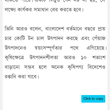
থাকতে পারে। একটি লিচুও যেন নষ্ট না হয়, সে
লক্ষ্যে কার্যকর সমাধান বের করতে হবে।
তিনি আরও বলেন, বাংলাদেশ বর্তমানে বছরে প্রায়
চার কোটি টন চাল উৎপাদন করছে এবং পেঁয়াজ
উৎপাদনেও স্বয়ংসম্পূর্ণতার পথে এগিয়েছে।
কৃষিক্ষেত্রে উৎপাদনশীলতা আরও ১০ শতাংশ
বাড়ানো সম্ভব হলে অনেক কৃষিপণ্য বিদেশেও
রপ্তানি করা যাবে।
Click to copy