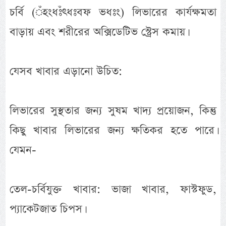
চর্বি (ঁহংধঃঁৎধঃবফ ভধঃং) লিভারের কার্যক্ষমতা
বাড়ায় এবং শরীরের অক্সিডেটিভ স্ট্রেস কমায়।
যেসব খাবার এড়ানো উচিত:
লিভারের সুস্থতার জন্য সুষম খাদ্য প্রয়োজন, কিন্তু
কিছু খাবার লিভারের জন্য ক্ষতিকর হতে পারে।
যেমন-
তেল-চর্বিযুক্ত খাবার: ভাজা খাবার, ফাস্টফুড,
প্যাকেটজাত চিপস।