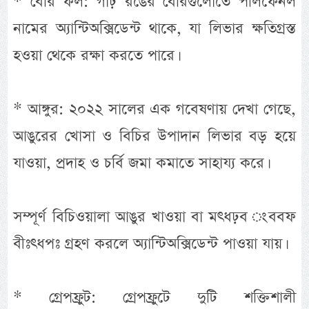
* বেরি ফল: গাঢ় রঙের বেরিগুলোতে পলিফেনল
নামের অ্যান্টিঅক্সিডেন্ট থাকে, যা লিভার ক্ষতিগ্রস্ত
হওয়া থেকে রক্ষা করতে পারে।
* আঙ্গুর: ২০২২ সালের এক গবেষণায় দেখা গেছে,
আঙুরের খোসা ও বিচির উপাদান লিভার বড় হয়ে
যাওয়া, প্রদাহ ও চর্বি জমা কমাতে সাহায্য করে।
সম্পূর্ণ বিচিওয়ালা আঙুর খাওয়া বা মৎধঢ়ব ংববফ
বীঃৎধপঃ গ্রহণ করলে অ্যান্টিঅক্সিডেন্ট পাওয়া যায়।
* গ্রেপফ্রুট: গ্রেপফ্রুটে দুটি শক্তিশালী