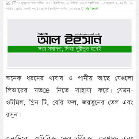
,
১১ জুমাদাল ঊলা শরীফ, ১৪৪৭ হিজরী সন, ০৫ সাদিস, ১৩৯৩ শামসী সন , ০৩ নভেম্বর, ২০২৫ খ্রি:, ১৮
কার্তিক, ১৪৩২ ফসলী সন, ইয়াওমুল ইছনাইনিল আযীম (সোমবার)
পাঁচ মিশালী
অনেক ধরনের খাবার ও পানীয় আছে যেগুলো
লিভারের যতœ নিতে সাহায্য করে। যেমন-
ওটমিল, গ্রিন টি, বেরি ফল, জয়তুনের তেল এবং
রসুন।
অন্যদিকে, অতিরিক্ত তেল-চর্বিযুক্ত, লবণাক্ত এবং