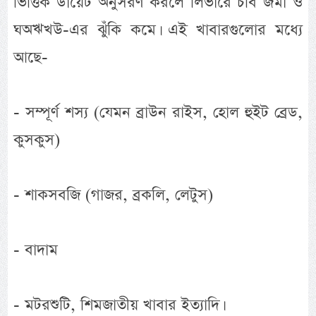
ভিত্তিক ডায়েট অনুসরণ করলে লিভারে চর্বি জমা ও
ঘঅঋখউ-এর ঝুঁকি কমে। এই খাবারগুলোর মধ্যে
আছে-
- সম্পূর্ণ শস্য (যেমন ব্রাউন রাইস, হোল হুইট ব্রেড,
কুসকুস)
- শাকসবজি (গাজর, ব্রকলি, লেটুস)
- বাদাম
- মটরশুটি, শিমজাতীয় খাবার ইত্যাদি।