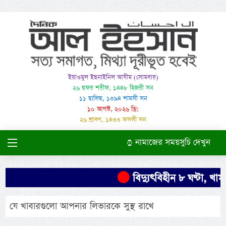
ইয়াওমুল ইছনাইনিল আযীম (সোমবার)
২৬ ছফর শরীফ, ১৪৪৮ হিজরী সন
১১ ছালিছ, ১৩৯৪ শামসী সন
১০ আগস্ট, ২০২৬ খ্রি:
২৬ শ্রাবণ, ১৪৩৩ ফসলী সন
নামাজের সময়সুচি দেখুন
বিদ্যুৎবিহীন ৮ ঘণ্টা, খামা
যে খাবারগুলো আপনার লিভারকে সুস্থ রাখে