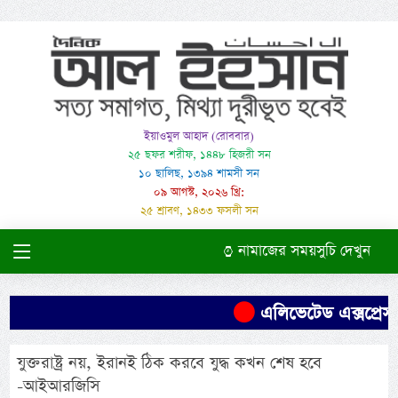
ইয়াওমুল আহাদ (রোববার)
২৫ ছফর শরীফ, ১৪৪৮ হিজরী সন
১০ ছালিছ, ১৩৯৪ শামসী সন
০৯ আগস্ট, ২০২৬ খ্রি:
২৫ শ্রাবণ, ১৪৩৩ ফসলী সন
নামাজের সময়সুচি দেখুন
এলিভেটেড এক্সপ্রেসও
যুক্তরাষ্ট্র নয়, ইরানই ঠিক করবে যুদ্ধ কখন শেষ হবে
-আইআরজিসি