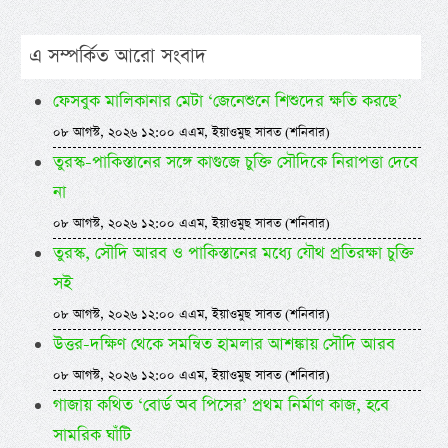
এ সম্পর্কিত আরো সংবাদ
ফেসবুক মালিকানার মেটা ‘জেনেশুনে শিশুদের ক্ষতি করছে’
০৮ আগস্ট, ২০২৬ ১২:০০ এএম, ইয়াওমুছ সাবত (শনিবার)
তুরস্ক-পাকিস্তানের সঙ্গে কাগুজে চুক্তি সৌদিকে নিরাপত্তা দেবে
না
০৮ আগস্ট, ২০২৬ ১২:০০ এএম, ইয়াওমুছ সাবত (শনিবার)
তুরস্ক, সৌদি আরব ও পাকিস্তানের মধ্যে যৌথ প্রতিরক্ষা চুক্তি
সই
০৮ আগস্ট, ২০২৬ ১২:০০ এএম, ইয়াওমুছ সাবত (শনিবার)
উত্তর-দক্ষিণ থেকে সমন্বিত হামলার আশঙ্কায় সৌদি আরব
০৮ আগস্ট, ২০২৬ ১২:০০ এএম, ইয়াওমুছ সাবত (শনিবার)
গাজায় কথিত ‘বোর্ড অব পিসের’ প্রথম নির্মাণ কাজ, হবে
সামরিক ঘাঁটি