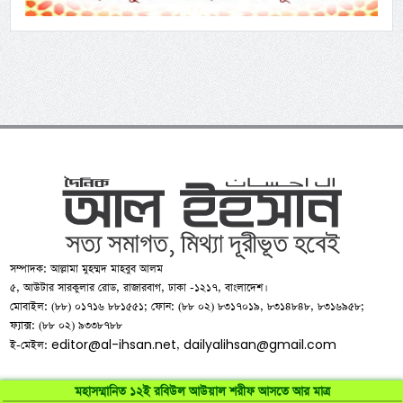
সম্পাদক: আল্লামা মুহম্মদ মাহবুব আলম
৫, আউটার সারকুলার রোড, রাজারবাগ, ঢাকা -১২১৭, বাংলাদেশ।
মোবাইল: (৮৮) ০১৭১৬ ৮৮১৫৫১; ফোন: (৮৮ ০২) ৮৩১৭০১৯, ৮৩১৪৮৪৮, ৮৩১৬৯৫৮;
ফ্যাক্স: (৮৮ ০২) ৯৩৩৮৭৮৮
editor@al-ihsan.net
dailyalihsan@gmail.com
ই-মেইল:
,
মহাসম্মানিত ১২ই রবিউল আউয়াল শরীফ আসতে আর মাত্র