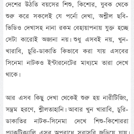
দেশের উঠতি বয়সের শিশু, কিশোর, যুবক থেকে
শুরু করে সকলেই যে পর্নো দেখা, অশ্লীল ছবি-
ভিডিও দেখাসহ নানা রকম বেহায়াপনায় যুক্ত হচ্ছে
সেটা কারোই অজানা নয়। শুধু এসবই নয়, খুন-
খারাবি, চুরি-ডাকাতি কিভাবে করা যায় এসবের
সিনেমা নাটকও ইন্টারনেটের মাধ্যমে তারা দেখে
থাকে।
আর এসব কিছু দেখা থেকেই শুরু হয় নারীটিজিং,
সম্ভ্রম হরণে, শ্লীলতাহানি। আবার খুন খারাবি, চুরি-
ডাকাতির নাটক-সিনেমা দেখে শিশু-কিশোররা
প্র্যাকটিক্যালি এসব অপরাধে সরাসরি জড়িয়ে যায়।