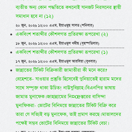
ব্যতীত অন্য কোন পদ্ধতিতে কখনোই যানজট নিরসনের স্থায়ী
সমাধান হবে না (১২)
২০ জুন, ২০২৬ ১২:০০ এএম, ইয়াওমুছ সাবত (শনিবার)
একবিংশ শতাব্দীর কৌশলগত প্রতিরক্ষা রূপরেখা (২)
১৮ জুন, ২০২৬ ১২:০০ এএম, ইয়াওমুল খমীছ (বৃহস্পতিবার)
একবিংশ শতাব্দীর কৌশলগত প্রতিরক্ষা রূপরেখা (১)
১৭ জুন, ২০২৬ ১২:০০ এএম, ইয়াওমুল আরবিয়া (বুধবার)
জান্নাতের টিকিট বিক্রিকারী জামাতীরা কী মনে করে?
বেহেশতে- যাওয়ার প্রস্তুতি হিসেবেই দুনিয়াতেই হারাম মদের
সাথে সম্পৃক্ত থাকা উচিত! নাউযুবিল্লাহ। বিএনপির ভাষায়
জামাত মুনাফেক। জাহান্নামের নি¤œস্তরের বাসিন্দা
মুনাফিকরা- ভোটের বিনিময়ে জান্নাতের টিকিট বিক্রি করে
তারা যে সত্যিই বড় মুনাফেক, তাই প্রমাণ করছে। মাতালদের
পক্ষেই সম্ভব ভোটের বিনিময়ে জান্নাতের টিকিট বেচা।