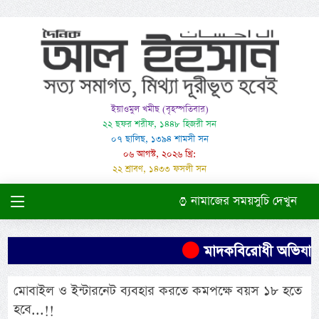
ইয়াওমুল খমীছ (বৃহস্পতিবার)
২২ ছফর শরীফ, ১৪৪৮ হিজরী সন
০৭ ছালিছ, ১৩৯৪ শামসী সন
০৬ আগস্ট, ২০২৬ খ্রি:
২২ শ্রাবণ, ১৪৩৩ ফসলী সন
নামাজের সময়সুচি দেখুন
মাদকবিরোধী অভিযানে এ
মোবাইল ও ইন্টারনেট ব্যবহার করতে কমপক্ষে বয়স ১৮ হতে
হবে...!!