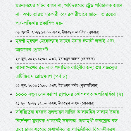
মন্ত্রনালয়ের সচিব জানে না, অধিদপ্তরের ট্রেড পরিচালক জানে
না- অথচ ভারত সরকারী-বেসরকারীভাবে জানে- ভারতের
পত্র-পত্রিকায় প্রকাশিত হয়-
০৮ জুলাই, ২০২৬ ১২:০০ এএম, ইয়াওমুল আরবিয়া (বুধবার)
মুনশী মুহম্মদ মেহেরুল্লাহ সাহেব উনার ঈমানী লড়াই এবং
আজকের প্রেক্ষাপট
২৮ জুন, ২০২৬ ১২:০০ এএম, ইয়াওমুল আহাদ (রোববার)
বাংলাদেশের ৫০ লক্ষ পদাতিক বাহিনীর জন্য ৩য় প্রজন্মের
এটিজিএম রোডম্যাপ (পর্ব ৮)
২৫ জুন, ২০২৬ ১২:০০ এএম, ইয়াওমুল খমীছ (বৃহস্পতিবার)
১০০০ নতুন সেনাক্যাম্প স্থাপনের কৌশলগত অপরিহার্যতা (২)
২১ জুন, ২০২৬ ১২:০০ এএম, ইয়াওমুল আহাদ (রোববার)
সাইয়্যিদুনা হযরত সুলত্বানুন নাছির আলাইহিস সালাম উনার
নির্দেশনা মুবারক পালনেই সফলতা। ঢাকামুখী জনস্রোত বন্ধ
এবং ঢাকা শহরের প্রশাসনিক ও প্রাতিষ্ঠানিক বিকেন্দ্রীকরণ