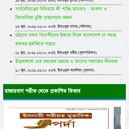
১৬ জুন, ২০২৬ ১২:০০ এএম, ইয়াওমুছ ছুলাছা (মঙ্গলবার)
সার্বভৌমত্বের বিনিময়ে কী পাচ্ছি আমরা? - আকসা ও
জিসোমিয়া চুক্তি প্রত্যাখ্যান করুন
১৩ জুন, ২০২৬ ১২:০০ এএম, ইয়াওমুছ সাবত (শনিবার)
চট্টগ্রাম বন্দর বিদেশীদের ইজারা দিলে বাংলাদেশ যে সমস্ত
গুরুতর হুমকিতে পড়বে
১১ জুন, ২০২৬ ১২:০০ এএম, ইয়াওমুল খমীছ (বৃহস্পতিবার)
উত্তরাঞ্চলে এক ভয়ংকর চক্রান্ত ও আলেম সমাজের নীরবতা
১০ জুন, ২০২৬ ১২:০০ এএম, ইয়াওমুল আরবিয়া (বুধবার)
রাজারবাগ শরীফ থেকে প্রকাশিত কিতাব