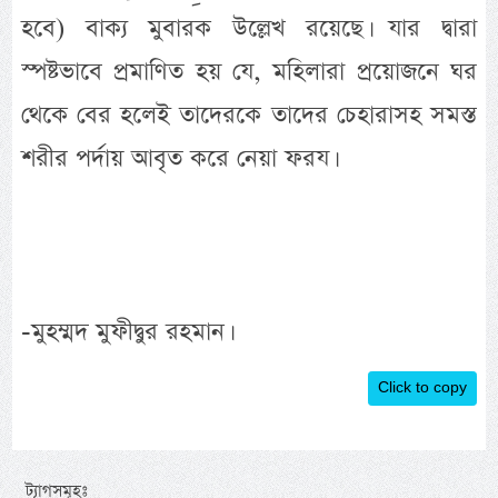
হবে) বাক্য মুবারক উল্লেখ রয়েছে। যার দ্বারা
স্পষ্টভাবে প্রমাণিত হয় যে, মহিলারা প্রয়োজনে ঘর
থেকে বের হলেই তাদেরকে তাদের চেহারাসহ সমস্ত
শরীর পর্দায় আবৃত করে নেয়া ফরয।
-মুহম্মদ মুফীদ্বুর রহমান।
Click to copy
ট্যাগসমূহঃ