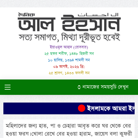
ইয়াওমুল আহাদ (রোববার)
২৫ ছফর শরীফ, ১৪৪৮ হিজরী সন
১০ ছালিছ, ১৩৯৪ শামসী সন
০৯ আগস্ট, ২০২৬ খ্রি:
২৫ শ্রাবণ, ১৪৩৩ ফসলী সন
নামাজের সময়সুচি দেখুন
ইসলামকে আমরা ইসলামের 
মহিলাদের জন্য হাত, পা ও চেহারা আবৃত করে ঘর থেকে বের
হওয়া ফরয। খোলা রেখে বের হওয়া হারাম, জায়েয বলা কুফরী