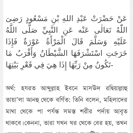
عَنْ حَضْرَتْ عَبْدِ اللهِ بْنِ مَسْعُودٍ رَضِىَ
اللّٰهُ تَعَالٰى عَنْه عَنِ النَّبِيِّ صَلَّى اللَّهُ
عَلَيْهِ وَسَلَّمَ قَالَ الْمَرْأَةُ عَوْرَةٌ فَإِذَا
خَرَجَتِ اسْتَشْرَفَهَا الشَّيْطَانُ وَأَقْرَبُ مَا
تَكُونُ مِنْ رَبِّهَا إِذَا هِيَ فِي قَعْرِ بَيْتِهَا-
অর্থ: হযরত আব্দুল্লাহ ইবনে মাসঊদ রদ্বিয়াল্লাহু
তায়া’লা আনহু থেকে বর্ণিত: তিনি বলেন, মহিলাদের
মাথা থেকে পা পর্যন্ত সমস্ত শরীর পর্দায় আবৃত
থাকবে। কেননা, তারা যখন ঘর থেকে বের হয়, তখন