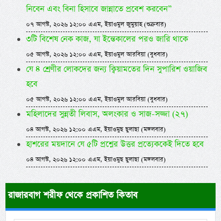
নিবেন এবং বিনা হিসাবে জান্নাতে প্রবেশ করবেন”
০৭ আগস্ট, ২০২৬ ১২:০০ এএম, ইয়াওমুল জুমুয়াহ (শুক্রবার)
৩টি বিশেষ নেক কাজ, যা ইন্তেকালের পরও জারি থাকে
০৫ আগস্ট, ২০২৬ ১২:০০ এএম, ইয়াওমুল আরবিয়া (বুধবার)
যে ৪ শ্রেণীর লোকদের জন্য ক্বিয়ামতের দিন সুপারিশ ওয়াজিব
হবে
০৫ আগস্ট, ২০২৬ ১২:০০ এএম, ইয়াওমুল আরবিয়া (বুধবার)
মহিলাদের সুন্নতী লিবাস, অলংকার ও সাজ-সজ্জা (২৭)
০৪ আগস্ট, ২০২৬ ১২:০০ এএম, ইয়াওমুছ ছুলাছা (মঙ্গলবার)
হাশরের ময়দানে যে ৫টি প্রশ্নের উত্তর প্রত্যেককেই দিতে হবে
০৪ আগস্ট, ২০২৬ ১২:০০ এএম, ইয়াওমুছ ছুলাছা (মঙ্গলবার)
রাজারবাগ শরীফ থেকে প্রকাশিত কিতাব