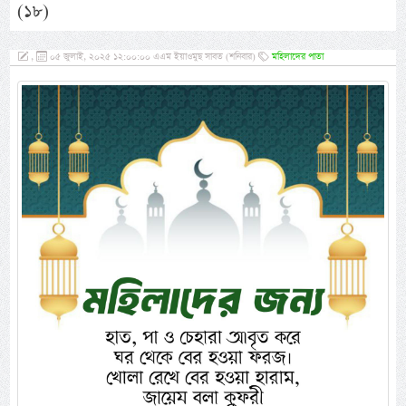
(১৮)
,
০৫ জুলাই, ২০২৫ ১২:০০:০০ এএম ইয়াওমুছ সাবত (শনিবার)
মহিলাদের পাতা