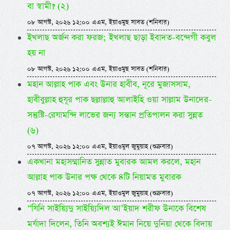
বা স্বামী? (২)
০৮ আগস্ট, ২০২৬ ১২:০০ এএম, ইয়াওমুছ সাবত (শনিবার)
ইখলাছ অর্জন করা ফরজ; ইখলাছ ছাড়া ইবাদত-বন্দেগী কবুল
হয় না
০৮ আগস্ট, ২০২৬ ১২:০০ এএম, ইয়াওমুছ সাবত (শনিবার)
মহান আল্লাহ পাক এবং উনার হাবীব, নূরে মুজাসসাম,
হাবীবুল্লাহ হুযূর পাক ছল্লাল্লাহু আলাইহি ওয়া সাল্লাম উনাদের-
সন্তুষ্টি-রেযামন্দি লাভের জন্য সন্তান প্রতিপালন করা সুন্নত
(৬)
০৭ আগস্ট, ২০২৬ ১২:০০ এএম, ইয়াওমুল জুমুয়াহ (শুক্রবার)
একখানা মহাসম্মানিত সুন্নাত মুবারক আমল করলে, মহান
আল্লাহ পাক উনার পক্ষ থেকে ৪টি নিয়ামত মুবারক
০৭ আগস্ট, ২০২৬ ১২:০০ এএম, ইয়াওমুল জুমুয়াহ (শুক্রবার)
“যিনি সাইয়্যিদু সাইয়্যিদিল আ’ইয়াদ শরীফ উনাকে বিশেষ
মর্যাদা দিলেন, তিনি অবশ্যই ঈমান নিয়ে দুনিয়া থেকে বিদায়