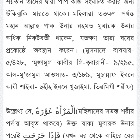
শয়তান তাদের দ্বারা পাপ কাজ সংঘটিত করার জন্য
উঁকিঝুঁকি মারতে থাকে। মহিলারা ততক্ষণ পর্যন্ত
মহান আল্লাহ পাক উনার রহমত মুবারক উনার
অধিক নিকটবর্তী থাকেন, যতক্ষণ তারা ঘরের
প্রকোষ্ঠে অবস্থান করেন। (মুসনাদে বাযযার-
৫/৪২৮, ‘মুজামুল কাবীর লি-ত্ববারানী- ৯/২৯৫,
আল-মু’জামুল আওসাত- ৩/১৮৯, মুছান্নাফ ইবনে
আবী শাইবা- ছহীহ ইবনে খুজাইমা. তিরমিযী শরীফ)
উল্লেখ্য যে, الْمَرْأَةُ عَوْرَةٌ(মহিলাদের সমস্ত শরীর
পর্দায় আবৃত থাকবে) উক্ত বাক্য মুবারক উনার
পরেই فَإِذَا خَرَجَتِ (যখন ঘর থেকে বাহিরে বের