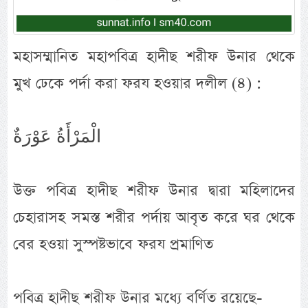
মহাসম্মানিত মহাপবিত্র হাদীছ শরীফ উনার থেকে
মুখ ঢেকে পর্দা করা ফরয হওয়ার দলীল (৪) :
الْمَرْأَةُ عَوْرَةٌ
উক্ত পবিত্র হাদীছ শরীফ উনার দ্বারা মহিলাদের
চেহারাসহ সমস্ত শরীর পর্দায় আবৃত করে ঘর থেকে
বের হওয়া সুস্পষ্টভাবে ফরয প্রমাণিত
পবিত্র হাদীছ শরীফ উনার মধ্যে বর্ণিত রয়েছে-