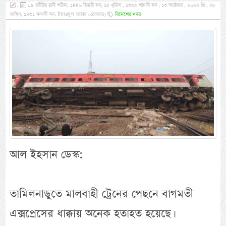
,
০৯ রবীউছ ছানী শরীফ, ১৪৪৬ হিজরী সন, ১৫ খ্বমিস , ১৩৯২ শামসী সন , ১৩ অক্টোবর , ২০২৪ খ্রি:, ২৮
আশ্বিন, ১৪৩১ ফসলী সন, ইয়াওমুল আহাদ (রোববার)
বিদেশের খবর
আল ইহসান ডেস্ক:
তামিলনাডুতে মালবাহী ট্রেনের পেছনে বাগমতী
এক্সপ্রেসের ধাক্কায় অনেক হতাহত হয়েছে।