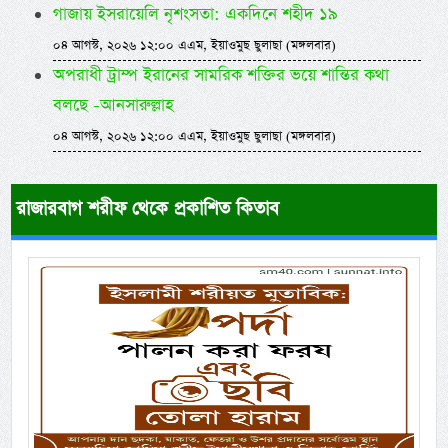
গাজায় ইসরায়েলি নৃশংসতা: একদিনে শহীদ ১৯
০৪ আগস্ট, ২০২৬ ১২:০০ এএম, ইয়াওমুছ ছুলাছা (মঙ্গলবার)
অপরাধী ট্রাম্প ইরানের সামরিক শক্তির ভয়ে শান্তির কথা
বলছে -আনসারুল্লাহ
০৪ আগস্ট, ২০২৬ ১২:০০ এএম, ইয়াওমুছ ছুলাছা (মঙ্গলবার)
রাজারবাগ শরীফ থেকে প্রকাশিত কিতাব
Previous
Next