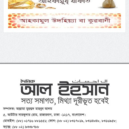
সম্পাদক: আল্লামা মুহম্মদ মাহবুব আলম
৫, আউটার সারকুলার রোড, রাজারবাগ, ঢাকা -১২১৭, বাংলাদেশ।
মোবাইল: (৮৮) ০১৭১৬ ৮৮১৫৫১; ফোন: (৮৮ ০২) ৮৩১৭০১৯, ৮৩১৪৮৪৮, ৮৩১৬৯৫৮;
ফ্যাক্স: (৮৮ ০২) ৯৩৩৮৭৮৮