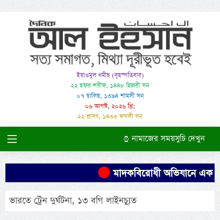
ইয়াওমুল খমীছ (বৃহস্পতিবার)
২২ ছফর শরীফ, ১৪৪৮ হিজরী সন
০৭ ছালিছ, ১৩৯৪ শামসী সন
০৬ আগস্ট, ২০২৬ খ্রি:
২২ শ্রাবণ, ১৪৩৩ ফসলী সন
নামাজের সময়সুচি দেখুন
মাদকবিরোধী অভিযানে এক ব্যক
ভারতে ট্রেন দুর্ঘটনা, ১৩ বগি লাইনচ্যুত