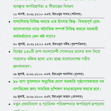
ব্যবস্থার অপরিহার্যতা ও সীমান্তের বিবরণ
০১ আগস্ট, ২০২৬ ১২:০০ এএম, ইয়াওমুছ সাবত (শনিবার)
বাল্যবিবাহ নিষিদ্ধ করতে এত উৎসাহ কিন্তু- বিবাহপূর্ব প্রেম-
ভালোবাসার নামে অনৈতিক সম্পর্ক নিষিদ্ধ করতে সরকারী
কর্মকর্তাদের কেন কষ্ট লাগে?
৩০ জুলাই, ২০২৬ ১২:০০ এএম, ইয়াওমুল খমীছ (বৃহস্পতিবার)
বিশ্বের ১৩০টি দেশ বাংলাদেশী পোলাওর চালের স্বাদ নিতে
পারলেও বঞ্চিত হলো এবং হচ্ছে বাংলাদেশের গরীব
জনসাধারণ।
২৯ জুলাই, ২০২৬ ১২:০০ এএম, ইয়াওমুল আরবিয়া (বুধবার)
৯৮ ভাগ মুসলমান অধ্যুষিত দেশে সরকারি পৃষ্ঠপোষকতায় সব
নাগরিকের জন্য সামরিক প্রশিক্ষণ বাধ্যতামূলক করতে হবে।
২৬ জুলাই, ২০২৬ ১২:০০ এএম, ইয়াওমুল আহাদ (রোববার)
নতুন সেনানিবাস ও গ্যারিসন পরিকল্পনার অপরিহার্য রূপরেখা