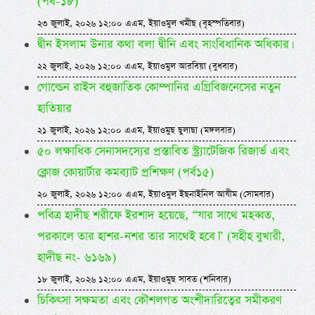
(পর্ব-১৮)
২৩ জুলাই, ২০২৬ ১২:০০ এএম, ইয়াওমুল খমীছ (বৃহস্পতিবার)
দ্বীন ইসলাম উনার কথা বলা দ্বীনি এবং সাংবিধানিক অধিকার।
২২ জুলাই, ২০২৬ ১২:০০ এএম, ইয়াওমুল আরবিয়া (বুধবার)
গোল্ডেন রাইস বহুজাতিক কোম্পানির এগ্রিবিজনেসের নতুন
হাতিয়ার
২১ জুলাই, ২০২৬ ১২:০০ এএম, ইয়াওমুছ ছুলাছা (মঙ্গলবার)
৫০ লক্ষাধিক সেনাসদস্যের প্রস্তাবিত স্ট্র্যাটেজিক রিজার্ভ এবং
ক্লোজ কোয়ার্টার কমব্যাট প্রশিক্ষণ (পর্ব১৫)
২০ জুলাই, ২০২৬ ১২:০০ এএম, ইয়াওমুল ইছনাইনিল আযীম (সোমবার)
পবিত্র হাদীছ শরীফে ইরশাদ হয়েছে, “যার সাথে মহব্বত,
পরকালে তার হাশর-নশর তার সাথেই হবে।” (সহীহ বুখারী,
হাদীছ নং- ৬১৬৯)
১৮ জুলাই, ২০২৬ ১২:০০ এএম, ইয়াওমুছ সাবত (শনিবার)
চিকিৎসা সক্ষমতা এবং কৌশলগত অংশীদারিত্বের সমীকরণ