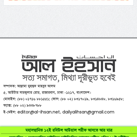
সম্পাদক: আল্লামা মুহম্মদ মাহবুব আলম
৫, আউটার সারকুলার রোড, রাজারবাগ, ঢাকা -১২১৭, বাংলাদেশ।
মোবাইল: (৮৮) ০১৭১৬ ৮৮১৫৫১; ফোন: (৮৮ ০২) ৮৩১৭০১৯, ৮৩১৪৮৪৮, ৮৩১৬৯৫৮;
ফ্যাক্স: (৮৮ ০২) ৯৩৩৮৭৮৮
editor@al-ihsan.net
dailyalihsan@gmail.com
ই-মেইল:
,
মহাসম্মানিত ১২ই রবিউল আউয়াল শরীফ আসতে আর মাত্র