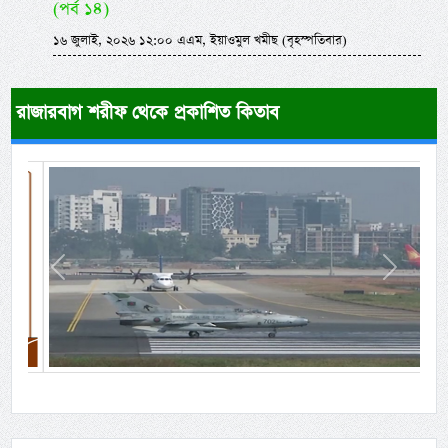
(পর্ব ১৪)
১৬ জুলাই, ২০২৬ ১২:০০ এএম, ইয়াওমুল খমীছ (বৃহস্পতিবার)
রাজারবাগ শরীফ থেকে প্রকাশিত কিতাব
Previous
Next