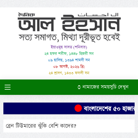
ইয়াওমুছ সাবত (শনিবার)
২৪ ছফর শরীফ, ১৪৪৮ হিজরী সন
০৯ ছালিছ, ১৩৯৪ শামসী সন
০৮ আগস্ট, ২০২৬ খ্রি:
২৪ শ্রাবণ, ১৪৩৩ ফসলী সন
নামাজের সময়সুচি দেখুন
বাংলাদেশের ৫০ হাজার এক
ব্রেন টিউমারের ঝুঁকি বেশি কাদের?