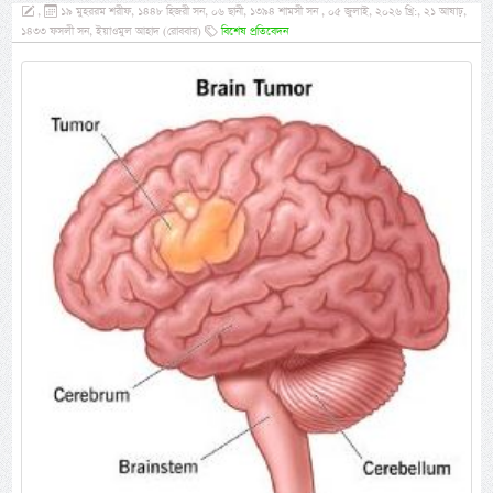
,
১৯ মুহররম শরীফ, ১৪৪৮ হিজরী সন, ০৬ ছানী, ১৩৯৪ শামসী সন , ০৫ জুলাই, ২০২৬ খ্রি:, ২১ আষাঢ়,
১৪৩৩ ফসলী সন, ইয়াওমুল আহাদ (রোববার)
বিশেষ প্রতিবেদন