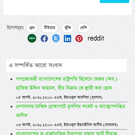
ট্যাগসমূহঃ
ব্রেন
টিউমার
ঝুঁকি
বেশি
এ সম্পর্কিত আরো সংবাদ
গণপ্রজাতন্ত্রী বাংলাদেশের রাষ্ট্রপতি হিসেবে মেজর (অব.)
হাফিজ উদ্দিন আহমদ, বীর বিক্রম কে স্থায়ী করা হোক
০৫ আগস্ট, ২০২৬ ১২:০০ এএম, ইয়াওমুল আরবিয়া (বুধবার)
নেপালসহ বৈশ্বিক প্রেক্ষাপটে মুসলিম সংকট ও আত্মোপলব্ধির
তাগিদ
০৩ আগস্ট, ২০২৬ ১২:০০ এএম, ইয়াওমুল ইছনাইনিল আযীম (সোমবার)
বাংলাদেশের ভূ-রাজনৈতিক নিরাপত্তা রক্ষায় স্মার্ট সীমান্ত