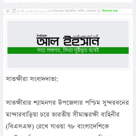
,
১২ মে, ২০২৫ ১২:০০:০০ এএম ইয়াওমুল ইছনাইনিল আযীম (সোমবার)
বিদেশের খবর
সাতক্ষীরা সংবাদদাতা:
সাতক্ষীরার শ্যামনগর উপজেলার পশ্চিম সুন্দরবনের
মান্দারবাড়িয়া চরে ভারতীয় সীমান্তরক্ষী বাহিনীর
(বিএসএফ) রেখে যাওয়া ৭৮ বাংলাদেশিকে