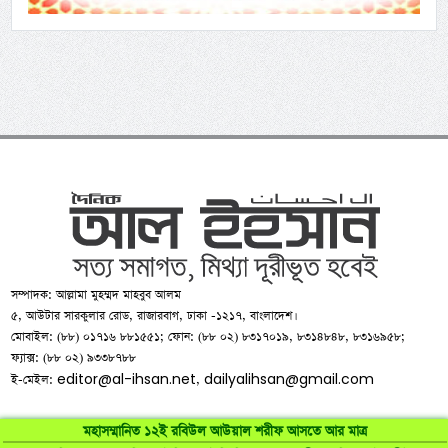
সম্পাদক: আল্লামা মুহম্মদ মাহবুব আলম
৫, আউটার সারকুলার রোড, রাজারবাগ, ঢাকা -১২১৭, বাংলাদেশ।
মোবাইল: (৮৮) ০১৭১৬ ৮৮১৫৫১; ফোন: (৮৮ ০২) ৮৩১৭০১৯, ৮৩১৪৮৪৮, ৮৩১৬৯৫৮;
ফ্যাক্স: (৮৮ ০২) ৯৩৩৮৭৮৮
editor@al-ihsan.net
dailyalihsan@gmail.com
ই-মেইল:
,
মহাসম্মানিত ১২ই রবিউল আউয়াল শরীফ আসতে আর মাত্র