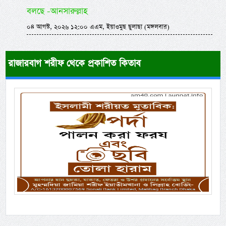
বলছে -আনসারুল্লাহ
০৪ আগস্ট, ২০২৬ ১২:০০ এএম, ইয়াওমুছ ছুলাছা (মঙ্গলবার)
রাজারবাগ শরীফ থেকে প্রকাশিত কিতাব
Previous
Next