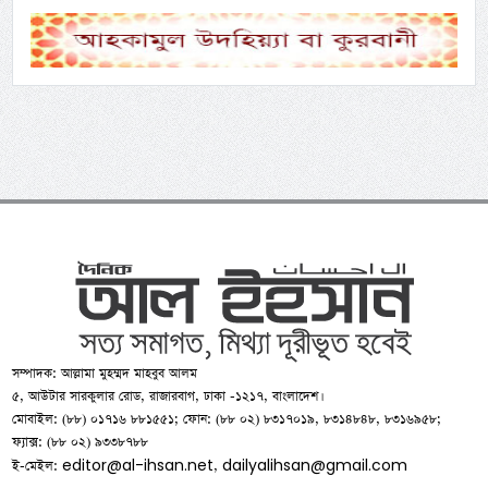
সম্পাদক: আল্লামা মুহম্মদ মাহবুব আলম
৫, আউটার সারকুলার রোড, রাজারবাগ, ঢাকা -১২১৭, বাংলাদেশ।
মোবাইল: (৮৮) ০১৭১৬ ৮৮১৫৫১; ফোন: (৮৮ ০২) ৮৩১৭০১৯, ৮৩১৪৮৪৮, ৮৩১৬৯৫৮;
ফ্যাক্স: (৮৮ ০২) ৯৩৩৮৭৮৮
editor@al-ihsan.net
dailyalihsan@gmail.com
ই-মেইল:
,