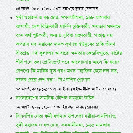
০৪ আগস্ট, ২০২৬ ১২:০০ এএম, ইয়াওমুছ ছুলাছা (মঙ্গলবার)
সুদী মহাজন ও বড় চোর, সমকামীমনা, ১৬৮ মামলার
আসামী, দেশ বিক্রিকারী মার্কিন চুক্তিকারী, ক্ষমতার মসনদে
বসে অর্থ লুটকারী, অন্যায় সুবিধা গ্রহণকারী, পাহাড় সম
অপরাধ মব-সন্ত্রাসের জনক কুখ্যাত ইউনুসের প্রতি ভীষণ
বীতশ্রদ্ধ। এই কুলাঙ্গার আবারো ক্ষমতার কেন্দ্রবিন্দুতে, রাষ্টের
শীর্ষ পদে তথা প্রেসিডেন্ট পদে আলোচনায় আসে কি করে?
নেপথ্যে কি মার্কিন দূত গর? অথচ “ব্যক্তির চেয়ে দল বড়,
দলের চেয়ে দেশ বড়”- বিএনপির শ্লোগান
০৩ আগস্ট, ২০২৬ ১২:০০ এএম, ইয়াওমুল ইছনাইনিল আযীম (সোমবার)
বাংলাদেশের সামরিক কৌশল বাড়ানো উচিত
০২ আগস্ট, ২০২৬ ১২:০০ এএম, ইয়াওমুল আহাদ (রোববার)
বিএনপির নেতা কর্মী বর্তমান উপদেষ্টা মন্ত্রীরা-এমপিরাও,
সুদী মহাজন ও বড় চোর, সমকামীমনা, ১২৬ মামলার