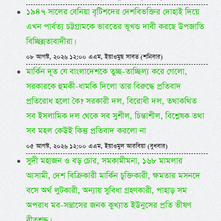
১৯৪৭ সালের বেনিয়া বৃটিশদের দেশবিভক্তির দোহাই দিয়ে
এখন পার্বত্য চট্টগ্রামকে ভারতের ভূখন্ড দাবী করছে উপজাতি
বিচ্ছিন্নতাবাদীরা।
০৮ আগস্ট, ২০২৬ ১২:০০ এএম, ইয়াওমুছ সাবত (শনিবার)
মার্কিন দূত যে বাংলাদেশকে তুচ্ছ-তাচ্ছিল্য করে গেলো,
সরকারকে হুমকী-ধামকি দিলো তার বিরুদ্ধে প্রতিবাদ
প্রতিরোধ হলো কৈ? সরকারী দল, বিরোধী দল, তথাকথিত
সব ইসলামিক দল থেকে সব সুশীল, চিন্তাশীল, বিশ্লেষক তথা
সব মহল কেউই কিন্তু প্রতিবাদ করলো না
০৫ আগস্ট, ২০২৬ ১২:০০ এএম, ইয়াওমুল আরবিয়া (বুধবার)
সুদী মহাজন ও বড় চোর, সমকামীমনা, ১৬৮ মামলার
আসামী, দেশ বিক্রিকারী মার্কিন চুক্তিকারী, ক্ষমতার মসনদে
বসে অর্থ লুটকারী, অন্যায় সুবিধা গ্রহণকারী, পাহাড় সম
অপরাধ মব-সন্ত্রাসের জনক কুখ্যাত ইউনুসের প্রতি ভীষণ
বীতশ্রদ্ধ।