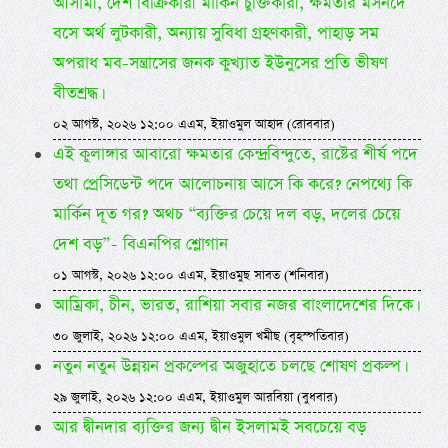
আসামী, দেশ বিক্রিকারী মার্কিন চুক্তিকারী, ক্ষমতার মসনদে
বসে অর্থ লুটকারী, অন্যায় সুবিধা গ্রহণকারী, পাহাড় সম
অপরাধ মব-সন্ত্রাসের জনক কুখ্যাত ইউনুসের প্রতি ভীষণ
বীতশ্রদ্ধ।
০২ আগস্ট, ২০২৬ ১২:০০ এএম, ইয়াওমুল আহাদ (রোববার)
এই কুলাঙ্গার আবারো ক্ষমতার কেন্দ্রবিন্দুতে, রাষ্টের শীর্ষ পদে
তথা প্রেসিডেন্ট পদে আলোচনায় আসে কি করে? নেপথ্যে কি
মার্কিন দূত গর? অথচ “ব্যক্তির চেয়ে দল বড়, দলের চেয়ে
দেশ বড়”- বিএনপির শ্লোগান
০১ আগস্ট, ২০২৬ ১২:০০ এএম, ইয়াওমুছ সাবত (শনিবার)
আম্রিকা, চীন, ভারত, রাশিয়া সবার নজর বাংলাদেশের দিকে।
৩০ জুলাই, ২০২৬ ১২:০০ এএম, ইয়াওমুল খমীছ (বৃহস্পতিবার)
নতুন নতুন উন্নয়ন প্রকল্পের অজুহাতে চলছে শোষণ প্রকল্প।
২৯ জুলাই, ২০২৬ ১২:০০ এএম, ইয়াওমুল আরবিয়া (বুধবার)
আর দ্বীনদার ব্যক্তির জন্য দ্বীন ইসলামই সবচেয়ে বড়