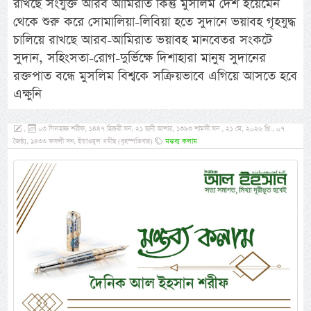
রাখছে সংযুক্ত আরব আমিরাত কিন্তু মুসলিম দেশ ইয়েমেন
থেকে শুরু করে সোমালিয়া-লিবিয়া হতে সুদানে ভয়াবহ গৃহযুদ্ধ
চালিয়ে রাখছে আরব-আমিরাত ভয়াবহ মানবেতর সংকটে
সুদান, সহিংসতা-রোগ-দুর্ভিক্ষে দিশাহারা মানুষ সুদানের
রক্তপাত বন্ধে মুসলিম বিশ্বকে সক্রিয়ভাবে এগিয়ে আসতে হবে
এক্ষুনি
,
০৩ যিলহজ্জ শরীফ, ১৪৪৭ হিজরী সন, ২১ ছানী আশার, ১৩৯৩ শামসী সন , ২১ মে, ২০২৬ খ্রি:, ০৭
জৈষ্ঠ্য, ১৪৩৩ ফসলী সন, ইয়াওমুল খমীছ (বৃহস্পতিবার)
মন্তব্য কলাম