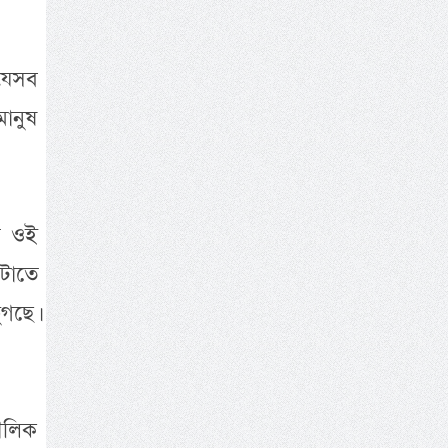
 যেসব
মানুষ
তে ওই
েটাতে
ুগছে।
মৌলিক