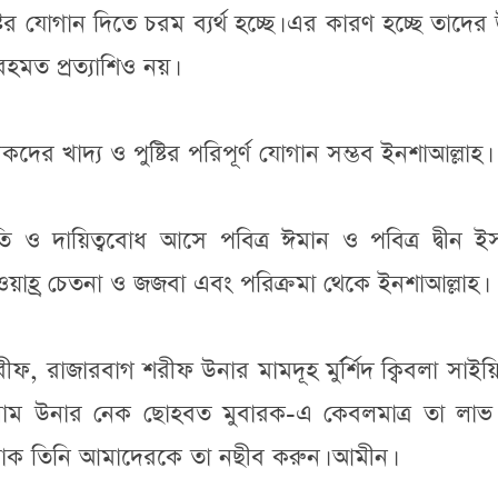
টির যোগান দিতে চরম ব্যর্থ হচ্ছে। এর কারণ হচ্ছে তাদে
মত প্রত্যাশিও নয়।
র খাদ্য ও পুষ্টির পরিপূর্ণ যোগান সম্ভব ইনশাআল্লাহ।
ি ও দায়িত্ববোধ আসে পবিত্র ঈমান ও পবিত্র দ্বীন ই
াহ্র চেতনা ও জজবা এবং পরিক্রমা থেকে ইনশাআল্লাহ।
ফ, রাজারবাগ শরীফ উনার মামদূহ মুর্র্শিদ ক্বিবলা সাইয়্য
ালাম উনার নেক ছোহবত মুবারক-এ কেবলমাত্র তা লাভ
হ পাক তিনি আমাদেরকে তা নছীব করুন। আমীন।