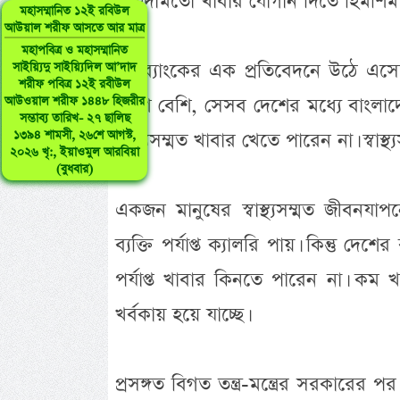
চাহিদামতো খাবার যোগান দিতে হিমশিম 
মহাসম্মানিত ১২ই রবিউল
আউয়াল শরীফ আসতে আর মাত্র
মহাপবিত্র ও মহাসম্মানিত
বিশ্বব্যাংকের এক প্রতিবেদনে উঠে এসে
সাইয়্যিদু সাইয়্যিদিল আ’দাদ
শরীফ পবিত্র ১২ই রবীউল
দেশে বেশি, সেসব দেশের মধ্যে বাংলাদ
আউওয়াল শরীফ ১৪৪৮ হিজরীর
সম্ভাব্য তারিখ- ২৭ ছালিছ
১৩৯৪ শামসী, ২৬শে আগস্ট,
স্বাস্থ্যসম্মত খাবার খেতে পারেন না। স্বাস
২০২৬ খৃ:, ইয়াওমুল আরবিয়া
(বুধবার)
একজন মানুষের স্বাস্থ্যসম্মত জীবনযাপ
ব্যক্তি পর্যাপ্ত ক্যালরি পায়। কিন্তু দে
পর্যাপ্ত খাবার কিনতে পারেন না। কম খ
খর্বকায় হয়ে যাচ্ছে।
প্রসঙ্গত বিগত তন্ত্র-মন্ত্রের সরকারের