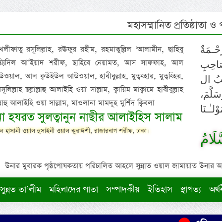
মহাসম্মানিত প্রতিষ্ঠাতা ও
 খলীফাতু রসূলিল্লাহ, রঊফুর রহীম, রহমাতুল্লিল ‘আলামীন, ছাহিবু
حْـمَةٌ
াইয়্যিদিল আ’ইয়াদ শরীফ, ছাহিবে নেয়ামত, আস সাফফাহ, আল
صَاحِبِ
ওয়াল, আল ক্বউইউল আউওয়াল, হাবীবুল্লাহ, মুত্বহ্হার, মুত্বহ্হির,
ِيْبُ ال
িল্লাহ ছল্লাল্লাহু আলাইহি ওয়া সাল্লাম, ক্বায়িম মাক্বামে হাবীবুল্লাহ
سَلَّمَ
াল্লাহু আলাইহি ওয়া সাল্লাম, মাওলানা মামদূহ মুর্শিদ ক্বিবলা
لـٰـنَا
ুনা হযরত সুলত্বানুন নাছীর আলাইহিস সালাম
 হাসানী ওয়াল হুসাইনী ওয়াল কুরাঈশী, রাজারবাগ শরীফ, ঢাকা।
لَامُ
উনার মুবারক পৃষ্ঠপোষকতায় পরিচালিত আহলে সুন্নাত ওয়াল জামায়াত উনার আক্বীদ
সুন্নত তা’লীম
মহিলাদের পাতা
সম্পাদকীয়
ইতিহাস
স্থাপত্য
অর্থ