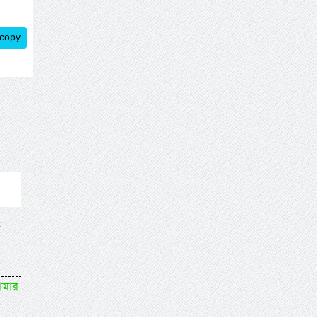
 copy
ছ
োমার