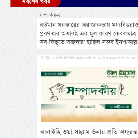
সর্বশেষ খবর
সম্পাদকীয়-২
বর্তমান সরকারের অরাজাকতায় মধ্যবিত্তরাও
প্রবণতার অভাবই এর মূল কারণ কেবলমাত্র 
সব কিছুতে সচ্ছলতা হাছিল সম্ভব ইনশাআল্ল
,
২৬ রবিউছ ছানী শরীফ, ১৪৪৭ হিজরী সন, ২০ খমীছ, ১৩৯৩ শামসী সন , ১৯ অক
আলাইহি ওয়া সাল্লাম উনার প্রতি অফুরন্