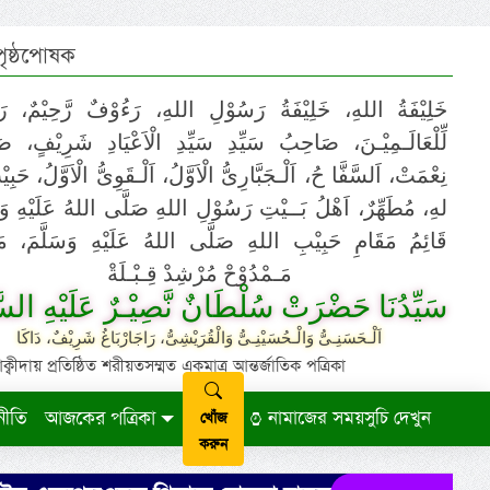
 পৃষ্ঠপোষক
خَلِيْفَةُ اللهِ، خَلِيْفَةُ رَسُوْلِ اللهِ، رَءُوْفٌ رَّحِيْمٌ، رَ
لِّلْعَالَـمِيْـنَ، صَاحِبُ سَيِّدِ سَيِّدِ الْاَعْيَادِ شَرِيْفٍ، 
نِعْمَتْ، اَلسَّفَّا حُ، اَلْـجَبَّارِىُّ الْاَوَّلُ، اَلْـقَوِىُّ الْاَوَّلُ، حَب
لهِ، مُطَهِّرٌ، اَهْلُ بَــيْتِ رَسُوْلِ اللهِ صَلَّى اللهُ عَلَيْهِ وَ،
قَائِمُ مَقَامِ حَبِيْبِ اللهِ صَلَّى اللهُ عَلَيْهِ وَسَلَّمَ، مَوْ
مَـمْدُوْحْ مُرْشِدْ قِـبْـلَةْ
سَيِّدُنَا حَضْرَتْ سُلْطَانٌ نَّصِيْـرٌ عَلَيْهِ السَّ
اَلْـحَسَنِـىُّ وَالْـحُسَيْنِـىُّ وَالْقُرَيْشِىُّ، رَاجَارْبَاغُ شَرِيْفٌ، دَاكَا
ায় প্রতিষ্ঠিত শরীয়তসম্মত একমাত্র আন্তর্জাতিক পত্রিকা
নীতি
আজকের পত্রিকা
নামাজের সময়সুচি দেখুন
খোঁজ
করুন