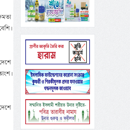
্ষমতা
বেশি।
 দেশে
াংশ।
দেশে