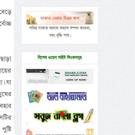
 বেড়ে
োচ্চ
পবিত্র যাকাত আদায় করলে সম্পদ কমেনা,
বরং বৃদ্ধি পায়।
াছাড়া
বিশেষ ওয়েব সাইট লিংকসমূহ
 আয়ের
া। যা
ুষের
যবহার
সেটির
ষ্টি