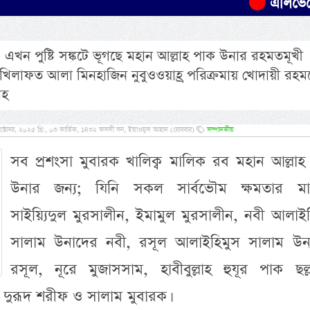
এলিভেটেড এক্সপ্র
 এখন পুষ্টি সঙ্কটে ভূগছে মহান আল্লাহ পাক উনার রহমতমূখী
খিলাফত আলা মিনহাজিন নুবুওওয়াহ্র পরিক্রমায় খোদায়ী রহম
াহ
্টোবর, ২০২৫ খ্রি:, ০৩ কার্তিক, ১৪৩২ ফসলী সন, ইয়াওমুল আহাদ (রোববার)
সম্পাদকীয়
সব প্রশংসা মুবারক খালিক্ব মালিক রব মহান আল্লাহ
উনার জন্য; যিনি সকল সার্বভৌম ক্ষমতার মা
সাইয়্যিদুল মুরসালীন, ইমামুল মুরসালীন, নবী আলাই
সালাম উনাদের নবী, রসূল আলাইহিমুস সালাম উন
রসূল, নূরে মুজাসসাম, হাবীবুল্লাহ হুযূর পাক ছল্লাল
ত দুরূদ শরীফ ও সালাম মুবারক।