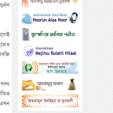
ুর্বল
 আগেই
ুমেও
সবজি
খাদ্য
সীমিত
 এখন