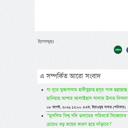
ট্যাগসমূহঃ
এ সম্পর্কিত আরো সংবাদ
যা নূরে মুজাসসাম হাবীবুল্লাহ হুযূর পাক ছল্লাল
ছানিয়াহ আশার আলাইহাস সালাম উনার নিসবা
০৮ আগস্ট, ২০২৬ ১২:০০ এএম, ইয়াওমুছ সাবত (শনিবার)
“মুসলিম বিশ্ব যদি ডলারের পরিবর্তে নিজেদের
চেয়েও বড় ভয়ের কারণ হয়ে দাঁড়াবে।”