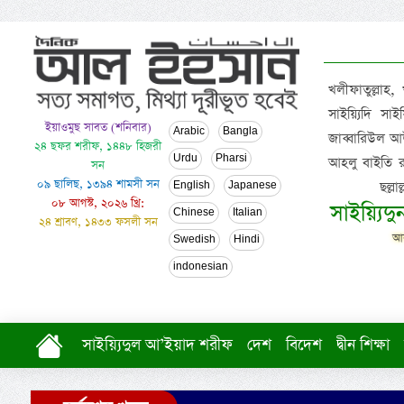
খলীফাতুল্লাহ,
সাইয়্যিদি স
ইয়াওমুছ সাবত (শনিবার)
Arabic
Bangla
জাব্বারিউল আউ
২৪ ছফর শরীফ, ১৪৪৮ হিজরী
Urdu
Pharsi
আহলু বাইতি রসূল
সন
০৯ ছালিছ, ১৩৯৪ শামসী সন
ছল্ল
English
Japanese
০৮ আগস্ট, ২০২৬ খ্রি:
সাইয়্যিদ
Chinese
Italian
২৪ শ্রাবণ, ১৪৩৩ ফসলী সন
আল
Swedish
Hindi
indonesian
সাইয়্যিদুল আ’ইয়াদ শরীফ
দেশ
বিদেশ
দ্বীন শিক্ষা