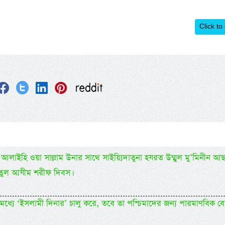
Click to
্লাহু আলাইহি ওয়া সাল্লাম উনার সাথে সাইয়্যিদাতুনা হযরত উম্মুল মু’মিনীন আ
তুল আযীম শরীফ দিবস।
 মধ্যে ‘ইসলামী দিনার’ চালু করে, তবে তা পশ্চিমাদের জন্য পারমাণবিক ব