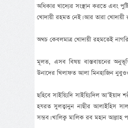
অধিকার খাদ্যের সংস্থান করতে এবং পুষ্
খোদায়ী রহমত নেই। আর তারা খোদায়ী রহ
অথচ কেবলমাত্র খোদায়ী রহমতেই নাগরিকদে
মূলত, এসব বিষয় বাস্তবায়নের অনুভূত
উনাদের খিলাফত আলা মিনহাজিন নুবুওওয়
ছহিবে সাইয়্যিদি সাইয়্যিদিল আ’ইয়াদ শরী
হযরত সুলত্বানুন নাছীর আলাইহিস স
সম্ভব। খালিক্ব মালিক রব মহান আল্লা