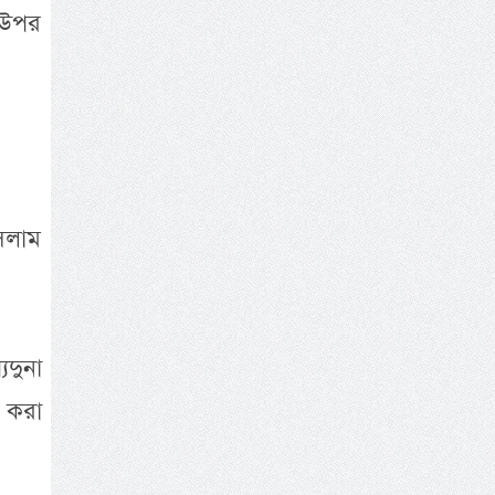
র উপর
সলাম
িদুনা
 করা