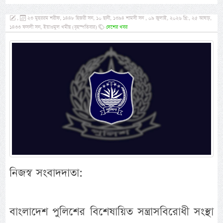
,
২৩ মুহররম শরীফ, ১৪৪৮ হিজরী সন, ১০ ছানী, ১৩৯৪ শামসী সন , ০৯ জুলাই, ২০২৬ খ্রি:, ২৫ আষাঢ়,
১৪৩৩ ফসলী সন, ইয়াওমুল খমীছ (বৃহস্পতিবার)
দেশের খবর
নিজস্ব সংবাদদাতা:
বাংলাদেশ পুলিশের বিশেষায়িত সন্ত্রাসবিরোধী সংস্থা