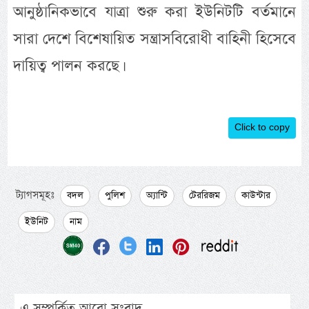
আনুষ্ঠানিকভাবে যাত্রা শুরু করা ইউনিটটি বর্তমানে
সারা দেশে বিশেষায়িত সন্ত্রাসবিরোধী বাহিনী হিসেবে
দায়িত্ব পালন করছে।
Click to copy
ট্যাগসমূহঃ
বদল
পুলিশ
অ্যান্টি
টেররিজম
কাউন্টার
ইউনিট
নাম
এ সম্পর্কিত আরো সংবাদ