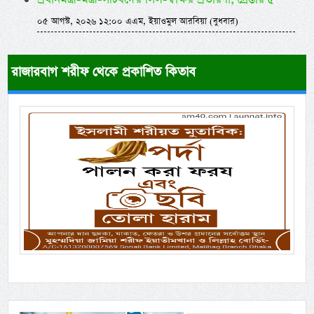
০৫ আগস্ট, ২০২৬ ১২:০০ এএম, ইয়াওমুল আরবিয়া (বুধবার)
রাজারবাগ শরীফ থেকে প্রকাশিত কিতাব
Previous
Next