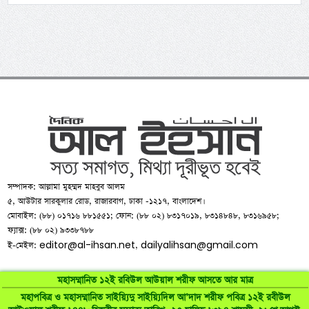
সম্পাদক: আল্লামা মুহম্মদ মাহবুব আলম
৫, আউটার সারকুলার রোড, রাজারবাগ, ঢাকা -১২১৭, বাংলাদেশ।
মোবাইল: (৮৮) ০১৭১৬ ৮৮১৫৫১; ফোন: (৮৮ ০২) ৮৩১৭০১৯, ৮৩১৪৮৪৮, ৮৩১৬৯৫৮;
ফ্যাক্স: (৮৮ ০২) ৯৩৩৮৭৮৮
editor@al-ihsan.net
dailyalihsan@gmail.com
ই-মেইল:
,
মহাসম্মানিত ১২ই রবিউল আউয়াল শরীফ আসতে আর মাত্র
মহাপবিত্র ও মহাসম্মানিত সাইয়্যিদু সাইয়্যিদিল আ’দাদ শরীফ পবিত্র ১২ই রবীউল