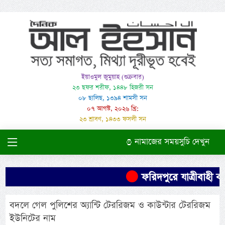
ইয়াওমুল জুমুয়াহ (শুক্রবার)
২৩ ছফর শরীফ, ১৪৪৮ হিজরী সন
০৮ ছালিছ, ১৩৯৪ শামসী সন
০৭ আগস্ট, ২০২৬ খ্রি:
২৩ শ্রাবণ, ১৪৩৩ ফসলী সন
নামাজের সময়সুচি দেখুন
ফরিদপুরে যাত্রীবাহী বা
বদলে গেল পুলিশের অ্যান্টি টেররিজম ও কাউন্টার টেররিজম
ইউনিটের নাম