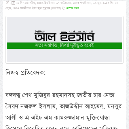
,
০৯ যিলহজ্জ শরীফ, ১৪৪৬ হিজরী সন, ০৭ আউওয়াল, ১৩৯৩ শামসী সন , ০৬ জুন, ২০২৫ খ্রি:, ২৪
জ্যৈষ্ঠ, ১৪৩২ ফসলী সন, ইয়াওমুল জুমুয়াহ (শুক্রবার)
দেশের খবর
নিজস্ব প্রতিবেদক:
বঙ্গবন্ধু শেখ মুজিবুর রহমানসহ জাতীয় চার নেতা
সৈয়দ নজরুল ইসলাম, তাজউদ্দীন আহমেদ, মনসুর
আলী ও এ এইচ এম কামরুজ্জামান মুক্তিযোদ্ধা
হিসেবে বিবেচিত হবেন বলে জানিয়েছেন মুক্তিযুদ্ধ