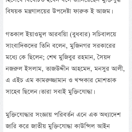
বিষয়ক মন্ত্রণালয়ের উপদেষ্টা ফারুক ই আজম।
গতকাল ইয়াওমুল আরবয়িা (বুধবার) সচিবালয়ে
সাংবাদিকদের তিনি বলেন, মুজিনগর সরকারের
মধ্যে কে ছিলেন; শেখ মুজিবুর রহমান, সৈয়দ
নজরুল ইসলাম, তাজউদ্দীন আহমেদ, মনসুর আলী,
এ এইচ এম কামরুজ্জামান ও খন্দকার মোশতাক
সাহেব ছিলেন। তারা সবাই মুক্তিযোদ্ধা।
মুক্তিযোদ্ধার সংজ্ঞায় পরিবর্তন এনে এক অধ্যাদেশ
জারি করে জাতীয় মুক্তিযোদ্ধা কাউন্সিল আইন