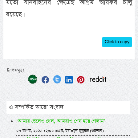
মতো যানবাহনের ক্ষেত্রেই অগ্রিম আয়কর চালু
রয়েছে।
Click to copy
ট্যাগসমূহঃ
এ সম্পর্কিত আরো সংবাদ
‘আমার ছেলেও গেল, আমরাও শেষ হয়ে গেলাম’
০৭ আগস্ট, ২০২৬ ১২:০০ এএম, ইয়াওমুল জুমুয়াহ (শুক্রবার)