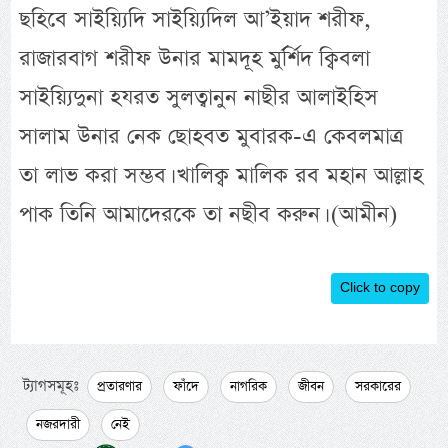
ছহিবে সাইয়্যিদি সাইয়্যিদিল আ’ইয়াদ শরীফ,
রাজারবাগ শরীফ উনার মামদূহ মুর্র্শিদ ক্বিবলা
সাইয়্যিদুনা হযরত সুলত্বানুন নাছীর আলাইহিস
সালাম উনার নেক ছোহবত মুবারক-এ কেবলমাত্র
তা লাভ করা সম্ভব। খালিক্ব মালিক রব মহান আল্লাহ
পাক তিনি আমাদেরকে তা নছীব করুন। (আমীন)
Click to copy
ট্যাগসমূহঃ
প্রতারণার
ফাঁদে
নাগরিক
জীবন
সরকারের
নজরদারী
নেই