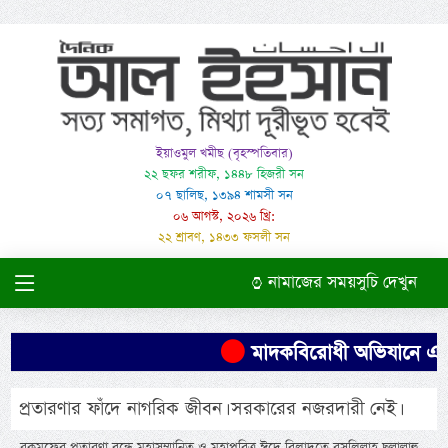
ইয়াওমুল খমীছ (বৃহস্পতিবার)
২২ ছফর শরীফ, ১৪৪৮ হিজরী সন
০৭ ছালিছ, ১৩৯৪ শামসী সন
০৬ আগস্ট, ২০২৬ খ্রি:
২২ শ্রাবণ, ১৪৩৩ ফসলী সন
নামাজের সময়সুচি দেখুন
মাদকবিরোধী অভিযানে এক ব্যক
প্রতারণার ফাঁদে নাগরিক জীবন। সরকারের নজরদারী নেই।
রকমফের প্রতারণা বন্ধে মহাসম্মানিত ও মহাপবিত্র ঈদে বিলাদতে রসূলিল্লাহ ছল্লাল্লাহু