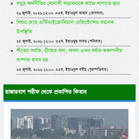
সমুদ্র অর্থনীতির সোনালী সম্ভাবনাকে কাজে লাগাতে হবে
২৬ জুলাই, ২০২৬ ১২:০০ এএম, ইয়াওমুল আহাদ (রোববার)
শিশুর দেহে এন্টিমাইক্রোবিয়াল রেজিস্টেন্সের ভয়ানক
উপস্থিতি
২৫ জুলাই, ২০২৬ ১২:০০ এএম, ইয়াওমুছ সাবত (শনিবার)
শীতের সবজি, গ্রীষ্মের ফল, ফসল এখন বর্ষায় অকল্পনীয়
বাম্পার ফলন হয়
২৩ জুলাই, ২০২৬ ১২:০০ এএম, ইয়াওমুল খমীছ (বৃহস্পতিবার)
রাজারবাগ শরীফ থেকে প্রকাশিত কিতাব