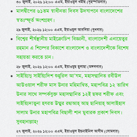
৩০ জুলাই, ২০২৬ ১২:০০ এএম, ইয়াওমুল খমীছ (বৃহস্পতিবার)
মালদ্বীপের ৬১তম স্বাধীনতা দিবস উদযাপনে বাংলাদেশের
স্বতঃস্ফূর্ত অংশগ্রহণ।
২৯ জুলাই, ২০২৬ ১২:০০ এএম, ইয়াওমুল আরবিয়া (বুধবার)
বিশ্বের শীর্ষস্থানীয় মাইক্রোচিপ বিজ্ঞানী, বাংলাদেশী এনায়েতুর
রহমান এ শিল্পের বিকাশে বাংলাদেশ ও বাংলাদেশীকে বিশেষ
সহায়তা করতে চান।
২৮ জুলাই, ২০২৬ ১২:০০ এএম, ইয়াওমুছ ছুলাছা (মঙ্গলবার)
সাইয়্যিদু সাইয়্যিদিশ শুহূরিল আ’যম, মহাসম্মানিত রবীউল
আউওয়াল শরীফ মাস উনার মহিমান্বিত, মহাপবিত্র ১২ তারিখ
উনার সাথে সম্পর্কযুক্ত মহাসম্মানিত ১২ই ছফর শরীফ এবং
সাইয়্যিদাতুনা হযরত উম্মুর রদ্বাআহ্ আছ ছানিয়াহ্ আলাইহাস
সালাম উনার মহাপবিত্র বিছালী শান মুবারক প্রকাশ দিবস।
সুবহানাল্লাহ!
২৭ জুলাই, ২০২৬ ১২:০০ এএম, ইয়াওমুল ইছনাইনিল আযীম (সোমবার)