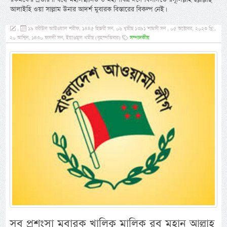
আলাইহি ওয়া সাল্লাম উনার আদর্শ মুবারক বিস্তারের বিকল্প নেই।
,
১৯ রবীউল আউওয়াল শরীফ, ১৪৪৫ হিজরী সন, ০৬ খ্বমীছ ১৩৯১ শামসী সন , ০৫ অক্টোবর, ২০২৩ খ্রি:,
২০ আশ্বিন, ১৪৩০ ফসলী সন, ইয়াওমুল খমীছ (বৃহস্পতিবার)
সম্পাদকীয়
সব প্রশংসা মুবারক খালিক্ব মালিক রব মহান আল্লাহ