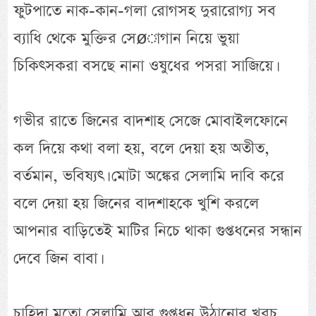
ফুটপাতে নাক-কান-গলা রোগসহ দুরারোগ্য সব
ব্যাধি থেকে মুক্তির সেøাগান নিয়ে ভুয়া
চিকিৎসকরা বসছে নানা ওষুধের পসরা সাজিয়ে।
গভীর রাতে জিনের বাদশাহ সেজে মোবাইলফোনে
কল দিয়ে কথা বলা হয়, বলে দেয়া হয় অতীত,
বর্তমান, ভবিষ্যৎ। মোটা অঙ্কের সেলামি দাবি করে
বলে দেয়া হয় জিনের বাদশাহকে খুশি করলে
আপনার বাড়িতেই মাটির নিচে থাকা গুপ্তধনের সন্ধান
দেবে জিন বাবা।
চাহিদা মতো সেলামি আর গুপ্তধন উঠানোর খরচ