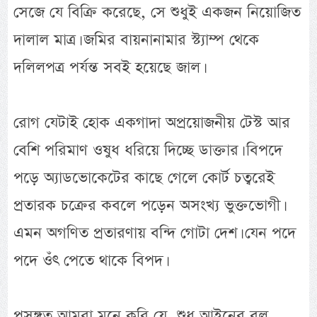
সেজে যে বিক্রি করেছে, সে শুধুই একজন নিয়োজিত
দালাল মাত্র। জমির বায়নানামার স্ট্যাম্প থেকে
দলিলপত্র পর্যন্ত সবই হয়েছে জাল।
রোগ যেটাই হোক একগাদা অপ্রয়োজনীয় টেস্ট আর
বেশি পরিমাণ ওষুধ ধরিয়ে দিচ্ছে ডাক্তার। বিপদে
পড়ে অ্যাডভোকেটের কাছে গেলে কোর্ট চত্বরেই
প্রতারক চক্রের কবলে পড়েন অসংখ্য ভুক্তভোগী।
এমন অগণিত প্রতারণায় বন্দি গোটা দেশ। যেন পদে
পদে ওঁৎ পেতে থাকে বিপদ।
প্রসঙ্গত আমরা মনে করি যে, শুধু আইনের বল