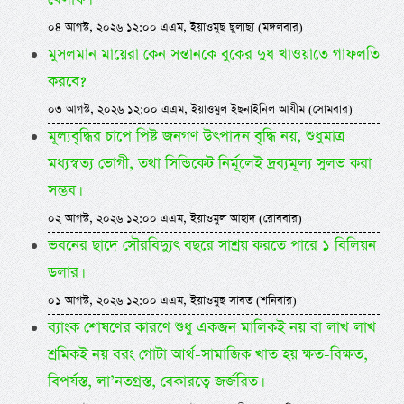
০৪ আগস্ট, ২০২৬ ১২:০০ এএম, ইয়াওমুছ ছুলাছা (মঙ্গলবার)
মুসলমান মায়েরা কেন সন্তানকে বুকের দুধ খাওয়াতে গাফলতি
করবে?
০৩ আগস্ট, ২০২৬ ১২:০০ এএম, ইয়াওমুল ইছনাইনিল আযীম (সোমবার)
মূল্যবৃদ্ধির চাপে পিষ্ট জনগণ উৎপাদন বৃদ্ধি নয়, শুধুমাত্র
মধ্যস্বত্য ভোগী, তথা সিন্ডিকেট নির্মূলেই দ্রব্যমূল্য সুলভ করা
সম্ভব।
০২ আগস্ট, ২০২৬ ১২:০০ এএম, ইয়াওমুল আহাদ (রোববার)
ভবনের ছাদে সৌরবিদ্যুৎ বছরে সাশ্রয় করতে পারে ১ বিলিয়ন
ডলার।
০১ আগস্ট, ২০২৬ ১২:০০ এএম, ইয়াওমুছ সাবত (শনিবার)
ব্যাংক শোষণের কারণে শুধু একজন মালিকই নয় বা লাখ লাখ
শ্রমিকই নয় বরং গোটা আর্থ-সামাজিক খাত হয় ক্ষত-বিক্ষত,
বিপর্যস্ত, লা’নতগ্রস্ত, বেকারত্বে জর্জরিত।