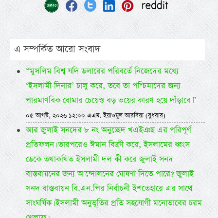
এ সম্পর্কিত আরো সংবাদ
“মুসলিম বিশ্ব যদি ডলারের পরিবর্তে নিজেদের মধ্যে
‘ইসলামী দিনার’ চালু করে, তবে তা পশ্চিমাদের জন্য
পারমাণবিক বোমার চেয়েও বড় ভয়ের কারণ হয়ে দাঁড়াবে।”
০৫ আগস্ট, ২০২৬ ১২:০০ এএম, ইয়াওমুল আরবিয়া (বুধবার)
আর জুলাই সনদের ৮ নং অনুচ্ছেদ খএইঞছ এর পরিপূর্ণ
প্রতিফলন। তারপরেও ঈমান বিক্রী করে, ইসলামের ধ্বংস
ডেকে তথাকথিত ইসলামী দল কী করে জুলাই সনদ
বাস্তবায়নের জন্য আন্দোলনের ঘোষণা দিতে পারে? জুলাই
সনদ বাস্তবায়ন বি.এন.পির নির্বাচনী ইশতেহারে এর সাথে
সাংঘর্ষিক। ইসলামী অনুভূতির প্রতি সহযোগী মনোভাবের চরম
খেলাফ।